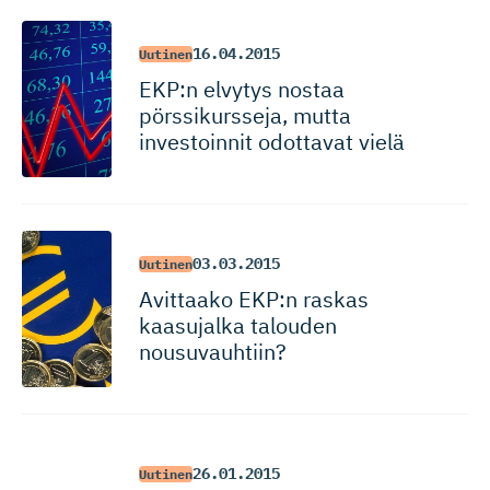
16.04.2015
Uutinen
EKP:n elvytys nostaa
pörssikursseja, mutta
investoinnit odottavat vielä
03.03.2015
Uutinen
Avittaako EKP:n raskas
kaasujalka talouden
nousuvauhtiin?
26.01.2015
Uutinen