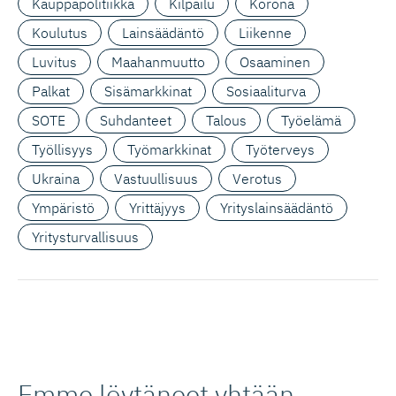
Kauppapolitiikka
Kilpailu
Korona
Koulutus
Lainsäädäntö
Liikenne
Luvitus
Maahanmuutto
Osaaminen
Palkat
Sisämarkkinat
Sosiaaliturva
SOTE
Suhdanteet
Talous
Työelämä
Työllisyys
Työmarkkinat
Työterveys
Ukraina
Vastuullisuus
Verotus
Ympäristö
Yrittäjyys
Yrityslainsäädäntö
Yritysturvallisuus
Emme löytäneet yhtään