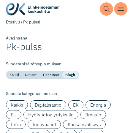
Etusivu
/
Pk-pulssi
Avainsana
Pk-pulssi
Suodata sisältötyypin mukaan
Kaikki
Uutiset
Tiedotteet
Blogit
Suodata kategorian mukaan
Kaikki
Digitalisaatio
EK
Energia
EU
Hyötytietoa yrityksille
Ilmasto
Infra
Innovaatiot
Kansainvälisyys