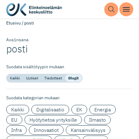
Etusivu
/
posti
Avainsana
posti
Suodata sisältötyypin mukaan
Kaikki
Uutiset
Tiedotteet
Blogit
Suodata kategorian mukaan
Kaikki
Digitalisaatio
EK
Energia
EU
Hyötytietoa yrityksille
Ilmasto
Infra
Innovaatiot
Kansainvälisyys