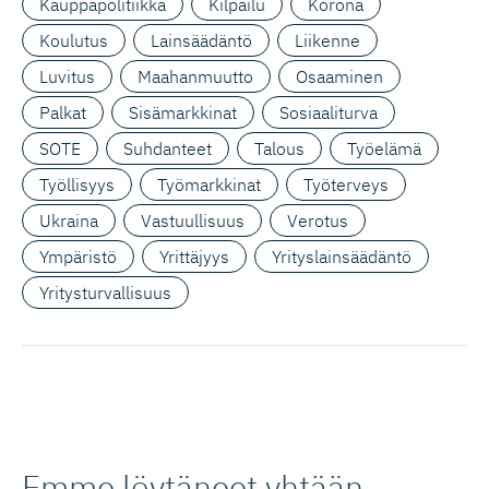
Kauppapolitiikka
Kilpailu
Korona
Koulutus
Lainsäädäntö
Liikenne
Luvitus
Maahanmuutto
Osaaminen
Palkat
Sisämarkkinat
Sosiaaliturva
SOTE
Suhdanteet
Talous
Työelämä
Työllisyys
Työmarkkinat
Työterveys
Ukraina
Vastuullisuus
Verotus
Ympäristö
Yrittäjyys
Yrityslainsäädäntö
Yritysturvallisuus
Emme löytäneet yhtään