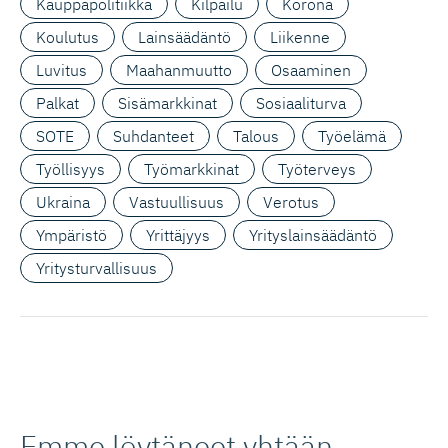
Kauppapolitiikka
Kilpailu
Korona
Koulutus
Lainsäädäntö
Liikenne
Luvitus
Maahanmuutto
Osaaminen
Palkat
Sisämarkkinat
Sosiaaliturva
SOTE
Suhdanteet
Talous
Työelämä
Työllisyys
Työmarkkinat
Työterveys
Ukraina
Vastuullisuus
Verotus
Ympäristö
Yrittäjyys
Yrityslainsäädäntö
Yritysturvallisuus
Emme löytäneet yhtään