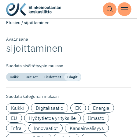
Etusivu
/
sijoittaminen
Avainsana
sijoittaminen
Suodata sisältötyypin mukaan
Kaikki
Uutiset
Tiedotteet
Blogit
Suodata kategorian mukaan
Kaikki
Digitalisaatio
EK
Energia
EU
Hyötytietoa yrityksille
Ilmasto
Infra
Innovaatiot
Kansainvälisyys