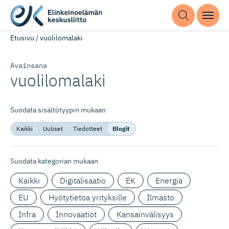
Etusivu
/
vuolilomalaki
Avainsana
vuolilomalaki
Suodata sisältötyypin mukaan
Kaikki
Uutiset
Tiedotteet
Blogit
Suodata kategorian mukaan
Kaikki
Digitalisaatio
EK
Energia
EU
Hyötytietoa yrityksille
Ilmasto
Infra
Innovaatiot
Kansainvälisyys