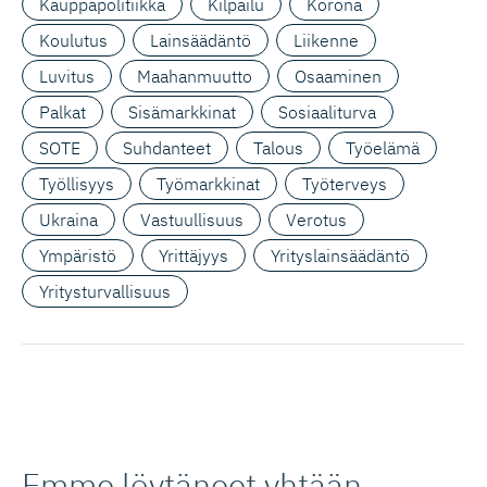
Kauppapolitiikka
Kilpailu
Korona
Koulutus
Lainsäädäntö
Liikenne
Luvitus
Maahanmuutto
Osaaminen
Palkat
Sisämarkkinat
Sosiaaliturva
SOTE
Suhdanteet
Talous
Työelämä
Työllisyys
Työmarkkinat
Työterveys
Ukraina
Vastuullisuus
Verotus
Ympäristö
Yrittäjyys
Yrityslainsäädäntö
Yritysturvallisuus
Emme löytäneet yhtään