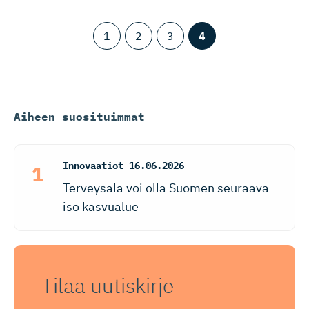
1
2
3
4
Aiheen suosituimmat
Innovaatiot
16.06.2026
Terveysala voi olla Suomen seuraava
iso kasvualue
Tilaa uutiskirje