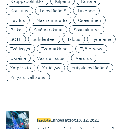
Kauppapolitiikka
Kilpailu
Korona
Koulutus
Lainsäädäntö
Liikenne
Luvitus
Maahanmuutto
Osaaminen
Palkat
Sisämarkkinat
Sosiaaliturva
SOTE
Suhdanteet
Talous
Työelämä
Työllisyys
Työmarkkinat
Työterveys
Ukraina
Vastuullisuus
Verotus
Ympäristö
Yrittäjyys
Yrityslainsäädäntö
Yritysturvallisuus
Innovaatiot
13.12.2021
Tiedote