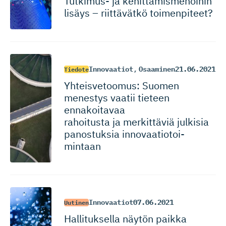
Tutkimus- ja kehittämis­me­noihin
lisäys – riittävätkö toimenpiteet?
Innovaatiot
,
Osaaminen
21.06.2021
Tiedote
Yhteisvetoomus: Suomen
menestys vaatii tieteen
ennakoitavaa
rahoitusta ja merkittäviä julkisia
panostuksia innovaatio­toi­
mintaan
Innovaatiot
07.06.2021
Uutinen
Hallituksella näytön paikka