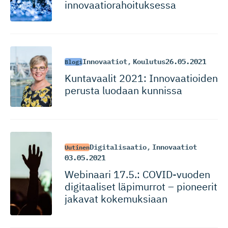
innovaatio­ra­hoi­tuksessa
Innovaatiot
,
Koulutus
26.05.2021
Blogi
Kuntavaalit 2021: Innovaatioiden
perusta luodaan kunnissa
Digitalisaatio
,
Innovaatiot
Uutinen
03.05.2021
Webinaari 17.5.: COVID-vuoden
digitaaliset läpimurrot – pioneerit
jakavat kokemuksiaan