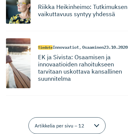
Riikka Heikinheimo: Tutkimuksen
vaikuttavuus syntyy yhdessä
Innovaatiot
,
Osaaminen
23.10.2020
Tiedote
EK ja Sivista: Osaamisen ja
innovaatioiden rahoitukseen
tarvitaan uskottava kansallinen
suunnitelma