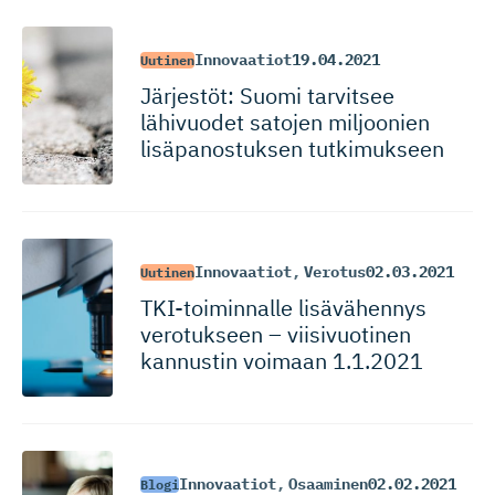
Innovaatiot
19.04.2021
Uutinen
Järjestöt: Suomi tarvitsee
lähivuodet satojen miljoonien
lisäpanos­tuksen tutkimukseen
Innovaatiot
,
Verotus
02.03.2021
Uutinen
TKI-toiminnalle lisävähennys
verotukseen – viisivuotinen
kannustin voimaan 1.1.2021
Innovaatiot
,
Osaaminen
02.02.2021
Blogi