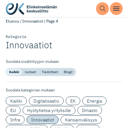
Etusivu
/
Innovaatiot
/
Page 4
Kategoria
Innovaatiot
Suodata sisältötyypin mukaan
Kaikki
Uutiset
Tiedotteet
Blogit
Suodata kategorian mukaan
Kaikki
Digitalisaatio
EK
Energia
EU
Hyötytietoa yrityksille
Ilmasto
Infra
Innovaatiot
Kansainvälisyys