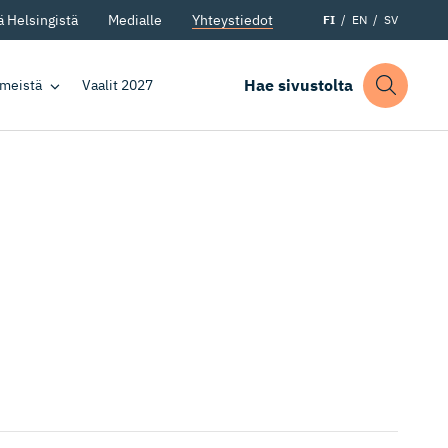
 Helsingistä
Medialle
Yhteystiedot
FI
EN
SV
Hae sivustolta
 meistä
Vaalit 2027