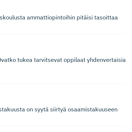
koulusta ammattiopin­toihin pitäisi tasoittaa
atko tukea tarvitsevat oppilaat yhdenvertaisia
usta­kuusta on syytä siirtyä osaamista­kuuseen