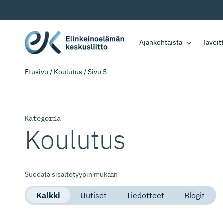
Ajankohtaista
Tavoi
Etusivu
/
Koulutus
/
Sivu 5
Kategoria
Koulutus
Suodata sisältötyypin mukaan
Kaikki
Uutiset
Tiedotteet
Blogit