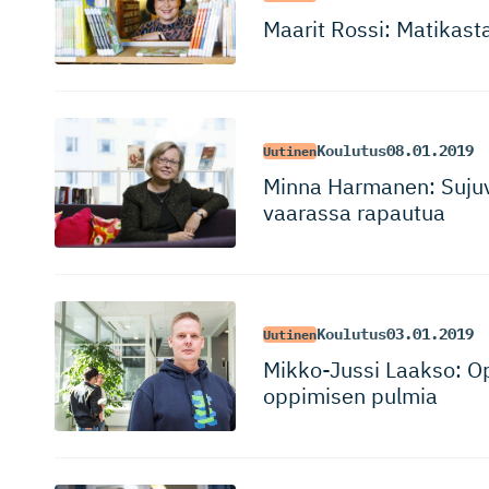
Maarit Rossi: Matikasta
Koulutus
08.01.2019
Uutinen
Minna Harmanen: Sujuva
vaarassa rapautua
Koulutus
03.01.2019
Uutinen
Mikko-Jussi Laakso: Op
oppimisen pulmia