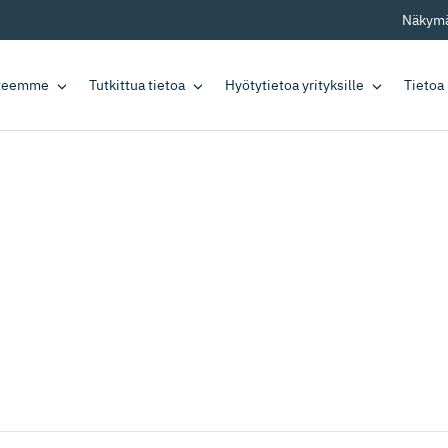
Näkymä
tteemme
Tutkittua tietoa
Hyötytietoa yrityksille
Tietoa