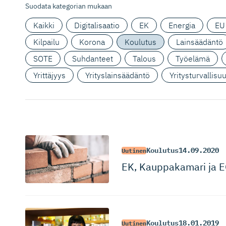
Suodata kategorian mukaan
Kaikki
Digitalisaatio
EK
Energia
EU
Kilpailu
Korona
Koulutus
Lainsäädäntö
SOTE
Suhdanteet
Talous
Työelämä
Yrittäjyys
Yrityslainsäädäntö
Yritysturvallisu
Koulutus
14.09.2020
Uutinen
EK, Kauppakamari ja EO
Koulutus
18.01.2019
Uutinen