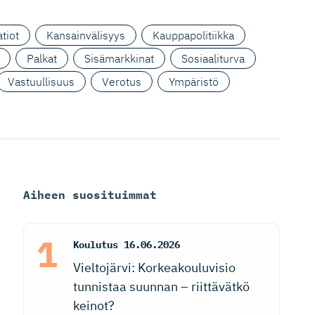
tiot
Kansainvälisyys
Kauppapolitiikka
Palkat
Sisämarkkinat
Sosiaaliturva
Vastuullisuus
Verotus
Ympäristö
Aiheen suosituimmat
Koulutus
16.06.2026
Vieltojärvi: Korkeakouluvisio
tunnistaa suunnan – riittävätkö
keinot?