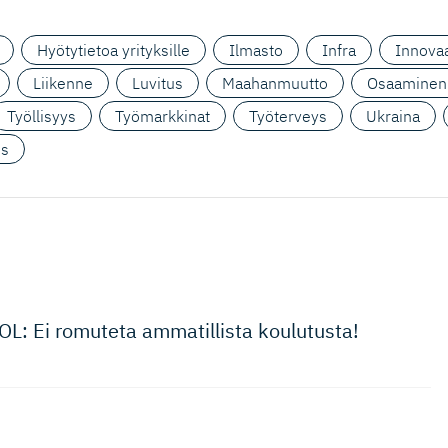
Hyötytietoa yrityksille
Ilmasto
Infra
Innovaa
Liikenne
Luvitus
Maahanmuutto
Osaaminen
Työllisyys
Työmarkkinat
Työterveys
Ukraina
us
L: Ei romuteta ammatillista koulutusta!