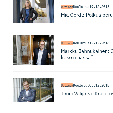
Koulutus
19.12.2018
Uutinen
Mia Gerdt: Polkua perus
Koulutus
12.12.2018
Uutinen
Markku Jahnukainen: Ov
koko maassa?
Koulutus
05.12.2018
Uutinen
Jouni Välijärvi: Koulut