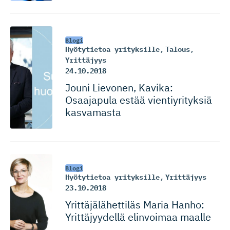
Blogi
Hyötytietoa yrityksille
,
Talous
,
Yrittäjyys
24.10.2018
Jouni Lievonen, Kavika:
Osaajapula estää vientiyri­tyksiä
kasvamasta
Blogi
Hyötytietoa yrityksille
,
Yrittäjyys
23.10.2018
Yrittäjälä­hettiläs Maria Hanho:
Yrittäjyydellä elinvoimaa maalle