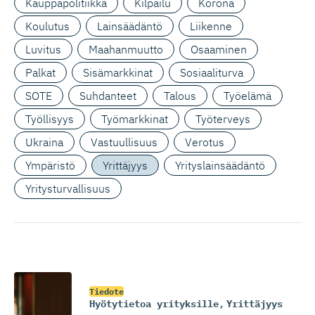
Kauppapolitiikka
Kilpailu
Korona
Koulutus
Lainsäädäntö
Liikenne
Luvitus
Maahanmuutto
Osaaminen
Palkat
Sisämarkkinat
Sosiaaliturva
SOTE
Suhdanteet
Talous
Työelämä
Työllisyys
Työmarkkinat
Työterveys
Ukraina
Vastuullisuus
Verotus
Ympäristö
Yrittäjyys
Yrityslainsäädäntö
Yritysturvallisuus
Tiedote
Hyötytietoa yrityksille
,
Yrittäjyys