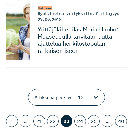
Uutinen
Hyötytietoa yrityksille
,
Yrittäjyys
27.09.2018
Yrittäjälä­hettiläs Maria Hanho:
Maaseudulla tarvitaan uutta
ajattelua henkilöstöpulan
ratkaisemiseen
1
…
21
22
23
24
25
…
40