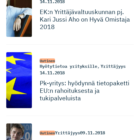
14.11.2018
EK:n Yrittäjäval­tuus­kunnan pj.
Kari Jussi Aho on Hyvä Omistaja
2018
Uutinen
Hyötytietoa yrityksille
,
Yrittäjyys
14.11.2018
Pk-yritys: hyödynnä tietopaketti
EU:n rahoituksesta ja
tukipalveluista
Yrittäjyys
09.11.2018
Uutinen