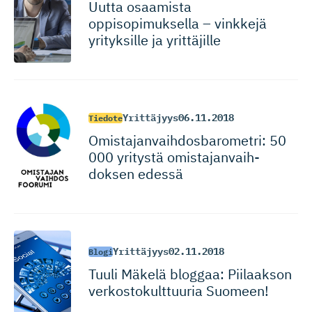
Uutta osaamista
oppisopimuksella – vinkkejä
yrityksille ja yrittäjille
Yrittäjyys
06.11.2018
Tiedote
Omistajan­vaih­dos­ba­ro­metri: 50
000 yritystä omistajan­vaih­
doksen edessä
Yrittäjyys
02.11.2018
Blogi
Tuuli Mäkelä bloggaa: Piilaakson
verkostokult­tuuria Suomeen!