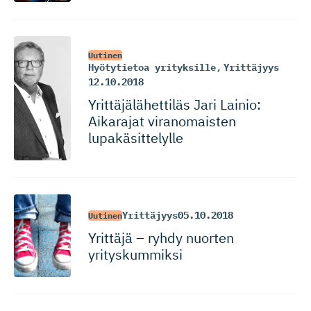
Uutinen
Hyötytietoa yrityksille
,
Yrittäjyys
12.10.2018
Yrittäjälä­hettiläs Jari Lainio:
Aikarajat viranomaisten
lupakäsit­telylle
Yrittäjyys
05.10.2018
Uutinen
Yrittäjä – ryhdy nuorten
yrityskummiksi