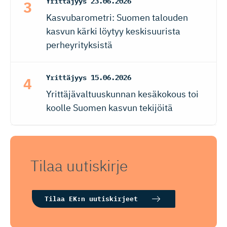
Yrittäjyys
23.06.2026
Kasvubarometri: Suomen talouden
kasvun kärki löytyy keskisuurista
perheyrityksistä
Yrittäjyys
15.06.2026
Yrittäjävaltuuskunnan kesäkokous toi
koolle Suomen kasvun tekijöitä
Tilaa uutiskirje
Tilaa EK:n uutiskirjeet