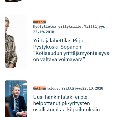
Uutinen
Hyötytietoa yrityksille
,
Yrittäjyys
23.10.2018
Yrittäjälä­hettiläs Pirjo
Pystykoski-So­panen:
”Kotiseudun yrittäjämyön­teisyys
on valtava voimavara”
Talous
,
Yrittäjyys
22.10.2018
Uutinen
Uusi hankintalaki ei ole
helpottanut pk-yritysten
osallistumista kilpailutuksiin