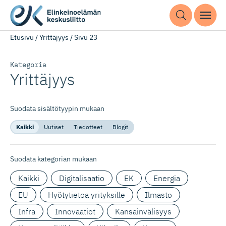
Etusivu
/
Yrittäjyys
/
Sivu 23
Kategoria
Yrittäjyys
Suodata sisältötyypin mukaan
Kaikki
Uutiset
Tiedotteet
Blogit
Suodata kategorian mukaan
Kaikki
Digitalisaatio
EK
Energia
EU
Hyötytietoa yrityksille
Ilmasto
Infra
Innovaatiot
Kansainvälisyys