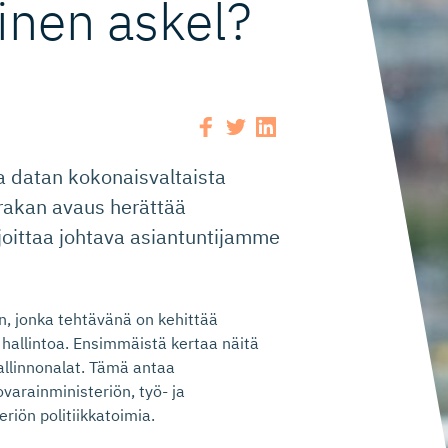
nen askel?
a datan kokonaisvaltaista
Harakan avaus herättää
rjoittaa johtava asiantuntijamme
n, jonka tehtävänä on kehittää
ta hallintoa. Ensimmäistä kertaa näitä
allinnonalat. Tämä antaa
arainministeriön, työ- ja
eriön politiikkatoimia.