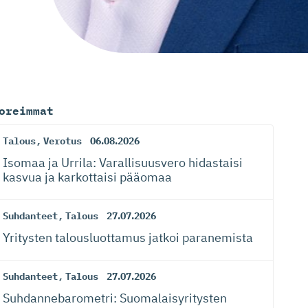
oreimmat
Talous
,
Verotus
06.08.2026
Isomaa ja Urrila: Varallisuusvero hidastaisi
kasvua ja karkottaisi pääomaa
Suhdanteet
,
Talous
27.07.2026
Yritysten talousluottamus jatkoi paranemista
Suhdanteet
,
Talous
27.07.2026
Suhdanneba­ro­metri: Suomalaisy­ri­tysten