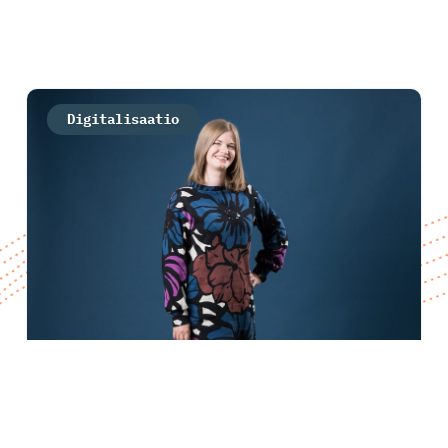
Digitalisaatio
Leena Nyman: Pk-yritysten kasvun
avaimet ovat digimyynnissä
Digimyynti on erityisesti pk-yrityksille keino tarttua