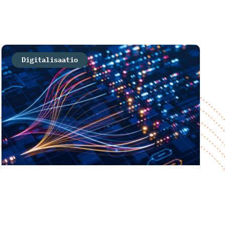
Digitalisaatio
Ruohola ja Nyman: Teknologia
kehittyy nopeasti ja liian aikainen
sääntely voi lukita vanhenevia
ratkaisuja