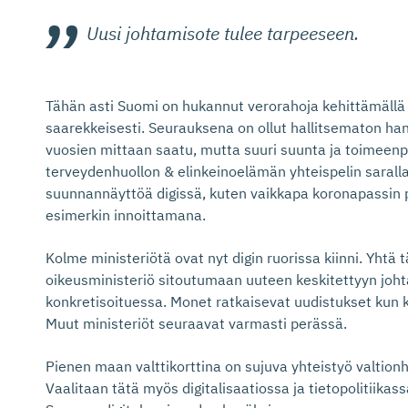
Uusi johtamisote tulee tarpeeseen.
Tähän asti Suomi on hukannut verorahoja kehittämällä di
saarekkeisesti. Seurauksena on ollut hallitsematon h
vuosien mittaan saatu, mutta suuri suunta ja toimeen
terveydenhuollon & elinkeinoelämän yhteispelin saralla
suunnannäyttöä digissä, kuten vaikkapa koronapassin 
esimerkin innoittamana.
Kolme ministeriötä ovat nyt digin ruorissa kiinni. Yhtä
oikeusministeriö sitoutumaan uuteen keskitettyyn joht
konkretisoituessa. Monet ratkaisevat uudistukset kun ki
Muut ministeriöt seuraavat varmasti perässä.
Pienen maan valttikorttina on sujuva yhteistyö valtion
Vaalitaan tätä myös digitalisaatiossa ja tietopoliti