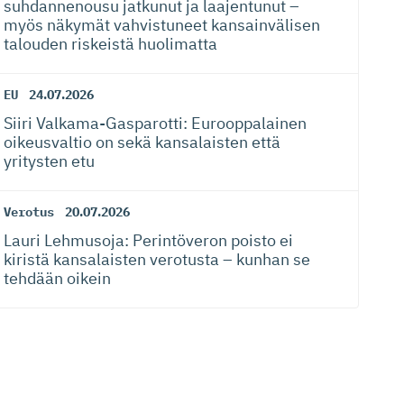
suhdannenousu jatkunut ja laajentunut –
myös näkymät vahvistuneet kansainvälisen
talouden riskeistä huolimatta
EU
24.07.2026
Siiri Valkama-Gas­pa­rotti: Eurooppalainen
oikeusvaltio on sekä kansalaisten että
yritysten etu
Verotus
20.07.2026
Lauri Lehmusoja: Perintöveron poisto ei
kiristä kansalaisten verotusta – kunhan se
tehdään oikein