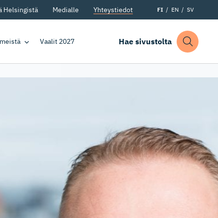
 Helsingistä
Medialle
Yhteystiedot
FI
EN
SV
Hae sivustolta
 meistä
Vaalit 2027