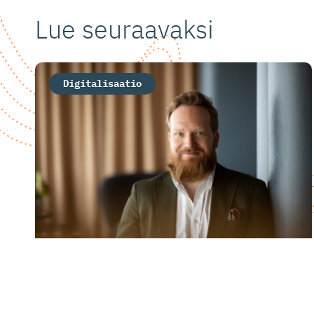
Lue seuraavaksi
Digitalisaatio
Robert Torvelainen: Datakeskus­
debatti konkretisoituu ja ratkaisut
löytyvät yhdessä