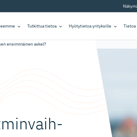
Näkymä
tteemme
Tutkittua tietoa
Hyötytietoa yrityksille
Tietoa
oksen ensimmäinen askel?
ytminvaih­