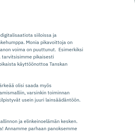
gitalisaatiota siiloissa ja
ankehumppa. Monia pikavoittoja on
panon voima on puuttunut. Esimerkiksi
 tarvitsisimme pikaisesti
pikaista käyttöönottoa Tanskan
 tärkeää olisi saada myös
amismalliin, varsinkin toiminnan
lpistyvät usein juuri lainsäädäntöön.
hallinnon ja elinkeinoelämän kesken.
ikassa! Annamme parhaan panoksemme