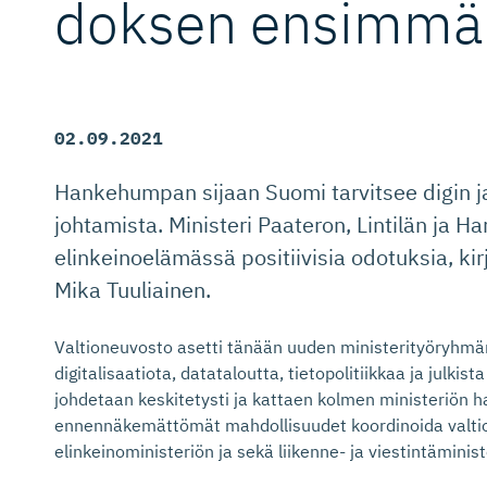
doksen ensimmäi
02.09.2021
Hankehumpan sijaan Suomi tarvitsee digin j
johtamista. Ministeri Paateron, Lintilän ja 
elinkeinoelämässä positiivisia odotuksia, ki
Mika Tuuliainen.
Valtioneuvosto asetti tänään uuden ministerityöryhmä
digitalisaatiota, datataloutta, tietopolitiikkaa ja julkis
johdetaan keskitetysti ja kattaen kolmen ministeriön h
ennennäkemättömät mahdollisuudet koordinoida valtiov
elinkeinoministeriön ja sekä liikenne- ja viestintäminist