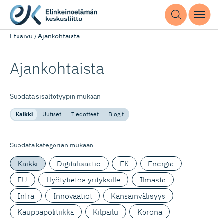
Etusivu
/
Ajankohtaista
Ajankohtaista
Suodata sisältötyypin mukaan
Kaikki
Uutiset
Tiedotteet
Blogit
Suodata kategorian mukaan
Kaikki
Digitalisaatio
EK
Energia
EU
Hyötytietoa yrityksille
Ilmasto
Infra
Innovaatiot
Kansainvälisyys
Kauppapolitiikka
Kilpailu
Korona