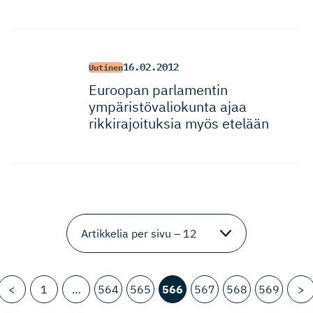
16.02.2012
Uutinen
Euroopan parlamentin
ympäristö­va­liokunta ajaa
rikkirajoi­tuksia myös etelään
<
1
…
564
565
566
567
568
569
>