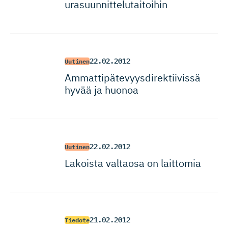
urasuunnit­te­lu­taitoihin
22.02.2012
Uutinen
Ammattipä­te­vyys­di­rek­tiivissä
hyvää ja huonoa
22.02.2012
Uutinen
Lakoista valtaosa on laittomia
21.02.2012
Tiedote