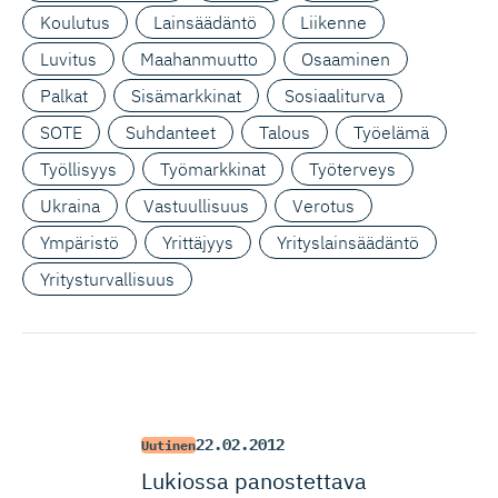
Koulutus
Lainsäädäntö
Liikenne
Luvitus
Maahanmuutto
Osaaminen
Palkat
Sisämarkkinat
Sosiaaliturva
SOTE
Suhdanteet
Talous
Työelämä
Työllisyys
Työmarkkinat
Työterveys
Ukraina
Vastuullisuus
Verotus
Ympäristö
Yrittäjyys
Yrityslainsäädäntö
Yritysturvallisuus
22.02.2012
Uutinen
Lukiossa panostettava