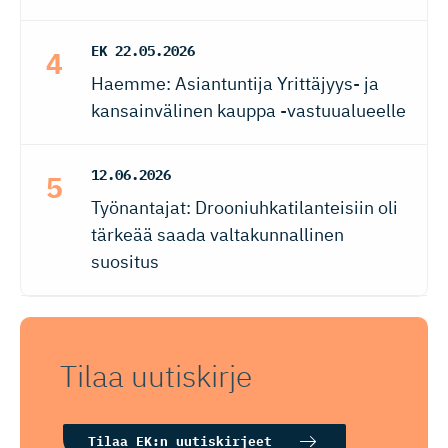
EK
22.05.2026
Haemme: Asiantuntija Yrittäjyys- ja
kansainvälinen kauppa -vastuualueelle
12.06.2026
Työnantajat: Drooniuhkatilanteisiin oli
tärkeää saada valtakunnallinen
suositus
Tilaa uutiskirje
Tilaa EK:n uutiskirjeet