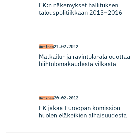
EK:n näkemykset hallituksen
talouspoli­tiikkaan 2013–2016
21.02.2012
Uutinen
Matkailu- ja ravintola-ala odottaa
hiihtoloma­kaudesta vilkasta
20.02.2012
Uutinen
EK jakaa Euroopan komission
huolen eläkeikien alhaisuudesta