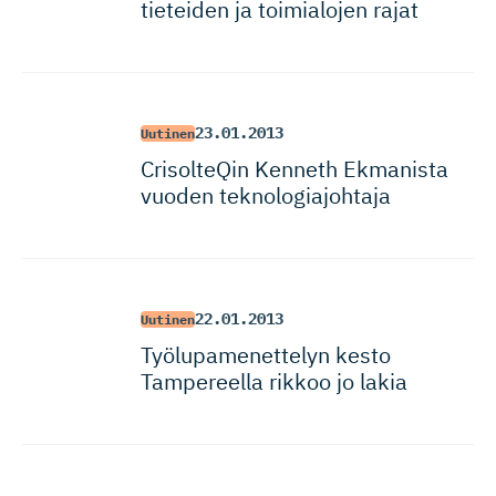
tieteiden ja toimialojen rajat
23.01.2013
Uutinen
CrisolteQin Kenneth Ekmanista
vuoden teknologia­johtaja
22.01.2013
Uutinen
Työlupame­nettelyn kesto
Tampereella rikkoo jo lakia