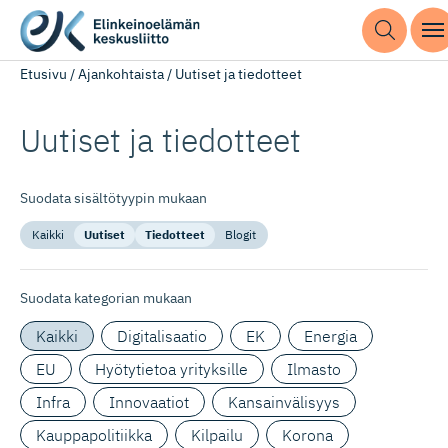
Etusivu
/
Ajankohtaista
/
Uutiset ja tiedotteet
Uutiset ja tiedotteet
Suodata sisältötyypin mukaan
Kaikki
Uutiset
Tiedotteet
Blogit
Suodata kategorian mukaan
Kaikki
Digitalisaatio
EK
Energia
EU
Hyötytietoa yrityksille
Ilmasto
Infra
Innovaatiot
Kansainvälisyys
Kauppapolitiikka
Kilpailu
Korona