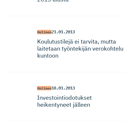
21.01.2013
Uutinen
Koulutustilejä ei tarvita, mutta
laitetaan työntekijän verokohtelu
kuntoon
18.01.2013
Uutinen
Investoin­tio­do­tukset
heikentyneet jälleen