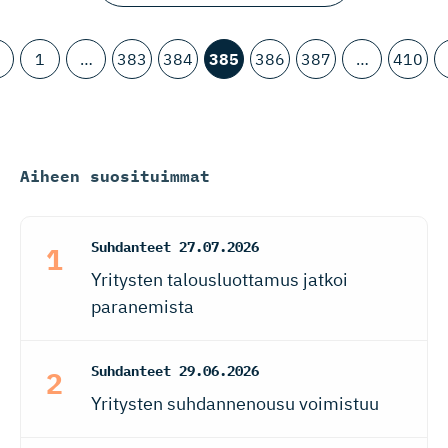
1
…
383
384
385
386
387
…
410
Aiheen suosituimmat
Suhdanteet
27.07.2026
Yritysten talousluottamus jatkoi
paranemista
Suhdanteet
29.06.2026
Yritysten suhdannenousu voimistuu