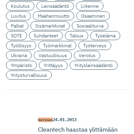
Koulutus
Lainsäädäntö
Liikenne
Luvitus
Maahanmuutto
Osaaminen
Palkat
Sisämarkkinat
Sosiaaliturva
SOTE
Suhdanteet
Talous
Työelämä
Työllisyys
Työmarkkinat
Työterveys
Ukraina
Vastuullisuus
Verotus
Ympäristö
Yrittäjyys
Yrityslainsäädäntö
Yritysturvallisuus
24.01.2013
Uutinen
Cleantech haastaa ylittämään