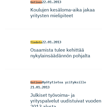
22.01.2013
Uutinen
Koulujen kesäloma-aika jakaa
yritysten mielipiteet
22.01.2013
Tiedote
Osaamista tulee kehittää
nykylainsää­dännön pohjalta
Hyötytietoa yrityksille
Uutinen
21.01.2013
Julkiset työvoima- ja
yrityspalvelut uudistuivat vuoden
2013 alusta