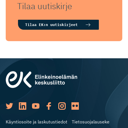
Tilaa uutiskirje
Tilaa EK:n uutiskirjeet
Käyntiosoite ja laskutustiedot
Tietosuojalauseke