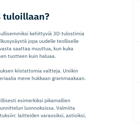
 tuloillaan?
ullisemmiksi kehittyviä 3D-tulostimia
kusysäystä jopa uudelle teolliselle
avasta saattaa muuttua, kun kuka
isen tuotteen kuin haluaa.
sen kiistattomia valtteja. Uniikin
ateriaalia mene hukkaan grammaakaan.
isesti esimerkiksi pikamallien
unnittelun luonnoksissa. Valmiita
ksiin: laitteiden varaosiksi, astioiksi,