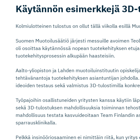
Käytännön esimerkkejä 3D-
Kolmiulotteinen tulostus on ollut tällä viikolla esillä 
Suomen Muotoilusäätiö järjesti messuille avoimen Teol
oli osoittaa käytännössä nopean tuotekehityksen etuja 
tuotekehitysprosessin alkupään haasteisiin.
Aalto-yliopiston ja Lahden muotoiluinstituutin opiskelij
tehtävänantoja tuotekehityksen asiantuntijan johdolla. E
ideoiden testaus sekä valmistus 3D-tulostimilla konkreet
Työpajoihin osallistuneiden yritysten kanssa käytiin lä
sekä 3D-tulostuksen mahdollisuuksia toiminnan tehosta
mahdollisuus testata kasvuideoitaan Team Finlandin asi
sparrausklinikalla.
Pelkkä insinööriosaaminen ei nimittäin riitä, kun yritys 