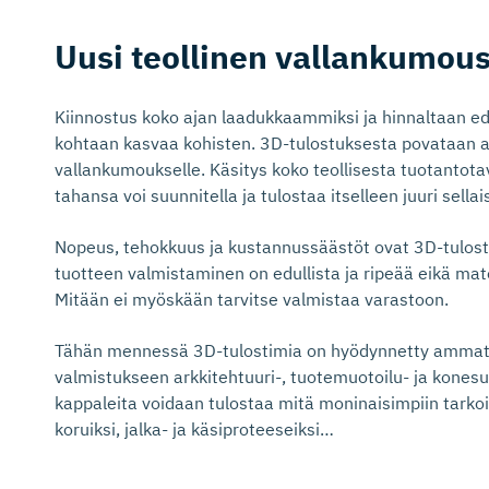
Uusi teollinen vallankumous
Kiinnostus koko ajan laadukkaammiksi ja hinnaltaan ed
kohtaan kasvaa kohisten. 3D-tulostuksesta povataan al
vallankumoukselle. Käsitys koko teollisesta tuotantot
tahansa voi suunnitella ja tulostaa itselleen juuri sella
Nopeus, tehokkuus ja kustannussäästöt ovat 3D-tulostuk
tuotteen valmistaminen on edullista ja ripeää eikä m
Mitään ei myöskään tarvitse valmistaa varastoon.
Tähän mennessä 3D-tulostimia on hyödynnetty ammatill
valmistukseen arkkitehtuuri-, tuotemuotoilu- ja konesu
kappaleita voidaan tulostaa mitä moninaisimpiin tarkoitu
koruiksi, jalka- ja käsiproteeseiksi…