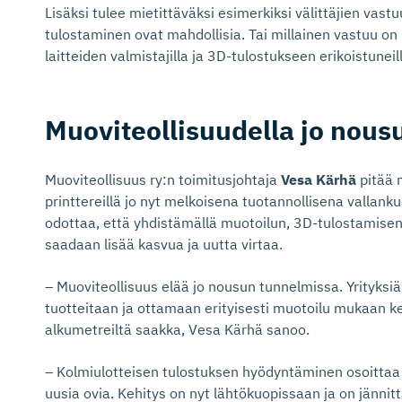
Lisäksi tulee mietittäväksi esimerkiksi välittäjien vast
tulostaminen ovat mahdollisia. Tai millainen vastuu o
laitteiden valmistajilla ja 3D-tulostukseen erikoistuneil
Muoviteol­li­suudella jo nou
Muoviteollisuus ry:n toimitusjohtaja
Vesa Kärhä
pitää 
printtereillä jo nyt melkoisena tuotannollisena vallan
odottaa, että yhdistämällä muotoilun, 3D-tulostamis
saadaan lisää kasvua ja uutta virtaa.
– Muoviteollisuus elää jo nousun tunnelmissa. Yrityksi
tuotteitaan ja ottamaan erityisesti muotoilu mukaan k
alkumetreiltä saakka, Vesa Kärhä sanoo.
– Kolmiulotteisen tulostuksen hyödyntäminen osoittaa
uusia ovia. Kehitys on nyt lähtökuopissaan ja on jännit