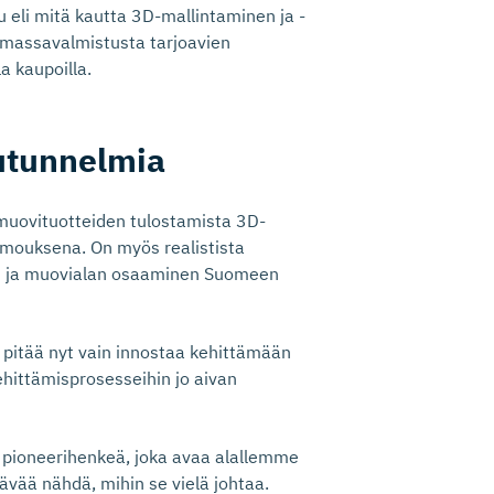
uu eli mitä kautta 3D-mallintaminen ja -
n massavalmistusta tarjoavien
la kaupoilla.
sutunnelmia
muovituotteiden tulostamista 3D-
kumouksena. On myös realistista
en ja muovialan osaaminen Suomeen
ä pitää nyt vain innostaa kehittämään
ehittämisprosesseihin jo aivan
 pioneerihenkeä, joka avaa alallemme
tävää nähdä, mihin se vielä johtaa.