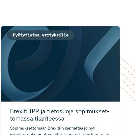
Hyötytietoa yrityksille
Brexit: IPR ja tietosuoja sopimukset­
tomassa tilanteessa
Sopimuksettomaan Brexitiin kannattaa jo nyt
varautua dokumentoimalla ja sopimalla siirtoperuste.