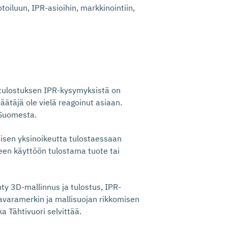
oiluun, IPR-asioihin, markkinointiin,
ulostuksen IPR-kysymyksistä on
säätäjä ole vielä reagoinut asiaan.
 Suomesta.
toisen yksinoikeutta tulostaessaan
seen käyttöön tulostama tuote tai
ty 3D-mallinnus ja tulostus, IPR-
tavaramerkin ja mallisuojan rikkomisen
a Tähtivuori selvittää.