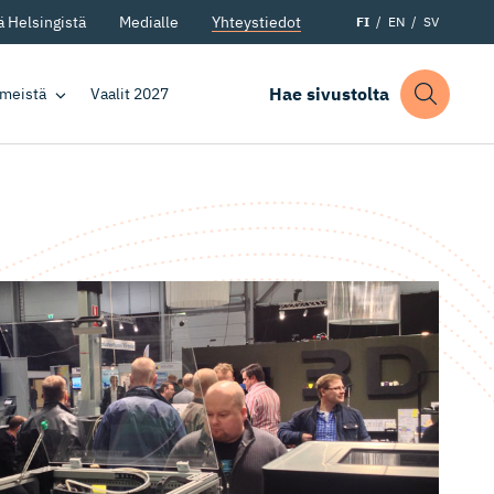
 Helsingistä
Medialle
Yhteystiedot
FI
EN
SV
Hae sivustolta
 meistä
Vaalit 2027