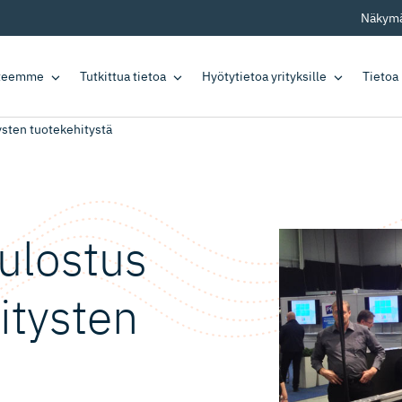
Näkymä
tteemme
Tutkittua tietoa
Hyötytietoa yrityksille
Tietoa
ysten tuotekehitystä
tulostus
itysten