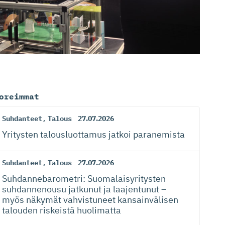
oreimmat
Suhdanteet
,
Talous
27.07.2026
Yritysten talousluottamus jatkoi paranemista
Suhdanteet
,
Talous
27.07.2026
Suhdanneba­ro­metri: Suomalaisy­ri­tysten
suhdannenousu jatkunut ja laajentunut –
myös näkymät vahvistuneet kansainvälisen
talouden riskeistä huolimatta