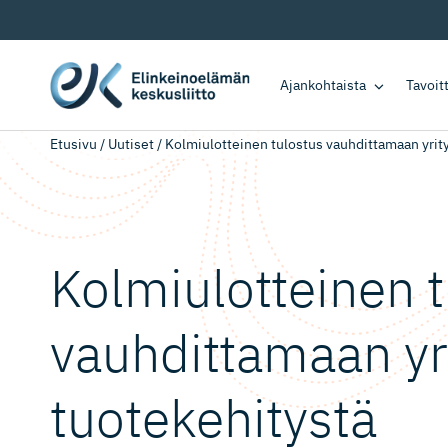
Ajankohtaista
Tavoi
Etusivu
/
Uutiset
/
Kolmiulotteinen tulostus vauhdittamaan yrit
Kolmiulot­teinen 
vauhdittamaan yr
tuotekehitystä