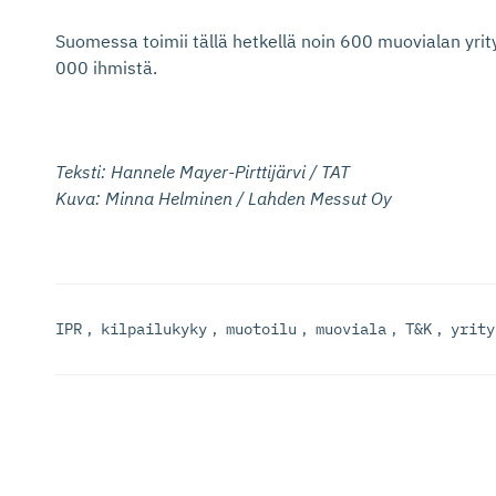
Suomessa toimii tällä hetkellä noin 600 muovialan yrity
000 ihmistä.
Teksti: Hannele Mayer-Pirttijärvi / TAT
Kuva: Minna Helminen / Lahden Messut Oy
IPR
,
kilpailukyky
,
muotoilu
,
muoviala
,
T&K
,
yrity