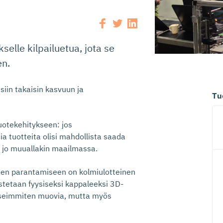
selle kilpailuetua, jota se
en.
isiin takaisin kasvuun ja
Tu
uotekehitykseen: jos
a tuotteita olisi mahdollista saada
 jo muuallakin maailmassa.
uden parantamiseen on kolmiulotteinen
eistetaan fyysiseksi kappaleeksi 3D-
 useimmiten muovia, mutta myös