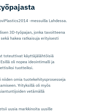
työpajasta
MuoviPlastics2014 -messuilla Lahdessa.
lisen 3D-työpajan, jonka tavoitteena
sekä hakea ratkaisuja erityisesti
at toteuttivat käyttäjälähtöisiä
sillä oli nopea ideointimalli ja
tisiksi tuotteiksi.
pi niiden omia tuotekehitysprosesseja
miseen. Yrityksillä oli myös
antuntijoiden vetämällä
etsii uusia markkinoita uusille