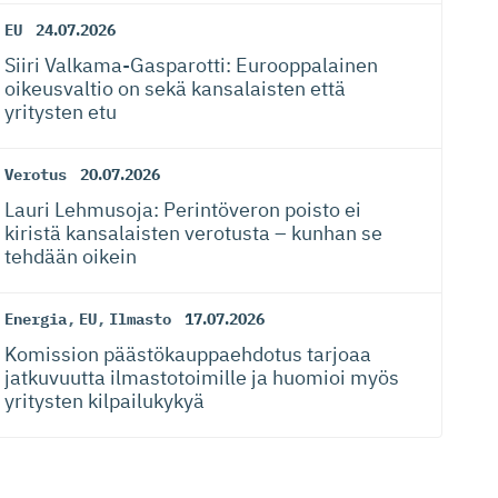
EU
24.07.2026
Siiri Valkama-Gas­pa­rotti: Eurooppalainen
oikeusvaltio on sekä kansalaisten että
yritysten etu
Verotus
20.07.2026
Lauri Lehmusoja: Perintöveron poisto ei
kiristä kansalaisten verotusta – kunhan se
tehdään oikein
Energia
,
EU
,
Ilmasto
17.07.2026
Komission päästökaup­paehdotus tarjoaa
jatkuvuutta ilmastotoimille ja huomioi myös
yritysten kilpailukykyä