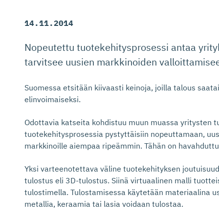
14.11.2014
Nopeutettu tuotekehitysprosessi antaa yrityk
tarvitsee uusien markkinoiden valloittamise
Suomessa etsitään kiivaasti keinoja, joilla talous saata
elinvoimaiseksi.
Odottavia katseita kohdistuu muun muassa yritysten t
tuotekehitysprosessia pystyttäisiin nopeuttamaan, uusi
markkinoille aiempaa ripeämmin. Tähän on havahduttu
Yksi varteenotettava väline tuotekehityksen joutuisu
tulostus eli 3D-tulostus. Siinä virtuaalinen malli tuott
tulostimella. Tulostamisessa käytetään materiaalina
metallia, keraamia tai lasia voidaan tulostaa.