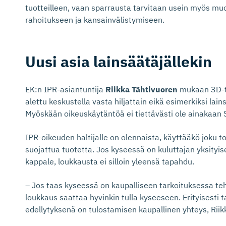
tuotteilleen, vaan sparrausta tarvitaan usein myös muot
rahoitukseen ja kansainvälistymiseen.
Uusi asia lainsäätä­jällekin
EK:n IPR-asiantuntija
Riikka Tähtivuoren
mukaan 3D-t
alettu keskustella vasta hiljattain eikä esimerkiksi lain
Myöskään oikeuskäytäntöä ei tiettävästi ole ainakaan
IPR-oikeuden haltijalle on olennaista, käyttääkö joku 
suojattua tuotetta. Jos kyseessä on kuluttajan yksityi
kappale, loukkausta ei silloin yleensä tapahdu.
– Jos taas kyseessä on kaupalliseen tarkoituksessa teh
loukkaus saattaa hyvinkin tulla kyseeseen. Erityisesti 
edellytyksenä on tulostamisen kaupallinen yhteys, Riikk