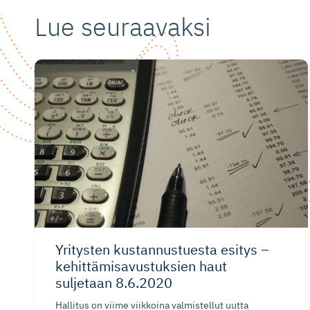
Lue seuraavaksi
Yritysten kustannus­tuesta esitys –
kehittämi­sa­vus­tuksien haut
suljetaan 8.6.2020
Hallitus on viime viikkoina valmistellut uutta