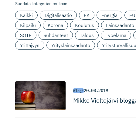
Suodata kategorian mukaan
Kaikki
Digitalisaatio
EK
Energia
EU
Kilpailu
Korona
Koulutus
Lainsäädäntö
SOTE
Suhdanteet
Talous
Työelämä
Yrittäjyys
Yrityslainsäädäntö
Yritysturvallisu
20.08.2019
Blogi
Mikko Vieltojärvi blog