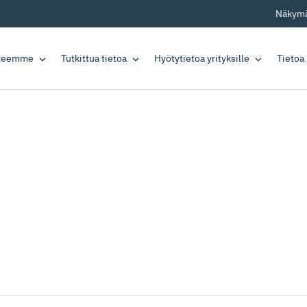
Näkymä
tteemme
Tutkittua tietoa
Hyötytietoa yrityksille
Tietoa