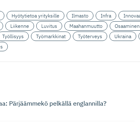
Hyötytietoa yrityksille
Ilmasto
Infra
Innovaa
Liikenne
Luvitus
Maahanmuutto
Osaaminen
Työllisyys
Työmarkkinat
Työterveys
Ukraina
us
gaa: Pärjäämmekö pelkällä englannilla?