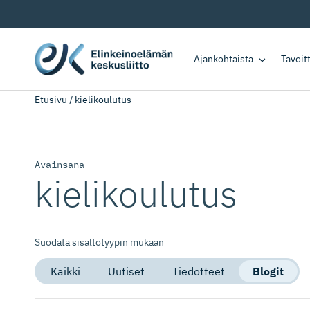
Ajankohtaista
Tavoi
Etusivu
/
kielikoulutus
Avainsana
kielikoulutus
Suodata sisältötyypin mukaan
Kaikki
Uutiset
Tiedotteet
Blogit