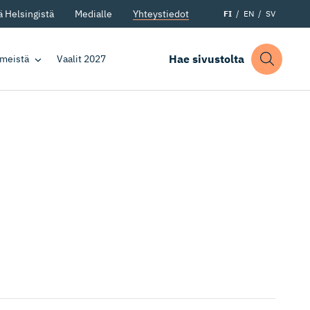
 Helsingistä
Medialle
Yhteystiedot
FI
EN
SV
Hae sivustolta
 meistä
Vaalit 2027