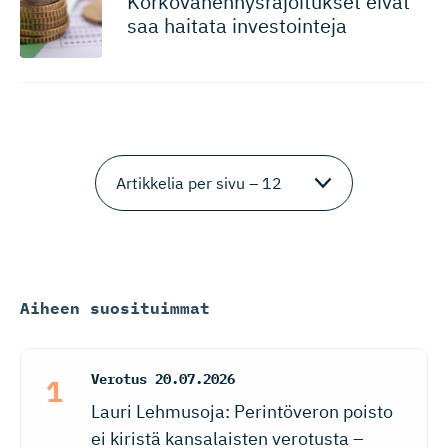
Korkovähen­nys­ra­joi­tukset eivät
saa haitata investointeja
Aiheen suosituimmat
Verotus
20.07.2026
Lauri Lehmusoja: Perintöveron poisto
ei kiristä kansalaisten verotusta –