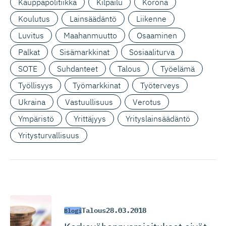
Kauppapolitiikka
Kilpailu
Korona
Koulutus
Lainsäädäntö
Liikenne
Luvitus
Maahanmuutto
Osaaminen
Palkat
Sisämarkkinat
Sosiaaliturva
SOTE
Suhdanteet
Talous
Työelämä
Työllisyys
Työmarkkinat
Työterveys
Ukraina
Vastuullisuus
Verotus
Ympäristö
Yrittäjyys
Yrityslainsäädäntö
Yritysturvallisuus
Talous
28.03.2018
Blogi