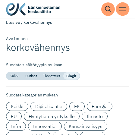
Etusivu
/
korkovähennys
Avainsana
korkovähennys
Suodata sisältötyypin mukaan
Kaikki
Uutiset
Tiedotteet
Blogit
Suodata kategorian mukaan
Kaikki
Digitalisaatio
EK
Energia
EU
Hyötytietoa yrityksille
Ilmasto
Infra
Innovaatiot
Kansainvälisyys