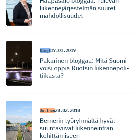
Haapasalo bloggaa: Tulevan
liikennejär­jes­telmän suuret
mahdollisuudet
17.01.2019
Blogi
Pakarinen bloggaa: Mitä Suomi
voisi oppia Ruotsin liikennepo­li­
tiikasta?
28.02.2018
Uutinen
Bernerin työryhmältä hyvät
suuntaviivat liikenneinfran
kehittämiseen