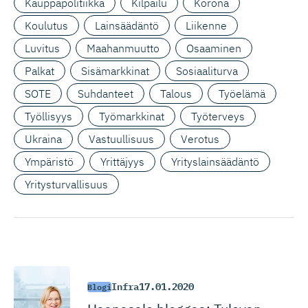
Kauppapolitiikka
Kilpailu
Korona
Koulutus
Lainsäädäntö
Liikenne
Luvitus
Maahanmuutto
Osaaminen
Palkat
Sisämarkkinat
Sosiaaliturva
SOTE
Suhdanteet
Talous
Työelämä
Työllisyys
Työmarkkinat
Työterveys
Ukraina
Vastuullisuus
Verotus
Ympäristö
Yrittäjyys
Yrityslainsäädäntö
Yritysturvallisuus
Infra
17.01.2020
Blogi