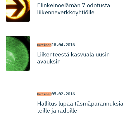
Elinkeinoelämän 7 odotusta
liikenneverk­koyhtiölle
18.04.2016
Uutinen
Liikenteestä kasvuala uusin
avauksin
05.02.2016
Uutinen
Hallitus lupaa täsmäparan­nuksia
teille ja radoille