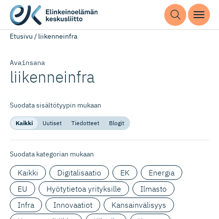
Etusivu
/
liikenneinfra
Avainsana
liikenneinfra
Suodata sisältötyypin mukaan
Kaikki
Uutiset
Tiedotteet
Blogit
Suodata kategorian mukaan
Kaikki
Digitalisaatio
EK
Energia
EU
Hyötytietoa yrityksille
Ilmasto
Infra
Innovaatiot
Kansainvälisyys