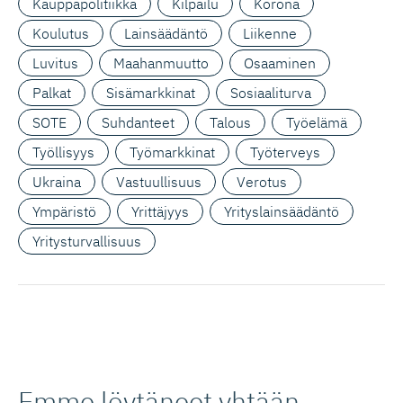
Kauppapolitiikka
Kilpailu
Korona
Koulutus
Lainsäädäntö
Liikenne
Luvitus
Maahanmuutto
Osaaminen
Palkat
Sisämarkkinat
Sosiaaliturva
SOTE
Suhdanteet
Talous
Työelämä
Työllisyys
Työmarkkinat
Työterveys
Ukraina
Vastuullisuus
Verotus
Ympäristö
Yrittäjyys
Yrityslainsäädäntö
Yritysturvallisuus
Emme löytäneet yhtään