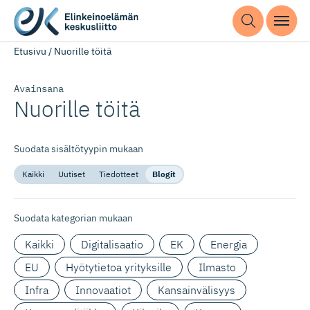
Etusivu
/
Nuorille töitä
Avainsana
Nuorille töitä
Suodata sisältötyypin mukaan
Kaikki
Uutiset
Tiedotteet
Blogit
Suodata kategorian mukaan
Kaikki
Digitalisaatio
EK
Energia
EU
Hyötytietoa yrityksille
Ilmasto
Infra
Innovaatiot
Kansainvälisyys