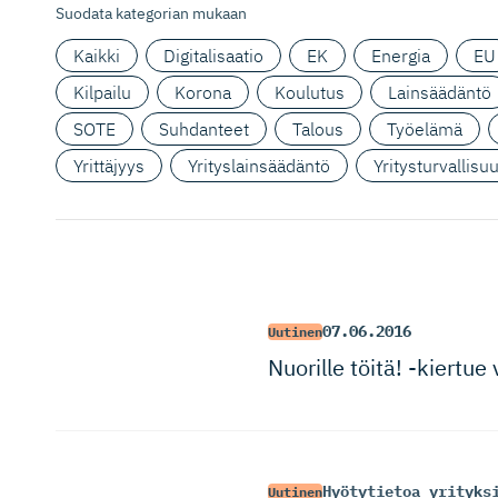
Suodata kategorian mukaan
Kaikki
Digitalisaatio
EK
Energia
EU
Kilpailu
Korona
Koulutus
Lainsäädäntö
SOTE
Suhdanteet
Talous
Työelämä
Yrittäjyys
Yrityslainsäädäntö
Yritysturvallisu
07.06.2016
Uutinen
Nuorille töitä! -kiertue
Hyötytietoa yrityks
Uutinen