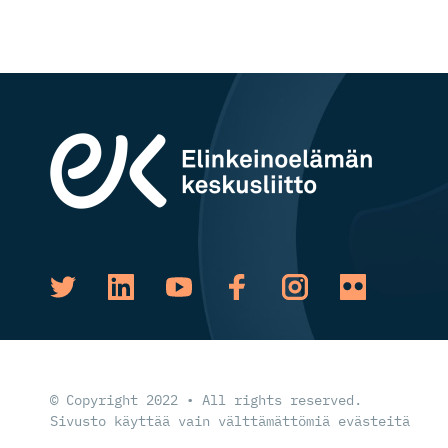
© Copyright 2022 • All rights reserved.
Sivusto käyttää vain välttämättömiä evästeitä