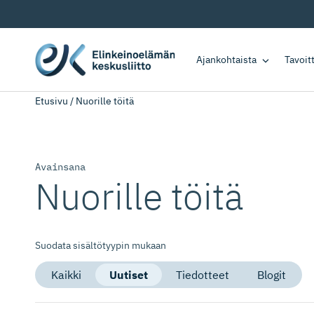
Ajankohtaista
Tavoi
Etusivu
/
Nuorille töitä
Avainsana
Nuorille töitä
Suodata sisältötyypin mukaan
Kaikki
Uutiset
Tiedotteet
Blogit