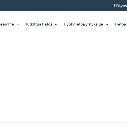
Näkymä
tteemme
Tutkittua tietoa
Hyötytietoa yrityksille
Tietoa