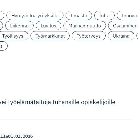
Hyötytietoa yrityksille
Ilmasto
Infra
Innovaa
Liikenne
Luvitus
Maahanmuutto
Osaaminen
Työllisyys
Työmarkkinat
Työterveys
Ukraina
us
 vei työelämätaitoja tuhansille opiskelijoille
ille
01.02.2016