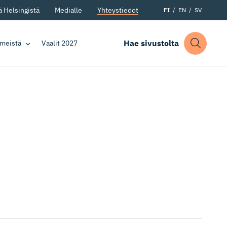
 Helsingistä
Medialle
Yhteystiedot
FI
EN
SV
Hae sivustolta
 meistä
Vaalit 2027