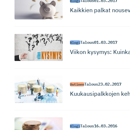
Talous
01.03.2017
Blogi
Kaikkien palkat nousev
Talous
01.03.2017
Blogi
Viikon kysymys: Kuinka
Talous
23.02.2017
Uutinen
Kuukausipalkkojen kehit
Talous
16.03.2016
Blogi