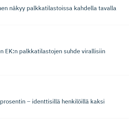
en näkyy palkkatilas­toissa kahdella tavalla
 EK:n palkkatilastojen suhde virallisiin
rosentin – identtisillä henkilöillä kaksi