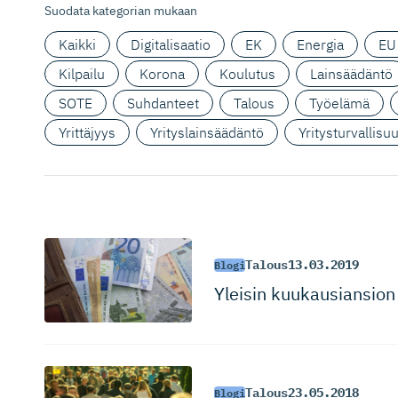
Suodata kategorian mukaan
Kaikki
Digitalisaatio
EK
Energia
EU
Kilpailu
Korona
Koulutus
Lainsäädäntö
SOTE
Suhdanteet
Talous
Työelämä
Yrittäjyys
Yrityslainsäädäntö
Yritysturvallisu
Talous
13.03.2019
Blogi
Yleisin kuukausiansion
Talous
23.05.2018
Blogi