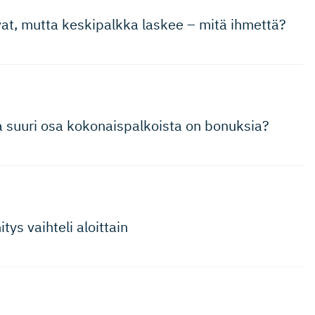
at, mutta keskipalkka laskee – mitä ihmettä?
 suuri osa kokonaispal­koista on bonuksia?
ys vaihteli aloittain