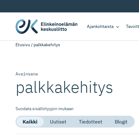
Ajankohtaista
Tavoi
Etusivu
/
palkkakehitys
Avainsana
palkkakehitys
Suodata sisältötyypin mukaan
Kaikki
Uutiset
Tiedotteet
Blogit