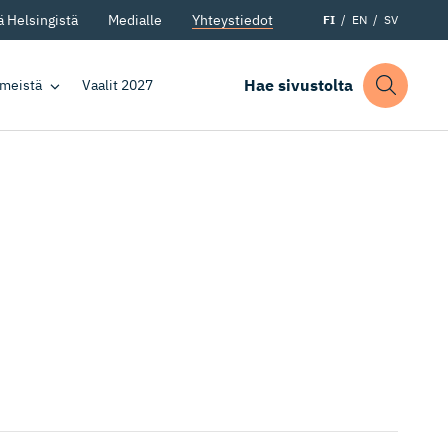
 Helsingistä
Medialle
Yhteystiedot
FI
EN
SV
Hae sivustolta
 meistä
Vaalit 2027