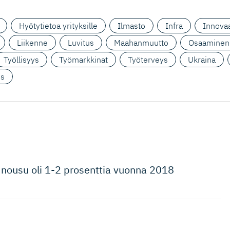
Hyötytietoa yrityksille
Ilmasto
Infra
Innovaa
Liikenne
Luvitus
Maahanmuutto
Osaaminen
Työllisyys
Työmarkkinat
Työterveys
Ukraina
us
 nousu oli 1-2 prosenttia vuonna 2018