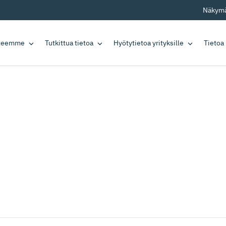
Näkymä
tteemme
Tutkittua tietoa
Hyötytietoa yrityksille
Tietoa