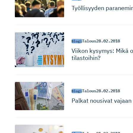
Työllisyyden paranemin
Talous
28.02.2018
Blogi
Viikon kysymys: Mikä on
tilastoihin?
Talous
28.02.2018
Blogi
Palkat nousivat vajaan p