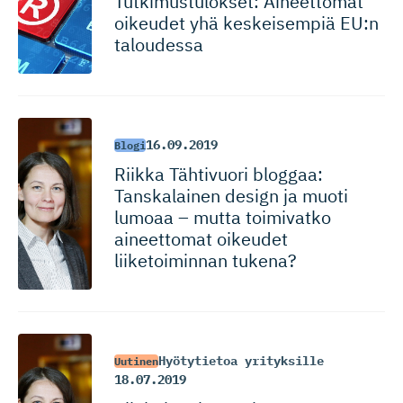
Tutkimustu­lokset: Aineettomat
oikeudet yhä keskeisempiä EU:n
taloudessa
16.09.2019
Blogi
Riikka Tähtivuori bloggaa:
Tanskalainen design ja muoti
lumoaa – mutta toimivatko
aineettomat oikeudet
liiketoiminnan tukena?
Hyötytietoa yrityksille
Uutinen
18.07.2019