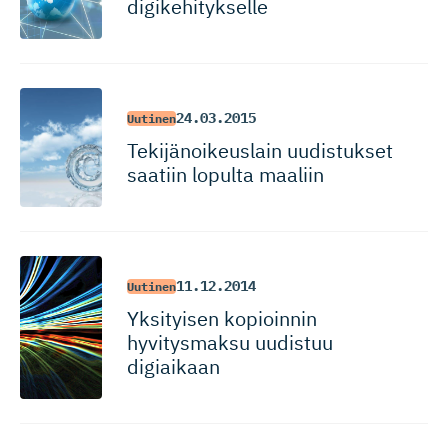
digikehitykselle
24.03.2015
Uutinen
Tekijänoi­keuslain uudistukset
saatiin lopulta maaliin
11.12.2014
Uutinen
Yksityisen kopioinnin
hyvitysmaksu uudistuu
digiaikaan