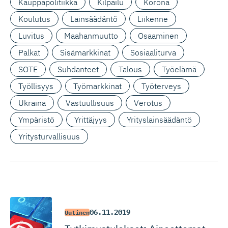
Kauppapolitiikka
Kilpailu
Korona
Koulutus
Lainsäädäntö
Liikenne
Luvitus
Maahanmuutto
Osaaminen
Palkat
Sisämarkkinat
Sosiaaliturva
SOTE
Suhdanteet
Talous
Työelämä
Työllisyys
Työmarkkinat
Työterveys
Ukraina
Vastuullisuus
Verotus
Ympäristö
Yrittäjyys
Yrityslainsäädäntö
Yritysturvallisuus
06.11.2019
Uutinen