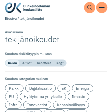
Etusivu
/
tekijänoikeudet
Avainsana
tekijänoikeudet
Suodata sisältötyypin mukaan
Kaikki
Uutiset
Tiedotteet
Blogit
Suodata kategorian mukaan
Kaikki
Digitalisaatio
EK
Energia
EU
Hyötytietoa yrityksille
Ilmasto
Infra
Innovaatiot
Kansainvälisyys