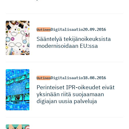
Digitalisaatio
20.09.2016
Uutinen
Sääntelyä tekijänoi­keuksista
modernisoidaan EU:ssa
Digitalisaatio
18.08.2016
Uutinen
Perinteiset IPR-oikeudet eivät
yksinään riitä suojaamaan
digiajan uusia palveluja