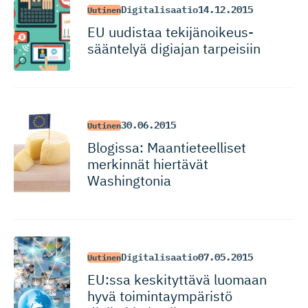
Digitalisaatio
14.12.2015
Uutinen
EU uudistaa tekijänoi­keus­
sääntelyä digiajan tarpeisiin
30.06.2015
Uutinen
Blogissa: Maantieteelliset
merkinnät hiertävät
Washingtonia
Digitalisaatio
07.05.2015
Uutinen
EU:ssa keskityttävä luomaan
hyvä toimintaym­päristö