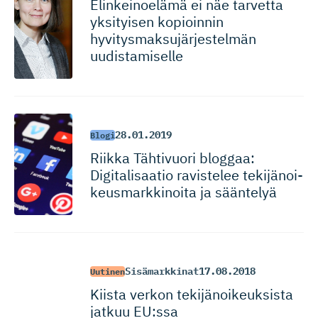
Elinkeinoelämä ei näe tarvetta
yksityisen kopioinnin
hyvitysmak­su­jär­jes­telmän
uudistamiselle
28.01.2019
Blogi
Riikka Tähtivuori bloggaa:
Digitalisaatio ravistelee tekijänoi­
keus­mark­kinoita ja sääntelyä
Sisämarkkinat
17.08.2018
Uutinen
Kiista verkon tekijänoi­keuksista
jatkuu EU:ssa