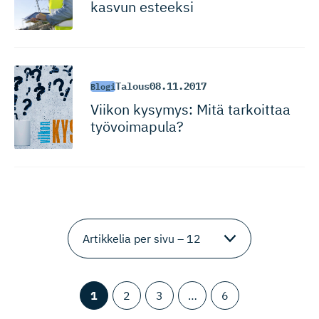
kasvun esteeksi
Talous
08.11.2017
Blogi
Viikon kysymys: Mitä tarkoittaa
työvoimapula?
1
2
3
…
6