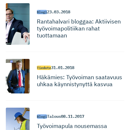
23.03.2018
Blogi
Rantahalvari bloggaa: Aktiivisen
työvoimapo­li­tiikan rahat
tuottamaan
31.01.2018
Tiedote
Häkämies: Työvoiman saatavuus
uhkaa käynnistynyttä kasvua
Talous
08.11.2017
Blogi
Työvoimapula nousemassa