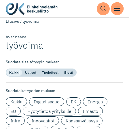
Etusivu
/
työvoima
Avainsana
työvoima
Suodata sisältötyypin mukaan
Kaikki
Uutiset
Tiedotteet
Blogit
Suodata kategorian mukaan
Kaikki
Digitalisaatio
EK
Energia
EU
Hyötytietoa yrityksille
Ilmasto
Infra
Innovaatiot
Kansainvälisyys