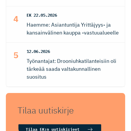
EK
22.05.2026
Haemme: Asiantuntija Yrittäjyys- ja
kansainvälinen kauppa -vastuualueelle
12.06.2026
Työnantajat: Drooniuhkatilanteisiin oli
tärkeää saada valtakunnallinen
suositus
Tilaa uutiskirje
Tilaa EK:n uutiskirjeet