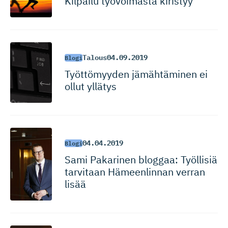
Kilpailu työvoimasta kiristyy
Talous
04.09.2019
Blogi
Työttömyyden jämähtäminen ei
ollut yllätys
04.04.2019
Blogi
Sami Pakarinen bloggaa: Työllisiä
tarvitaan Hämeenlinnan verran
lisää