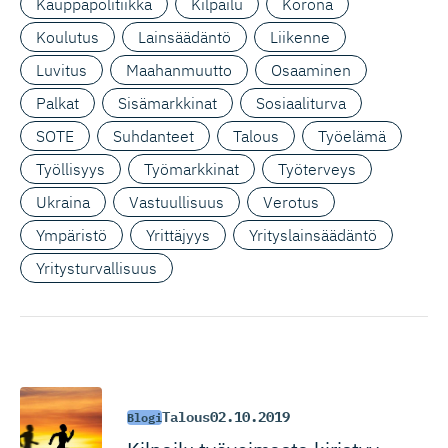
Kauppapolitiikka
Kilpailu
Korona
Koulutus
Lainsäädäntö
Liikenne
Luvitus
Maahanmuutto
Osaaminen
Palkat
Sisämarkkinat
Sosiaaliturva
SOTE
Suhdanteet
Talous
Työelämä
Työllisyys
Työmarkkinat
Työterveys
Ukraina
Vastuullisuus
Verotus
Ympäristö
Yrittäjyys
Yrityslainsäädäntö
Yritysturvallisuus
Talous
02.10.2019
Blogi