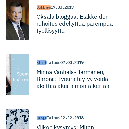
19.03.2019
Uutinen
Oksala bloggaa: Eläkkeiden
rahoitus edellyttää parempaa
työllisyyttä
Talous
07.03.2019
Blogi
Minna Vanhala-Har­manen,
Barona: Työura täytyy voida
aloittaa alusta monta kertaa
Talous
12.12.2018
Blogi
Viikon kysymys: Miten