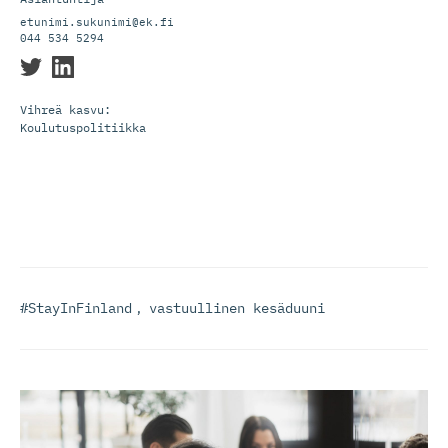
etunimi.sukunimi@ek.fi
044 534 5294
Vihreä kasvu:
Koulutuspolitiikka
#StayInFinland
,
vastuullinen kesäduuni