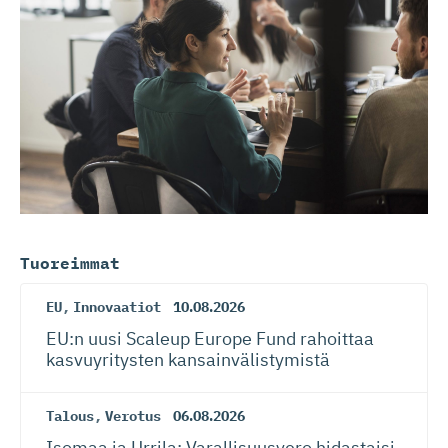
Tuoreimmat
EU
,
Innovaatiot
10.08.2026
EU:n uusi Scaleup Europe Fund rahoittaa
kasvuyritysten kansainvä­lis­tymistä
Talous
,
Verotus
06.08.2026
Isomaa ja Urrila: Varallisuusvero hidastaisi