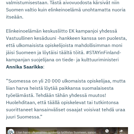
valmistumisestaan. Tästä aivovuodosta kärsivät niin
Suomen valtio kuin elinkeinoelämä unohtamatta nuoria
itseään.
Elinkeinoelämän keskusliitto EK kampanjoi yhdessä
Vastuullinen kesäduuni -hankkeen kanssa sen puolesta,
että ulkomaisista opiskelijoista mahdollisimman moni
jäisi Suomeen ja löytäisi täältä töitä. #STAYinFinland-
kampanjan suojelijana on tiede- ja kulttuuriministeri
Annika Saarikko
:
”Suomessa on yli 20 000 ulkomaista opiskelijaa, mutta
liian harva heistä löytää paikkansa suomalaisesta
työelämästä. Tehdään tähän yhdessä muutos!
Huolehditaan, että täällä opiskelevat tai tutkintonsa
suorittaneet kansainväliset osaajat voisivat tehdä uraa
juuri Suomessa.”