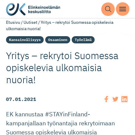
Etusivu
/
Uutiset
/
Yritys – rekrytoi Suomessa opiskelevia
ulkomaisia nuoria!
Kansainvälisyys
Osaaminen
Työelämä
Yritys – rekrytoi Suomessa
opiskelevia ulkomaisia
nuoria!
07.01.2021
EK kannustaa #STAYinFinland-
kampanjallaan työnantajia rekrytoimaan
Suomessa opiskelevia ulkomaisia