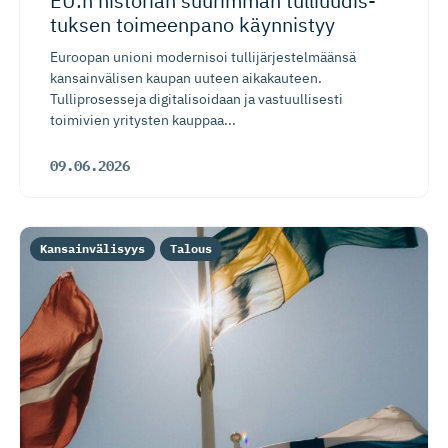
EU:n historian suurimman tulliuudis­
tuksen toimeenpano käynnistyy
Euroopan unioni modernisoi tullijärjestelmäänsä
kansainvälisen kaupan uuteen aikakauteen.
Tulliprosesseja digitalisoidaan ja vastuullisesti
toimivien yritysten kauppaa...
09.06.2026
Kansainvälisyys
Talous