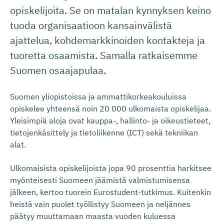
opiskelijoita. Se on matalan kynnyksen keino
tuoda organisaatioon kansainvälistä
ajattelua, kohdemarkkinoiden kontakteja ja
tuoretta osaamista. Samalla ratkaisemme
Suomen osaajapulaa.
Suomen yliopistoissa ja ammattikorkeakouluissa
opiskelee yhteensä noin 20 000 ulkomaista opiskelijaa.
Yleisimpiä aloja ovat kauppa-, hallinto- ja oikeustieteet,
tietojenkäsittely ja tietoliikenne (ICT) sekä tekniikan
alat.
Ulkomaisista opiskelijoista jopa 90 prosenttia harkitsee
myönteisesti Suomeen jäämistä valmistumisensa
jälkeen, kertoo tuorein Eurostudent-tutkimus. Kuitenkin
heistä vain puolet työllistyy Suomeen ja neljännes
päätyy muuttamaan maasta vuoden kuluessa