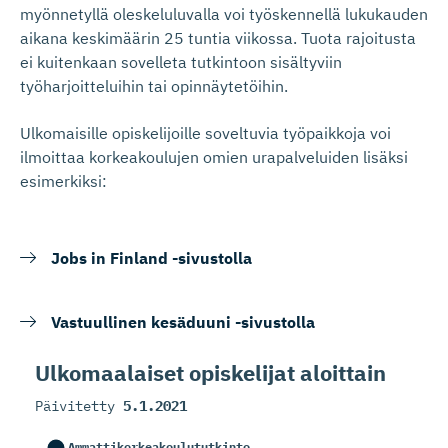
myönnetyllä oleskeluluvalla voi työskennellä lukukauden
aikana keskimäärin 25 tuntia viikossa. Tuota rajoitusta
ei kuitenkaan sovelleta tutkintoon sisältyviin
työharjoitteluihin tai opinnäytetöihin.
Ulkomaisille opiskelijoille soveltuvia työpaikkoja voi
ilmoittaa korkeakoulujen omien urapalveluiden lisäksi
esimerkiksi:
Jobs in Finland -sivustolla
Vastuullinen kesäduuni -sivustolla
Ulkomaalaiset opiskelijat aloittain
Päivitetty
5.1.2021