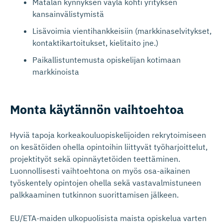
Matalan kynnyksen väylä kohti yrityksen
kansainvälistymistä
Lisävoimia vientihankkeisiin (markkinaselvitykset,
kontaktikartoitukset, kielitaito jne.)
Paikallistuntemusta opiskelijan kotimaan
markkinoista
Monta käytännön vaihtoehtoa
Hyviä tapoja korkeakouluopiskelijoiden rekrytoimiseen
on kesätöiden ohella opintoihin liittyvät työharjoittelut,
projektityöt sekä opinnäytetöiden teettäminen.
Luonnollisesti vaihtoehtona on myös osa-aikainen
työskentely opintojen ohella sekä vastavalmistuneen
palkkaaminen tutkinnon suorittamisen jälkeen.
EU/ETA-maiden ulkopuolisista maista opiskelua varten