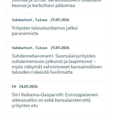
kasvua ja karkottaisi pääomaa
Suhdanteet
,
Talous
27.07.2026
Yritysten talousluottamus jatkoi
paranemista
Suhdanteet
,
Talous
27.07.2026
Suhdanneba­ro­metri: Suomalaisy­ri­tysten
suhdannenousu jatkunut ja laajentunut –
myös näkymät vahvistuneet kansainvälisen
talouden riskeistä huolimatta
EU
24.07.2026
Siiri Valkama-Gas­pa­rotti: Eurooppalainen
oikeusvaltio on sekä kansalaisten että
yritysten etu