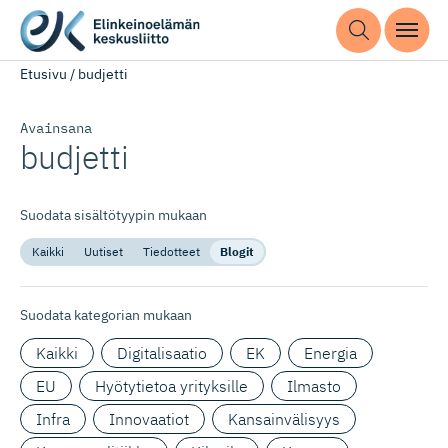
Etusivu
/
budjetti
Avainsana
budjetti
Suodata sisältötyypin mukaan
Kaikki
Uutiset
Tiedotteet
Blogit
Suodata kategorian mukaan
Kaikki
Digitalisaatio
EK
Energia
EU
Hyötytietoa yrityksille
Ilmasto
Infra
Innovaatiot
Kansainvälisyys