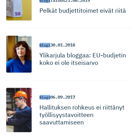
Talous
21.08.2019
Blogi
Pelkät budjettitoimet eivät riitä
30.01.2018
Blogi
Ylikarjula bloggaa: EU-budjetin
koko ei ole itseisarvo
06.09.2017
Blogi
Hallituksen rohkeus ei riittänyt
työllisyys­ta­voitteen
saavuttamiseen