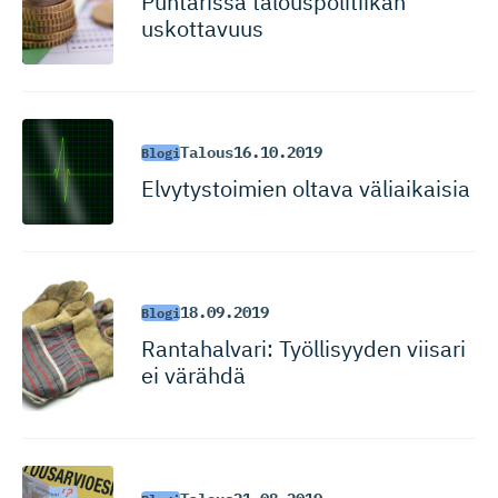
Puntarissa talouspoli­tiikan
uskottavuus
Talous
16.10.2019
Blogi
Elvytystoimien oltava väliaikaisia
18.09.2019
Blogi
Rantahalvari: Työllisyyden viisari
ei värähdä