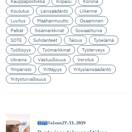
Kauppapolitiikka
Kilpailu
Korona
Koulutus
Lainsäädäntö
Liikenne
Luvitus
Maahanmuutto
Osaaminen
Palkat
Sisämarkkinat
Sosiaaliturva
SOTE
Suhdanteet
Talous
Työelämä
Työllisyys
Työmarkkinat
Työterveys
Ukraina
Vastuullisuus
Verotus
Ympäristö
Yrittäjyys
Yrityslainsäädäntö
Yritysturvallisuus
Talous
27.11.2019
Blogi