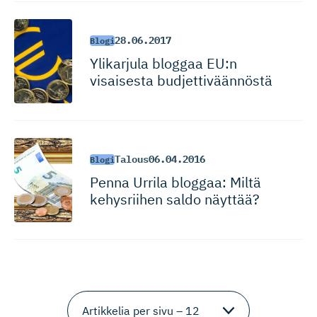
28.06.2017
Blogi
Ylikarjula bloggaa EU:n
visaisesta budjettiväännöstä
Talous
06.04.2016
Blogi
Penna Urrila bloggaa: Miltä
kehysriihen saldo näyttää?