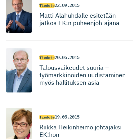
22.09.2015
Tiedote
Matti Alahuhdalle esitetään
jatkoa EK:n puheenjohtajana
20.05.2015
Tiedote
Talousvai­keudet suuria –
työmarkki­noiden uudistaminen
myös hallituksen asia
19.05.2015
Tiedote
Riikka Heikinheimo johtajaksi
EK:hon