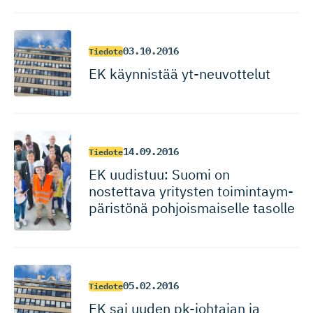
03.10.2016
Tiedote
EK käynnistää yt-neuvottelut
14.09.2016
Tiedote
EK uudistuu: Suomi on
nostettava yritysten toimintaym­
pä­ristönä pohjoismaiselle tasolle
05.02.2016
Tiedote
EK sai uuden pk-johtajan ja