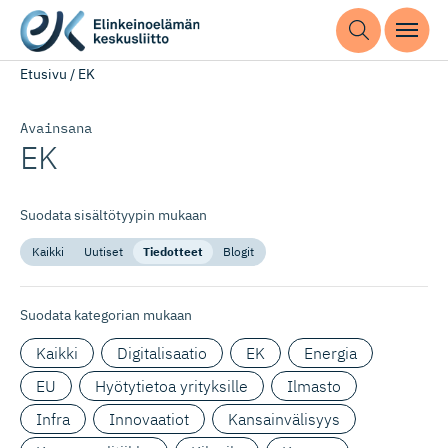
Etusivu
/
EK
Avainsana
EK
Suodata sisältötyypin mukaan
Kaikki
Uutiset
Tiedotteet
Blogit
Suodata kategorian mukaan
Kaikki
Digitalisaatio
EK
Energia
EU
Hyötytietoa yrityksille
Ilmasto
Infra
Innovaatiot
Kansainvälisyys