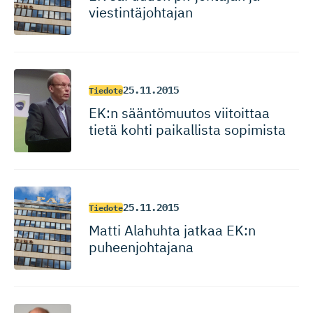
viestintä­johtajan
25.11.2015
Tiedote
EK:n sääntömuutos viitoittaa
tietä kohti paikallista sopimista
25.11.2015
Tiedote
Matti Alahuhta jatkaa EK:n
puheenjohtajana