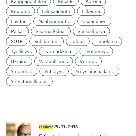
Kauppapolitiikka
Kilpailu
Korona
Koulutus
Lainsäädäntö
Liikenne
Luvitus
Maahanmuutto
Osaaminen
Palkat
Sisämarkkinat
Sosiaaliturva
SOTE
Suhdanteet
Talous
Työelämä
Työllisyys
Työmarkkinat
Työterveys
Ukraina
Vastuullisuus
Verotus
Ympäristö
Yrittäjyys
Yrityslainsäädäntö
Yritysturvallisuus
29.11.2016
Tiedote