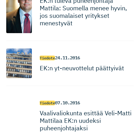
EK:n tuleva puheenjohtaja
Mattila: Suomella menee hyvin,
jos suomalaiset yritykset
menestyvät
24.11.2016
Tiedote
EK:n yt-neuvottelut päättyivät
07.10.2016
Tiedote
Vaalivaliokunta esittää Veli-Matti
Mattilaa EK:n uudeksi
puheenjoh­tajaksi