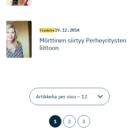
19.12.2014
Tiedote
Mörttinen siirtyy Perheyritysten
liittoon
1
2
3