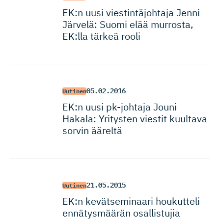
EK:n uusi viestintä­johtaja Jenni
Järvelä: Suomi elää murrosta,
EK:lla tärkeä rooli
05.02.2016
Uutinen
EK:n uusi pk-johtaja Jouni
Hakala: Yritysten viestit kuultava
sorvin ääreltä
21.05.2015
Uutinen
EK:n kevätseminaari houkutteli
ennätysmäärän osallistujia