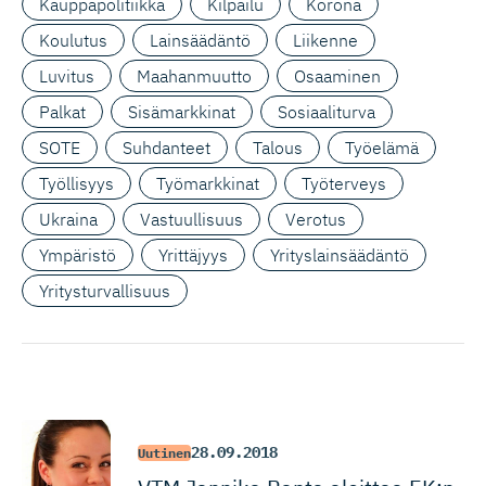
Kauppapolitiikka
Kilpailu
Korona
Koulutus
Lainsäädäntö
Liikenne
Luvitus
Maahanmuutto
Osaaminen
Palkat
Sisämarkkinat
Sosiaaliturva
SOTE
Suhdanteet
Talous
Työelämä
Työllisyys
Työmarkkinat
Työterveys
Ukraina
Vastuullisuus
Verotus
Ympäristö
Yrittäjyys
Yrityslainsäädäntö
Yritysturvallisuus
28.09.2018
Uutinen