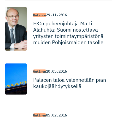
29.11.2016
Uutinen
EK:n puheenjohtaja Matti
Alahuhta: Suomi nostettava
yritysten toimintaym­pä­ristönä
muiden Pohjoismaiden tasolle
10.05.2016
Uutinen
Palacen taloa viilennetään pian
kaukojääh­dy­tyksellä
05.02.2016
Uutinen