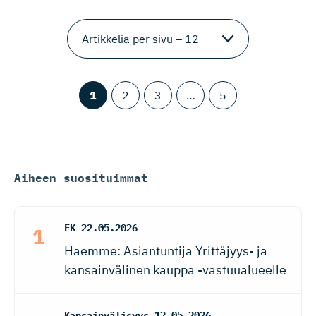
1
2
3
…
5
Aiheen suosituimmat
EK
22.05.2026
Haemme: Asiantuntija Yrittäjyys- ja
kansainvälinen kauppa -vastuualueelle
Kansainvälisyys
12.05.2026