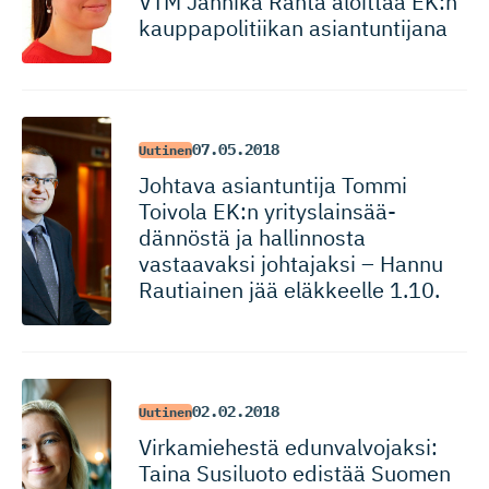
VTM Jannika Ranta aloittaa EK:n
kauppapoli­tiikan asiantuntijana
07.05.2018
Uutinen
Johtava asiantuntija Tommi
Toivola EK:n yrityslain­sää­
dännöstä ja hallinnosta
vastaavaksi johtajaksi – Hannu
Rautiainen jää eläkkeelle 1.10.
02.02.2018
Uutinen
Virkamiehestä edunvalvo­jaksi:
Taina Susiluoto edistää Suomen