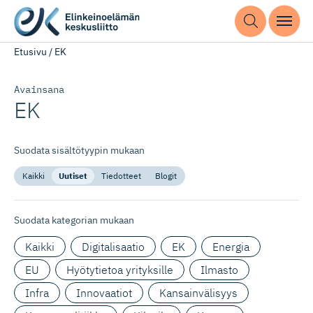
Etusivu
/
EK
Avainsana
EK
Suodata sisältötyypin mukaan
Kaikki
Uutiset
Tiedotteet
Blogit
Suodata kategorian mukaan
Kaikki
Digitalisaatio
EK
Energia
EU
Hyötytietoa yrityksille
Ilmasto
Infra
Innovaatiot
Kansainvälisyys