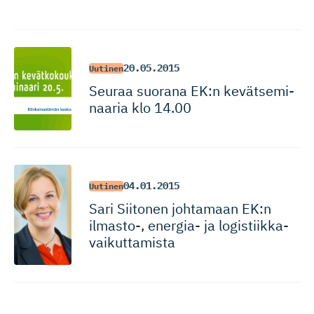
20.05.2015
Uutinen
Seuraa suorana EK:n kevätsemi­
naaria klo 14.00
04.01.2015
Uutinen
Sari Siitonen johtamaan EK:n
ilmasto-, energia- ja logistiik­ka­
vai­kut­tamista