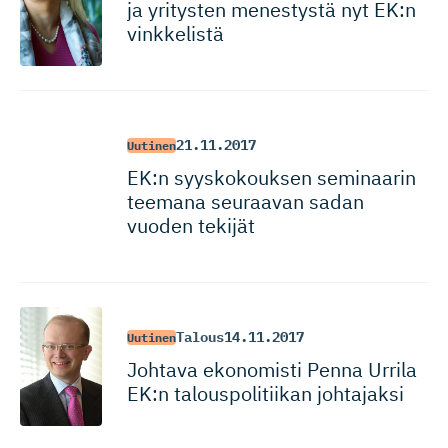
ja yritysten menestystä nyt EK:n
vinkkelistä
21.11.2017
Uutinen
EK:n syyskokouksen seminaarin
teemana seuraavan sadan
vuoden tekijät
Talous
14.11.2017
Uutinen
Johtava ekonomisti Penna Urrila
EK:n talouspoli­tiikan johtajaksi