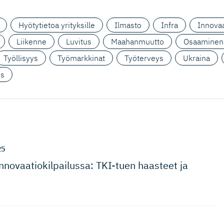
Hyötytietoa yrityksille
Ilmasto
Infra
Innovaa
Liikenne
Luvitus
Maahanmuutto
Osaaminen
Työllisyys
Työmarkkinat
Työterveys
Ukraina
us
25
novaatio­kil­pai­lussa: TKI-tuen haasteet ja