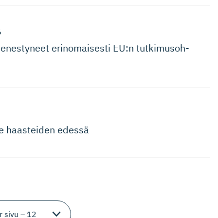
6
enestyneet erinomaisesti EU:n tutkimusoh­
me haasteiden edessä