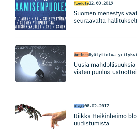
12.03.2019
Tiedote
Suomen menestys vaatii
seuraavalta hallituksel
Hyötytietoa yrityks
Uutinen
Uusia mahdollisuuksia s
visten puolustus­tuot­t
08.02.2017
Blogi
Riikka Heikinheimo blo
uudistumista