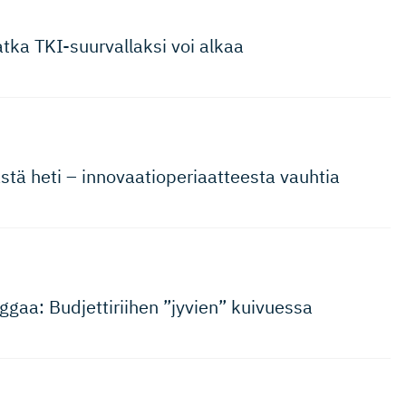
tka TKI-suurvallaksi voi alkaa
tä heti – innovaatio­pe­riaat­teesta vauhtia
ggaa: Budjettiriihen ”jyvien” kuivuessa