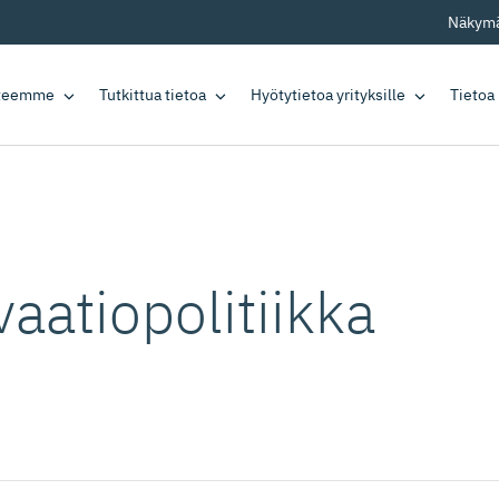
Näkymä
tteemme
Tutkittua tietoa
Hyötytietoa yrityksille
Tietoa
aatio­po­litiikka