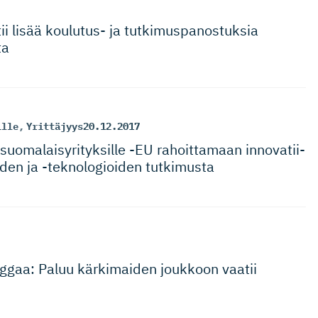
 lisää koulutus- ja tutkimuspa­nos­tuksia
ta
ille
,
Yrittäjyys
20.12.2017
uomalaisy­ri­tyksille -EU rahoittamaan innovatii­
eiden ja -teknologioiden tutkimusta
ggaa: Paluu kärkimaiden joukkoon vaatii