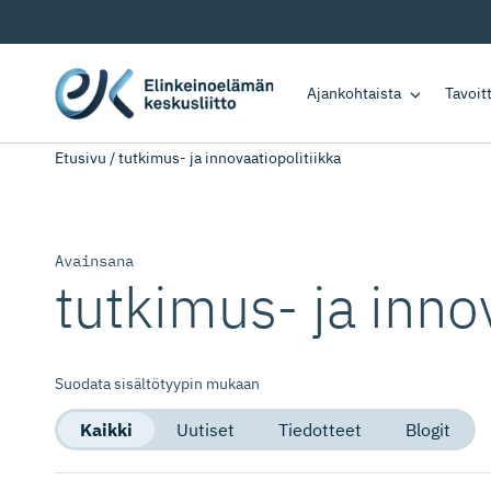
Ajankohtaista
Tavoi
Etusivu
/
tutkimus- ja innovaatiopolitiikka
Avainsana
tutkimus- ja innov
Suodata sisältötyypin mukaan
Kaikki
Uutiset
Tiedotteet
Blogit