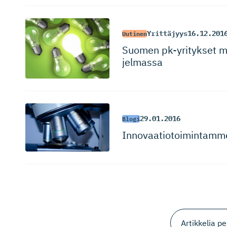
Yrittäjyys
16.12.201
Uutinen
Suomen pk-yritykset m
jelmassa
29.01.2016
Blogi
Innovaatio­toi­mintam