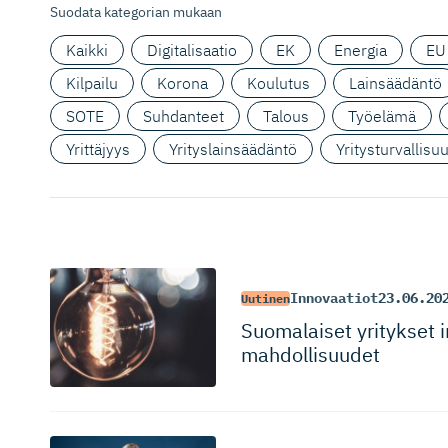
Suodata kategorian mukaan
Kaikki
Digitalisaatio
EK
Energia
EU
Kilpailu
Korona
Koulutus
Lainsäädäntö
SOTE
Suhdanteet
Talous
Työelämä
Yrittäjyys
Yrityslainsäädäntö
Yritysturvallisu
Innovaatiot
23.06.20
Uutinen
Suomalaiset yritykset in
mahdollisuudet