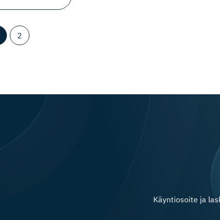
2
Käyntiosoite ja la