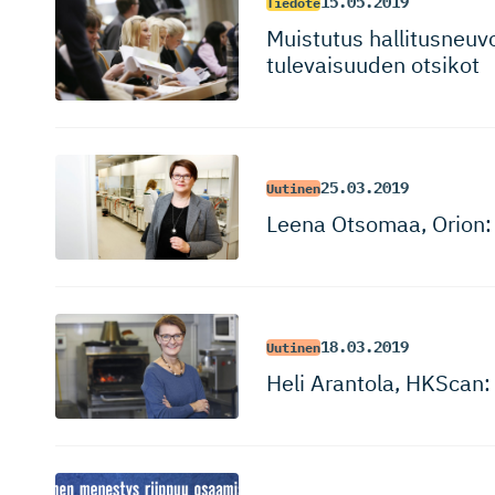
15.05.2019
Tiedote
Muistutus hallitusneu­vot
tulevaisuuden otsikot
25.03.2019
Uutinen
Leena Otsomaa, Orion: 
18.03.2019
Uutinen
Heli Arantola, HKScan: