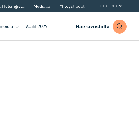
 Helsingistä
Medialle
Yhteystiedot
FI
EN
SV
Hae sivustolta
 meistä
Vaalit 2027