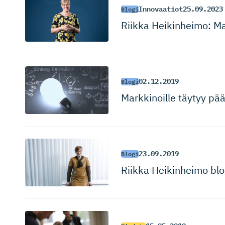
Innovaatiot
25.09.2023
Blogi
Riikka Heikinheimo: Ma
02.12.2019
Blogi
Markkinoille täytyy pääs
23.09.2019
Blogi
Riikka Heikinheimo blo