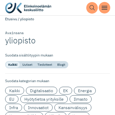
Etusivu
/
yliopisto
Avainsana
yliopisto
Suodata sisältötyypin mukaan
Kaikki
Uutiset
Tiedotteet
Blogit
Suodata kategorian mukaan
Kaikki
Digitalisaatio
EK
Energia
EU
Hyötytietoa yrityksille
Ilmasto
Infra
Innovaatiot
Kansainvälisyys