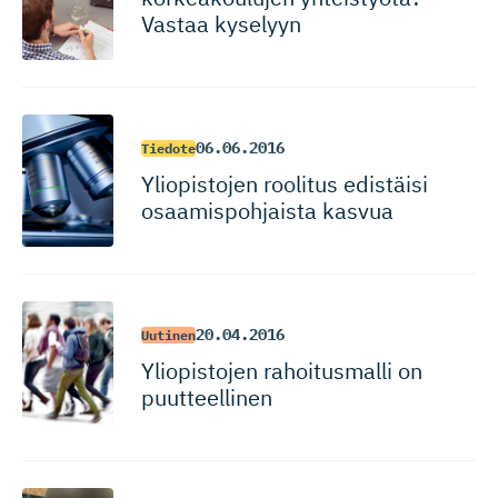
Vastaa kyselyyn
06.06.2016
Tiedote
Yliopistojen roolitus edistäisi
osaamispoh­jaista kasvua
20.04.2016
Uutinen
Yliopistojen rahoitusmalli on
puutteellinen