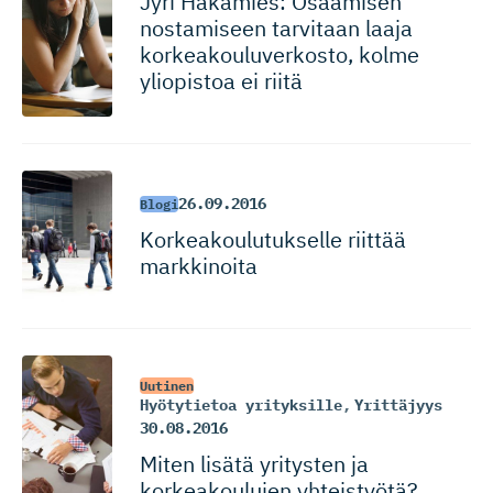
Jyri Häkämies: Osaamisen
nostamiseen tarvitaan laaja
korkeakou­lu­ver­kosto, kolme
yliopistoa ei riitä
26.09.2016
Blogi
Korkeakou­lu­tukselle riittää
markkinoita
Uutinen
Hyötytietoa yrityksille
,
Yrittäjyys
30.08.2016
Miten lisätä yritysten ja
korkeakoulujen yhteistyötä?