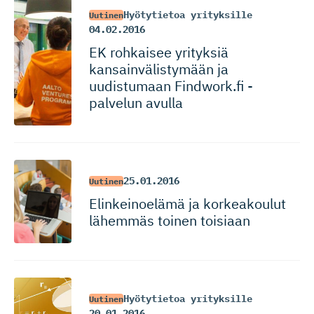
Hyötytietoa yrityksille
Uutinen
04.02.2016
EK rohkaisee yrityksiä
kansainvä­lis­tymään ja
uudistumaan Findwork.fi -
palvelun avulla
25.01.2016
Uutinen
Elinkeinoelämä ja korkeakoulut
lähemmäs toinen toisiaan
Hyötytietoa yrityksille
Uutinen
20.01.2016