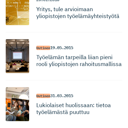
Yritys, tule arvioimaan
yliopistojen työelämäyh­teistyötä
19.05.2015
Uutinen
Työelämän tarpeilla liian pieni
rooli yliopistojen rahoitusmallissa
31.03.2015
Uutinen
Lukiolaiset huolissaan: tietoa
työelämästä puuttuu