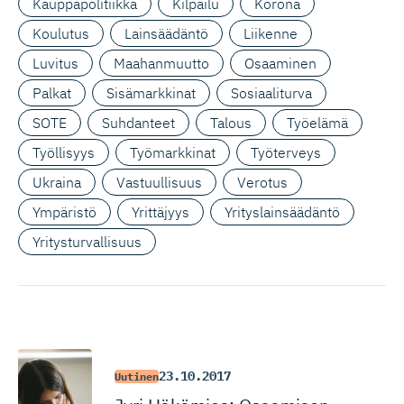
Kauppapolitiikka
Kilpailu
Korona
Koulutus
Lainsäädäntö
Liikenne
Luvitus
Maahanmuutto
Osaaminen
Palkat
Sisämarkkinat
Sosiaaliturva
SOTE
Suhdanteet
Talous
Työelämä
Työllisyys
Työmarkkinat
Työterveys
Ukraina
Vastuullisuus
Verotus
Ympäristö
Yrittäjyys
Yrityslainsäädäntö
Yritysturvallisuus
23.10.2017
Uutinen