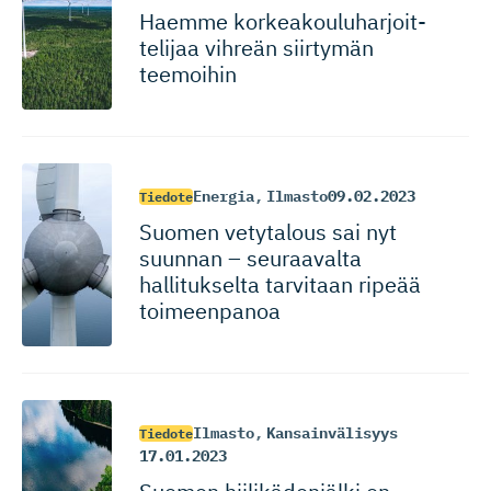
Haemme korkeakou­lu­har­joit­
telijaa vihreän siirtymän
teemoihin
Energia
,
Ilmasto
09.02.2023
Tiedote
Suomen vetytalous sai nyt
suunnan – seuraavalta
hallitukselta tarvitaan ripeää
toimeenpanoa
Ilmasto
,
Kansainvälisyys
Tiedote
17.01.2023