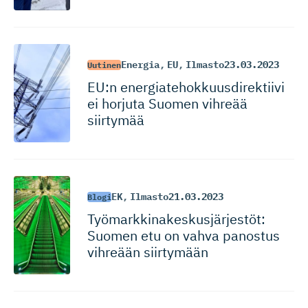
Energia
,
EU
,
Ilmasto
23.03.2023
Uutinen
EU:n energiate­hok­kuus­di­rektiivi
ei horjuta Suomen vihreää
siirtymää
EK
,
Ilmasto
21.03.2023
Blogi
Työmarkki­na­kes­kus­jär­jestöt:
Suomen etu on vahva panostus
vihreään siirtymään