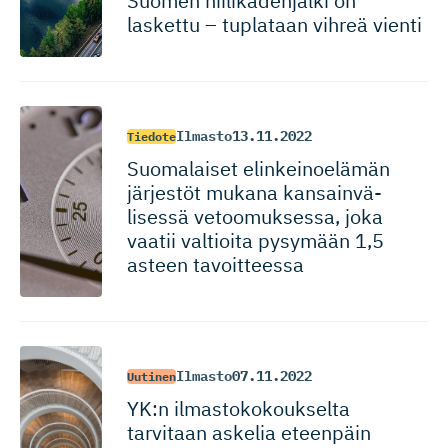
Suomen hiilikädenjälki on
laskettu – tuplataan vihreä vienti
Ilmasto
13.11.2022
Tiedote
Suomalaiset elinkeinoelämän
järjestöt mukana kansainvä­
lisessä vetoomuksessa, joka
vaatii valtioita pysymään 1,5
asteen tavoitteessa
Ilmasto
07.11.2022
Uutinen
YK:n ilmastoko­koukselta
tarvitaan askelia eteenpäin