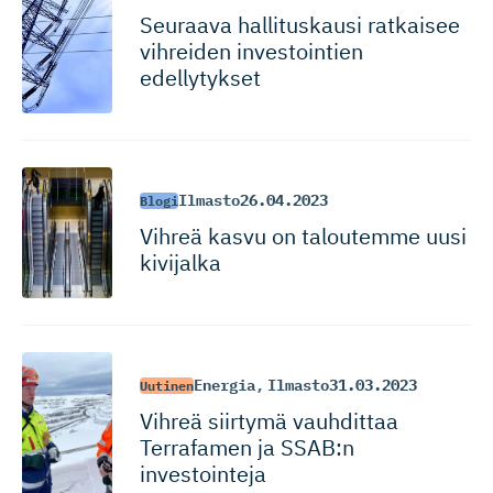
Seuraava hallituskausi ratkaisee
vihreiden investointien
edellytykset
Ilmasto
26.04.2023
Blogi
Vihreä kasvu on taloutemme uusi
kivijalka
Energia
,
Ilmasto
31.03.2023
Uutinen
Vihreä siirtymä vauhdittaa
Terrafamen ja SSAB:n
investointeja