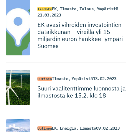
EK
,
Ilmasto
,
Talous
,
Ympäristö
Tiedote
21.03.2023
EK avasi vihreiden investointien
dataikkunan – vireillä yli 15
miljardin euron hankkeet ympäri
Suomea
Ilmasto
,
Ympäristö
13.02.2023
Uutinen
Suuri vaalitenttimme luonnosta ja
ilmastosta ke 15.2. klo 18
EK
,
Energia
,
Ilmasto
09.02.2023
Uutinen