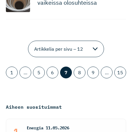
vaikeissa olosuhteissa
1
…
5
6
7
8
9
…
15
Aiheen suosituimmat
Energia
11.05.2026