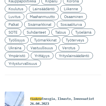
Kauppapolitiikka
Kilpailu
Korona
Koulutus
Lainsäädäntö
Liikenne
Luvitus
Maahanmuutto
Osaaminen
Palkat
Sisämarkkinat
Sosiaaliturva
SOTE
Suhdanteet
Talous
Työelämä
Työllisyys
Työmarkkinat
Työterveys
Ukraina
Vastuullisuus
Verotus
Ympäristö
Yrittäjyys
Yrityslainsäädäntö
Yritysturvallisuus
Energia
,
Ilmasto
,
Innovaatiot
Tiedote
26.04.2023