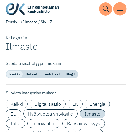
Etusivu
/
Ilmasto
/
Sivu 7
Kategoria
Ilmasto
Suodata sisältötyypin mukaan
Kaikki
Uutiset
Tiedotteet
Blogit
Suodata kategorian mukaan
Kaikki
Digitalisaatio
EK
Energia
EU
Hyötytietoa yrityksille
Ilmasto
Infra
Innovaatiot
Kansainvälisyys