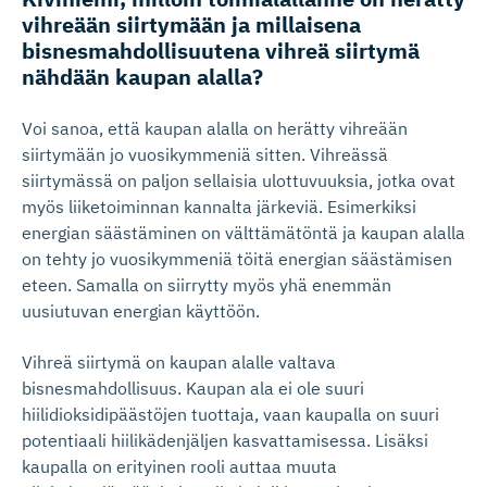
vihreään siirtymään ja millaisena
bisnesmah­dol­li­suutena vihreä siirtymä
nähdään kaupan alalla?
Voi sanoa, että kaupan alalla on herätty vihreään
siirtymään jo vuosikymmeniä sitten. Vihreässä
siirtymässä on paljon sellaisia ulottuvuuksia, jotka ovat
myös liiketoiminnan kannalta järkeviä. Esimerkiksi
energian säästäminen on välttämätöntä ja kaupan alalla
on tehty jo vuosikymmeniä töitä energian säästämisen
eteen. Samalla on siirrytty myös yhä enemmän
uusiutuvan energian käyttöön.
Vihreä siirtymä on kaupan alalle valtava
bisnesmahdollisuus. Kaupan ala ei ole suuri
hiilidioksidipäästöjen tuottaja, vaan kaupalla on suuri
potentiaali hiilikädenjäljen kasvattamisessa. Lisäksi
kaupalla on erityinen rooli auttaa muuta