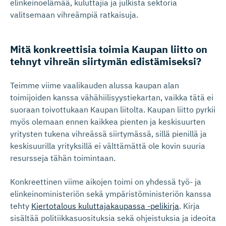
elinkeinoelämää, kuluttajia ja julkista sektoria
valitsemaan vihreämpiä ratkaisuja.
Mitä konkreettisia toimia Kaupan liitto on
tehnyt vihreän siirtymän edistämiseksi?
Teimme viime vaalikauden alussa kaupan alan
toimijoiden kanssa vähähiilisyystiekartan, vaikka tätä ei
suoraan toivottukaan Kaupan liitolta. Kaupan liitto pyrkii
myös olemaan ennen kaikkea pienten ja keskisuurten
yritysten tukena vihreässä siirtymässä, sillä pienillä ja
keskisuurilla yrityksillä ei välttämättä ole kovin suuria
resursseja tähän toimintaan.
Konkreettinen viime aikojen toimi on yhdessä työ- ja
elinkeinoministeriön sekä ympäristöministeriön kanssa
tehty
Kiertotalous kuluttajakaupassa -pelikirja
. Kirja
sisältää politiikkasuosituksia sekä ohjeistuksia ja ideoita