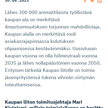
30.08.2023
Lähes 300 000 ammattilaista työllistävä
kaupan ala on merkittävä
ilmastonmuutoksen torjunnan mahdollistaja.
Kaupan alalla on merkittävä rooli
asiakasrajapinnassa kulutuksen
ohjaamisessa kestävämmäksi. Uusiutuvan
kaupan visiona on olla hiilineutraali vuonna
2035 ja lähes nollapäästöinen vuonna 2050.
Erityisen tärkeää Kaupan liitolle on toimia
jäsenyritystensä tukena vihreän siirtymän
toteuttamisessa.
Kaupan liiton toimitusjohtaja
Mari
Kiviniemi
, milloin toimialallanne on herätty