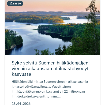
Ilmasto
Syke selvitti Suomen hiilikäden­jäljen:
viennin aikaansaamat ilmastohyödyt
kasvussa
Hiilikädenjälki mittaa Suomen viennin aikaansaamia
ilmastohyötyjä maailmalla. Vuosittainen
hiilikädenjälkemme on kasvanut yli 22 miljoonaan
hiilidioksidiekvivalenttitonniin....
13.04.2026