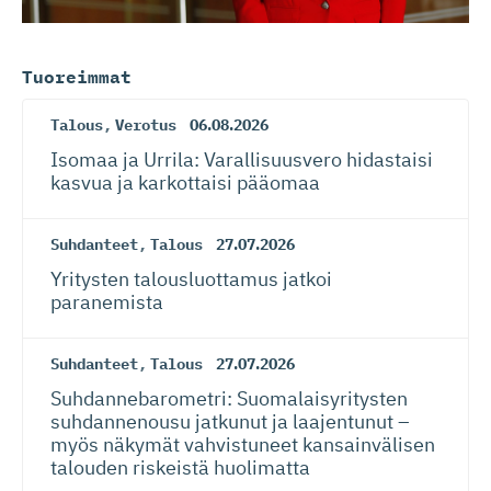
Tuoreimmat
Talous
,
Verotus
06.08.2026
Isomaa ja Urrila: Varallisuusvero hidastaisi
kasvua ja karkottaisi pääomaa
Suhdanteet
,
Talous
27.07.2026
Yritysten talousluottamus jatkoi
paranemista
Suhdanteet
,
Talous
27.07.2026
Suhdanneba­ro­metri: Suomalaisy­ri­tysten
suhdannenousu jatkunut ja laajentunut –
myös näkymät vahvistuneet kansainvälisen
talouden riskeistä huolimatta