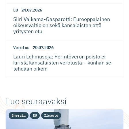
EU
24.07.2026
Siiri Valkama-Gas­pa­rotti: Eurooppalainen
oikeusvaltio on sekä kansalaisten että
yritysten etu
Verotus
20.07.2026
Lauri Lehmusoja: Perintöveron poisto ei
kiristä kansalaisten verotusta – kunhan se
tehdään oikein
Lue seuraavaksi
Energia
EU
Ilmasto