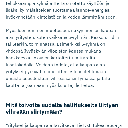
tehokkaampia kylmälaitteita on otettu käyttöön ja
lisäksi kylmälaitteiden tuottamaa lauhde-energiaa
hyödynnetään kiinteistöjen ja veden lämmittämiseen.
Myös luonnon monimuotoisuus näkyy monien kaupan
alan yritysten, kuten vaikkapa S-ryhmän, Keskon, Lidlin
tai Starkin, toiminnassa. Esimerkiksi S-ryhmä on
yhdessä Jyväskylän yliopiston kanssa mukana
hankkeessa, jossa on kartoitettu mittareita
luontokadolle. Voidaan todeta, että kaupan alan
yritykset pyrkivät moniulotteisesti huolehtimaan
omasta osuudestaan vihreässä siirtymässä ja tätä
kautta tarjoamaan myös kuluttajille tietoa.
Mitä toivotte uudelta hallitukselta liittyen
vihreään siirtymään?
Yritykset ja kaupan ala tarvitsevat tietysti tukea, apua ja