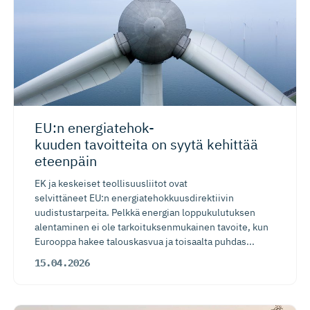
EU:n energiate­hok­
kuuden tavoitteita on syytä kehittää
eteenpäin
EK ja keskeiset teollisuusliitot ovat
selvittäneet EU:n energiatehokkuusdirektiivin
uudistustarpeita. Pelkkä energian loppukulutuksen
alentaminen ei ole tarkoituksenmukainen tavoite, kun
Eurooppa hakee talouskasvua ja toisaalta puhdas...
15.04.2026