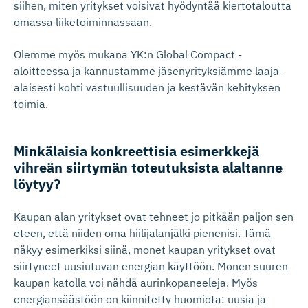
siihen, miten yritykset voisivat hyödyntää kiertotaloutta
omassa liiketoiminnassaan.
Olemme myös mukana YK:n Global Compact -
aloitteessa ja kannustamme jäsenyrityksiämme laaja-
alaisesti kohti vastuullisuuden ja kestävän kehityksen
toimia.
Minkälaisia konkreettisia esimerkkejä
vihreän siirtymän toteutuksista alaltanne
löytyy?
Kaupan alan yritykset ovat tehneet jo pitkään paljon sen
eteen, että niiden oma hiilijalanjälki pienenisi. Tämä
näkyy esimerkiksi siinä, monet kaupan yritykset ovat
siirtyneet uusiutuvan energian käyttöön. Monen suuren
kaupan katolla voi nähdä aurinkopaneeleja. Myös
energiansäästöön on kiinnitetty huomiota: uusia ja