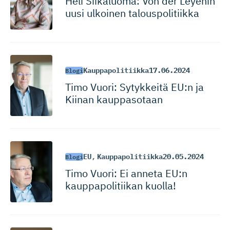
Heli Siikaluoma: Von der Leyenin
uusi ulkoinen talouspolitiikka
Kauppapolitiikka
17.06.2024
Blogi
Timo Vuori: Sytykkeitä EU:n ja
Kiinan kauppasotaan
EU
,
Kauppapolitiikka
20.05.2024
Blogi
Timo Vuori: Ei anneta EU:n
kauppapoli­tiikan kuolla!