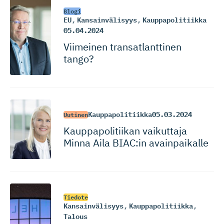
Blogi
EU
,
Kansainvälisyys
,
Kauppapolitiikka
05.04.2024
Viimeinen transatlanttinen
tango?
Kauppapolitiikka
05.03.2024
Uutinen
Kauppapoli­tiikan vaikuttaja
Minna Aila BIAC:in avainpaikalle
Tiedote
Kansainvälisyys
,
Kauppapolitiikka
,
Talous