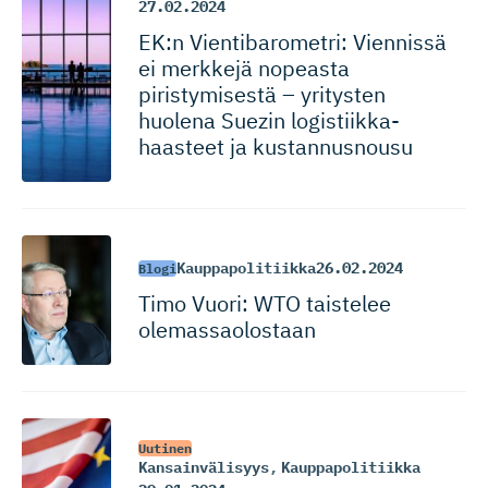
27.02.2024
EK:n Vientibaro­metri: Viennissä
ei merkkejä nopeasta
piristymisestä – yritysten
huolena Suezin logistiik­ka­
haasteet ja kustannusnousu
Kauppapolitiikka
26.02.2024
Blogi
Timo Vuori: WTO taistelee
olemassao­lostaan
Uutinen
Kansainvälisyys
,
Kauppapolitiikka