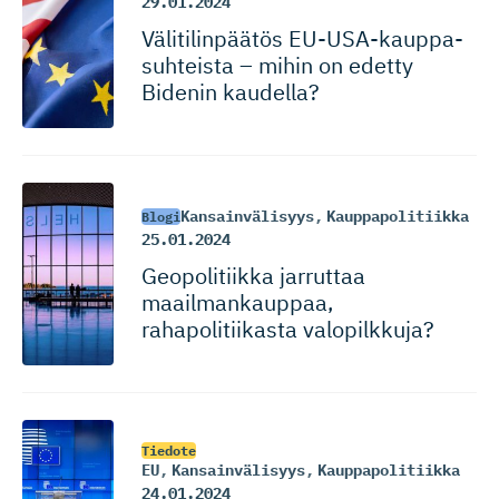
29.01.2024
Välitilin­päätös EU-USA-kaup­pa­
suh­teista – mihin on edetty
Bidenin kaudella?
Kansainvälisyys
,
Kauppapolitiikka
Blogi
25.01.2024
Geopolitiikka jarruttaa
maailmankauppaa,
rahapolitiikasta valopilkkuja?
Tiedote
EU
,
Kansainvälisyys
,
Kauppapolitiikka
24.01.2024