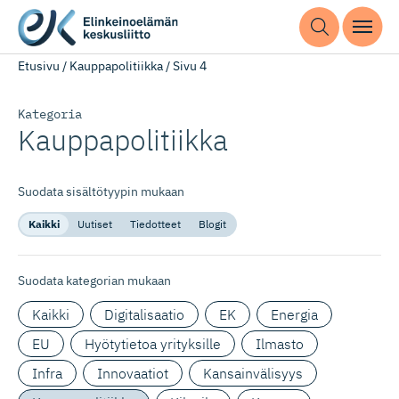
Etusivu
/
Kauppapolitiikka
/
Sivu 4
Kategoria
Kauppapolitiikka
Suodata sisältötyypin mukaan
Kaikki
Uutiset
Tiedotteet
Blogit
Suodata kategorian mukaan
Kaikki
Digitalisaatio
EK
Energia
EU
Hyötytietoa yrityksille
Ilmasto
Infra
Innovaatiot
Kansainvälisyys