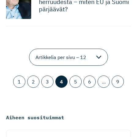
herruudesta – miten EU ja Suomi
pärjäävät?
1
2
3
4
5
6
…
9
Aiheen suosituimmat