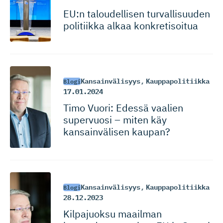
EU:n taloudellisen turvallisuuden
politiikka alkaa konkretisoitua
Kansainvälisyys
,
Kauppapolitiikka
Blogi
17.01.2024
Timo Vuori: Edessä vaalien
supervuosi – miten käy
kansainvälisen kaupan?
Kansainvälisyys
,
Kauppapolitiikka
Blogi
28.12.2023
Kilpajuoksu maailman