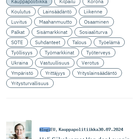
Kauppapolitiikka
Kilpailu
Korona
Koulutus
Lainsäädäntö
Liikenne
Luvitus
Maahanmuutto
Osaaminen
Palkat
Sisämarkkinat
Sosiaaliturva
SOTE
Suhdanteet
Talous
Työelämä
Työllisyys
Työmarkkinat
Työterveys
Ukraina
Vastuullisuus
Verotus
Ympäristö
Yrittäjyys
Yrityslainsäädäntö
Yritysturvallisuus
EU
,
Kauppapolitiikka
30.07.2024
Blogi