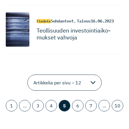
Suhdanteet
,
Talous
16.06.2023
Tiedote
Teollisuuden investoin­tiai­ko­
mukset vahvoja
1
…
3
4
5
6
7
…
10