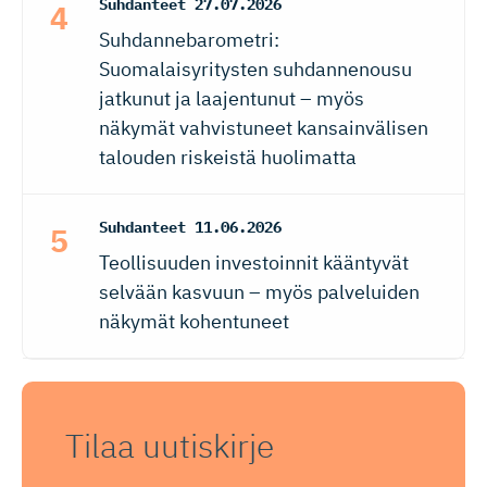
Suhdanteet
27.07.2026
Suhdannebarometri:
Suomalaisyritysten suhdannenousu
jatkunut ja laajentunut – myös
näkymät vahvistuneet kansainvälisen
talouden riskeistä huolimatta
Suhdanteet
11.06.2026
Teollisuuden investoinnit kääntyvät
selvään kasvuun – myös palveluiden
näkymät kohentuneet
Tilaa uutiskirje