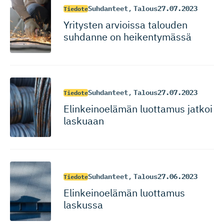
Suhdanteet
,
Talous
27.07.2023
Tiedote
Yritysten arvioissa talouden
suhdanne on heikentymässä
Suhdanteet
,
Talous
27.07.2023
Tiedote
Elinkeinoelämän luottamus jatkoi
laskuaan
Suhdanteet
,
Talous
27.06.2023
Tiedote
Elinkeinoelämän luottamus
laskussa