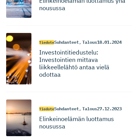
Elinkeinoelämän luottamus yhä
nousussa
Suhdanteet
,
Talous
18.01.2024
Tiedote
Investoin­ti­tie­dustelu:
Investointien mittava
liikkeellelähtö antaa vielä
odottaa
Suhdanteet
,
Talous
27.12.2023
Tiedote
Elinkeinoelämän luottamus
nousussa