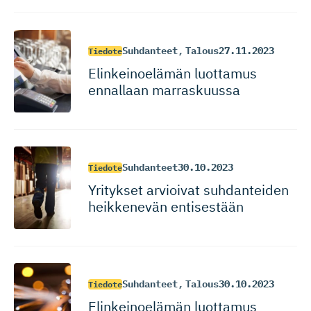
Suhdanteet
,
Talous
27.11.2023
Tiedote
Elinkeinoelämän luottamus
ennallaan marraskuussa
Suhdanteet
30.10.2023
Tiedote
Yritykset arvioivat suhdanteiden
heikkenevän entisestään
Suhdanteet
,
Talous
30.10.2023
Tiedote
Elinkeinoelämän luottamus