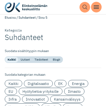
Etusivu
/
Suhdanteet
/
Sivu 5
Kategoria
Suhdanteet
Suodata sisältötyypin mukaan
Kaikki
Uutiset
Tiedotteet
Blogit
Suodata kategorian mukaan
Kaikki
Digitalisaatio
EK
Energia
EU
Hyötytietoa yrityksille
Ilmasto
Infra
Innovaatiot
Kansainvälisyys