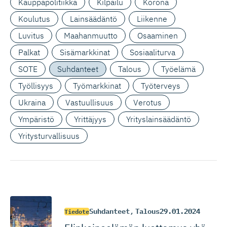
Kauppapolitiikka
Kilpailu
Korona
Koulutus
Lainsäädäntö
Liikenne
Luvitus
Maahanmuutto
Osaaminen
Palkat
Sisämarkkinat
Sosiaaliturva
SOTE
Suhdanteet
Talous
Työelämä
Työllisyys
Työmarkkinat
Työterveys
Ukraina
Vastuullisuus
Verotus
Ympäristö
Yrittäjyys
Yrityslainsäädäntö
Yritysturvallisuus
Suhdanteet
,
Talous
29.01.2024
Tiedote