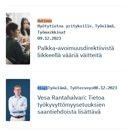
Uutinen
Hyötytietoa yrityksille
,
Työelämä
,
Työmarkkinat
09.12.2023
Palkka-avoi­muus­di­rek­tiivistä
liikkeellä vääriä väitteitä
Työelämä
,
Työterveys
08.12.2023
Blogi
Vesa Rantahalvari: Tietoa
työkyvyttö­myy­se­tuuksien
saantiehdoista lisättävä