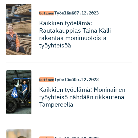
Työelämä
07.12.2023
Uutinen
Kaikkien työelämä:
Rautakauppias Taina Källi
rakentaa monimuotoista
työyhteisöä
Työelämä
05.12.2023
Uutinen
Kaikkien työelämä: Moninainen
työyhteisö nähdään rikkautena
Tampereella