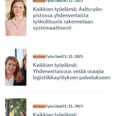
Työelämä
30.11.2023
Uutinen
Kaikkien työelämä: Aalto-ylio­
pistossa yhdenvertaista
työkulttuuria rakennetaan
systemaat­tisesti
Työelämä
23.11.2023
Uutinen
Kaikkien työelämä:
Yhdenvertaisuus vetää osaajia
logistiik­kay­ri­tyksen palvelukseen
Työelämä
21.11.2023
Uutinen
Kaikkien työelämä: