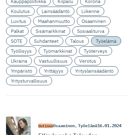
Kauppapolitiikka
Kilpailu
Korona
Koulutus
Lainsäädäntö
Liikenne
Luvitus
Maahanmuutto
Osaaminen
Palkat
Sisämarkkinat
Sosiaaliturva
SOTE
Suhdanteet
Talous
Työelämä
Työllisyys
Työmarkkinat
Työterveys
Ukraina
Vastuullisuus
Verotus
Ympäristö
Yrittäjyys
Yrityslainsäädäntö
Yritysturvallisuus
Osaaminen
,
Työelämä
16.01.2024
Uutinen