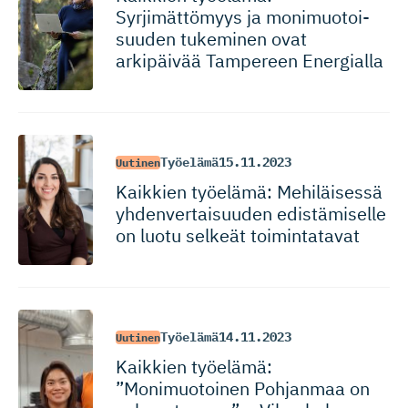
Syrjimättömyys ja monimuotoi­
suuden tukeminen ovat
arkipäivää Tampereen Energialla
Työelämä
15.11.2023
Uutinen
Kaikkien työelämä: Mehiläisessä
yhdenvertai­suuden edistämiselle
on luotu selkeät toimintatavat
Työelämä
14.11.2023
Uutinen
Kaikkien työelämä:
”Monimuotoinen Pohjanmaa on