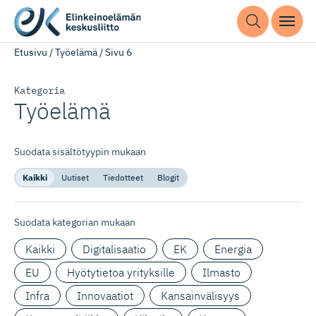
Etusivu
/
Työelämä
/
Sivu 6
Kategoria
Työelämä
Suodata sisältötyypin mukaan
Kaikki
Uutiset
Tiedotteet
Blogit
Suodata kategorian mukaan
Kaikki
Digitalisaatio
EK
Energia
EU
Hyötytietoa yrityksille
Ilmasto
Infra
Innovaatiot
Kansainvälisyys