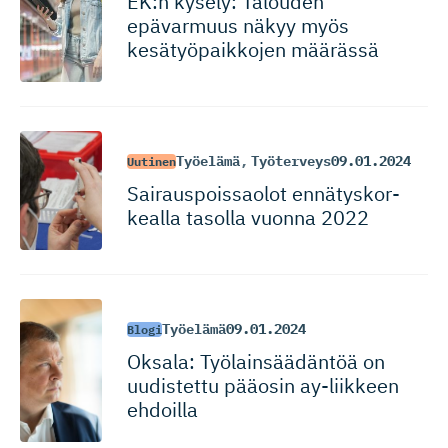
EK:n kysely: Talouden
epävarmuus näkyy myös
kesätyöpaikkojen määrässä
Työelämä
,
Työterveys
09.01.2024
Uutinen
Sairauspois­saolot ennätyskor­
kealla tasolla vuonna 2022
Työelämä
09.01.2024
Blogi
Oksala: Työlainsää­däntöä on
uudistettu pääosin ay-liikkeen
ehdoilla