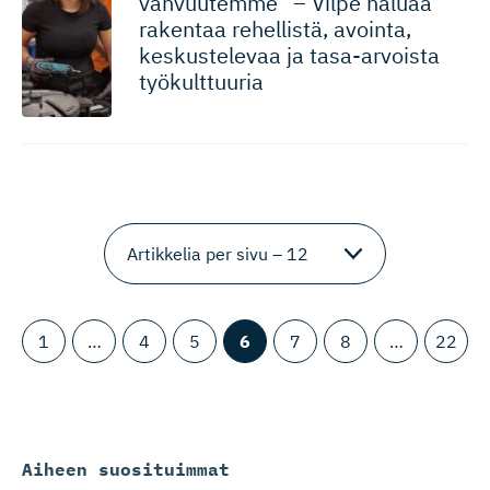
vahvuutemme” – Vilpe haluaa
rakentaa rehellistä, avointa,
keskustelevaa ja tasa-arvoista
työkulttuuria
1
…
4
5
6
7
8
…
22
Aiheen suosituimmat