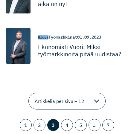
aika on nyt
Työmarkkinat
01.09.2023
Blogi
Ekonomisti Vuori: Miksi
työmarkkinoita pitää uudistaa?
1
2
3
4
5
…
7