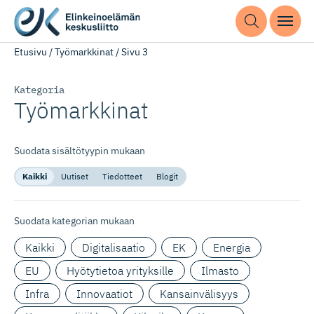
Etusivu
/
Työmarkkinat
/
Sivu 3
Kategoria
Työmarkkinat
Suodata sisältötyypin mukaan
Kaikki
Uutiset
Tiedotteet
Blogit
Suodata kategorian mukaan
Kaikki
Digitalisaatio
EK
Energia
EU
Hyötytietoa yrityksille
Ilmasto
Infra
Innovaatiot
Kansainvälisyys