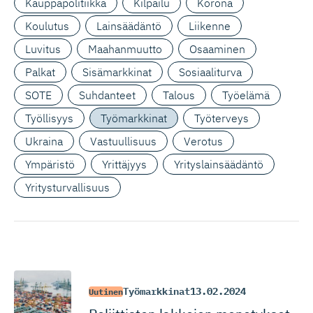
Kauppapolitiikka
Kilpailu
Korona
Koulutus
Lainsäädäntö
Liikenne
Luvitus
Maahanmuutto
Osaaminen
Palkat
Sisämarkkinat
Sosiaaliturva
SOTE
Suhdanteet
Talous
Työelämä
Työllisyys
Työmarkkinat
Työterveys
Ukraina
Vastuullisuus
Verotus
Ympäristö
Yrittäjyys
Yrityslainsäädäntö
Yritysturvallisuus
Työmarkkinat
13.02.2024
Uutinen