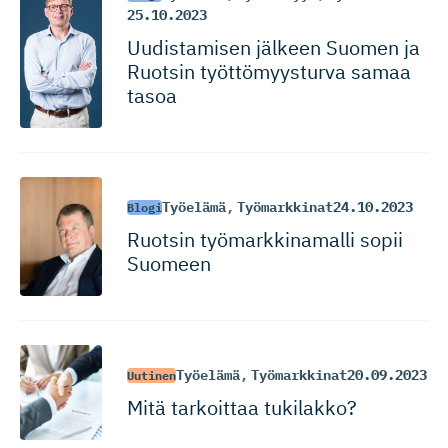
25.10.2023
Uudistamisen jälkeen Suomen ja
Ruotsin työttömyysturva samaa
tasoa
Työelämä
,
Työmarkkinat
24.10.2023
Blogi
Ruotsin työmarkki­namalli sopii
Suomeen
Työelämä
,
Työmarkkinat
20.09.2023
Uutinen
Mitä tarkoittaa tukilakko?