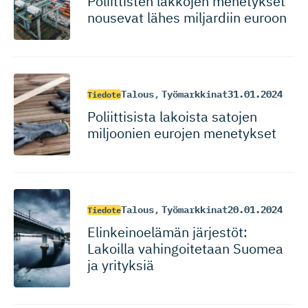
Poliittisten lakkojen menetykset
nousevat lähes miljardiin euroon
Talous
,
Työmarkkinat
31.01.2024
Tiedote
Poliittisista lakoista satojen
miljoonien eurojen menetykset
Talous
,
Työmarkkinat
20.01.2024
Tiedote
Elinkeinoelämän järjestöt:
Lakoilla vahingoitetaan Suomea
ja yrityksiä