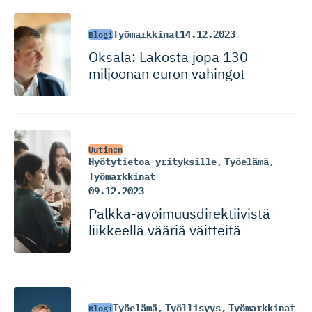
Työmarkkinat
14.12.2023
Blogi
Oksala: Lakosta jopa 130
miljoonan euron vahingot
Uutinen
Hyötytietoa yrityksille
,
Työelämä
,
Työmarkkinat
09.12.2023
Palkka-avoi­muus­di­rek­tiivistä
liikkeellä vääriä väitteitä
Työelämä
,
Työllisyys
,
Työmarkkinat
Blogi