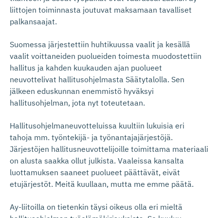
liittojen toiminnasta joutuvat maksamaan tavalliset
palkansaajat.
Suomessa järjestettiin huhtikuussa vaalit ja kesällä
vaalit voittaneiden puolueiden toimesta muodostettiin
hallitus ja kahden kuukauden ajan puolueet
neuvottelivat hallitusohjelmasta Säätytalolla. Sen
jälkeen eduskunnan enemmistö hyväksyi
hallitusohjelman, jota nyt toteutetaan.
Hallitusohjelmaneuvotteluissa kuultiin lukuisia eri
tahoja mm. työntekijä- ja työnantajajärjestöjä.
Järjestöjen hallitusneuvottelijoille toimittama materiaali
on alusta saakka ollut julkista. Vaaleissa kansalta
luottamuksen saaneet puolueet päättävät, eivät
etujärjestöt. Meitä kuullaan, mutta me emme päätä.
Ay-liitoilla on tietenkin täysi oikeus olla eri mieltä