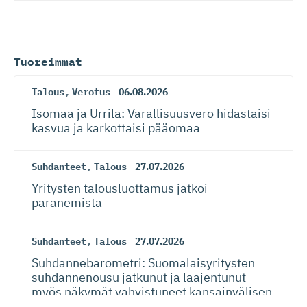
Tuoreimmat
Talous
,
Verotus
06.08.2026
Isomaa ja Urrila: Varallisuusvero hidastaisi
kasvua ja karkottaisi pääomaa
Suhdanteet
,
Talous
27.07.2026
Yritysten talousluottamus jatkoi
paranemista
Suhdanteet
,
Talous
27.07.2026
Suhdanneba­ro­metri: Suomalaisy­ri­tysten
suhdannenousu jatkunut ja laajentunut –
myös näkymät vahvistuneet kansainvälisen
talouden riskeistä huolimatta