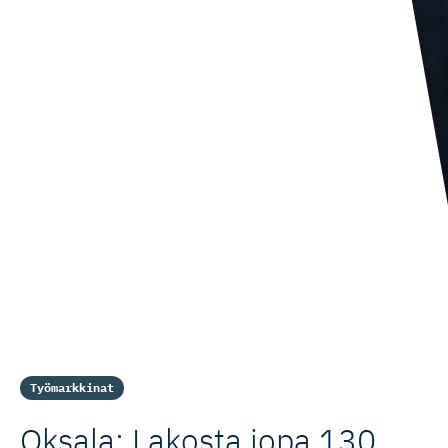
Työmarkkinat
Oksala: Lakosta jopa 130