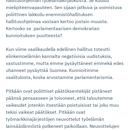
hallitusohjelman työelämäkirjauksista. Se kuuluu
mielipiteenvapauteen. Sen sijaan jatkuva ja voimistuva
poliittinen lakkoilu enemmistöhallituksen
hallitusohjelmaa vastaan kertoo jostain muusta.
Kertooko se parlamentaarisen demokratian
kunnioituksen puutteesta?
Kun viime vaalikaudella edellinen hallitus toteutti
elinkeinoelämän kannalta negatiivisia uudistuksia,
vastustimme, mutta emme pysäyttäneet emmekä edes
uhanneet pysäyttää Suomea. Kunnioitimme
vaalitulosta, koska arvostamme parlamentarismia.
Pitkään ovat poliittiset päätöksentekijät pistäneet
päänsä pensaaseen ja toivoneet, että taloutemme
vaikeudet jotenkin itsestään poistuisivat tai joku muu
tekisi vaikeat päätökset. Pitkään ovat
työmarkkinajärjestöjen neuvottelut työelämän
lainsäädännöstä polkeneet paikoillaan. Neuvottelujen