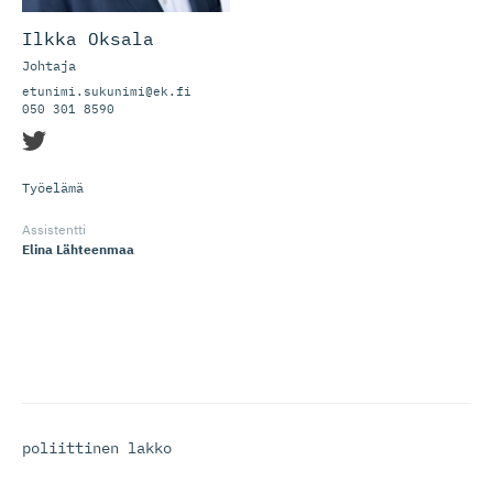
Ilkka Oksala
Johtaja
etunimi.sukunimi@ek.fi
050 301 8590
Työelämä
Assistentti
Elina Lähteenmaa
poliittinen lakko