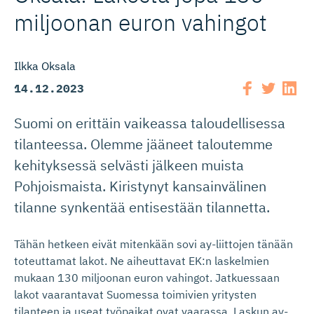
miljoonan euron vahingot
Ilkka Oksala
14.12.2023
Suomi on erittäin vaikeassa taloudellisessa
tilanteessa. Olemme jääneet taloutemme
kehityksessä selvästi jälkeen muista
Pohjoismaista. Kiristynyt kansainvälinen
tilanne synkentää entisestään tilannetta.
Tähän hetkeen eivät mitenkään sovi ay-liittojen tänään
toteuttamat lakot. Ne aiheuttavat EK:n laskelmien
mukaan 130 miljoonan euron vahingot. Jatkuessaan
lakot vaarantavat Suomessa toimivien yritysten
tilanteen ja useat työpaikat ovat vaarassa. Laskun ay-