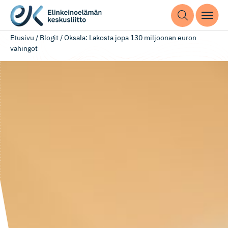
Etusivu
/
Blogit
/
Oksala: Lakosta jopa 130 miljoonan euron
vahingot