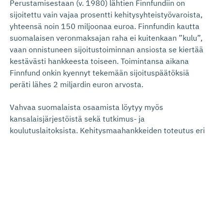
Perustamisestaan (v. 1980) lähtien Finnfundiin on
sijoitettu vain vajaa prosentti kehitysyhteistyövaroista,
yhteensä noin 150 miljoonaa euroa. Finnfundin kautta
suomalaisen veronmaksajan raha ei kuitenkaan ”kulu”,
vaan onnistuneen sijoitustoiminnan ansiosta se kiertää
kestävästi hankkeesta toiseen. Toimintansa aikana
Finnfund onkin kyennyt tekemään sijoituspäätöksiä
peräti lähes 2 miljardin euron arvosta.
Vahvaa suomalaista osaamista löytyy myös
kansalaisjärjestöistä sekä tutkimus- ja
koulutuslaitoksista. Kehitysmaahankkeiden toteutus eri
osapuolten yhteistyönä on maailmalla yleistyvä
tulevaisuuden toimintatapa. Parhaimmillaan hallituksen
lisäpanostus yritysten kehitysmaahankkeisiin vahvistaa
näitä yhteistyömahdollisuuksia.
Kirjoitus on julkaistu Helsingin Sanomissa 26.8.2015.