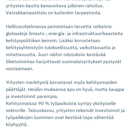
yritysten kautta kanavoitava julkinen rahoitus.
Vastakkainasettelu on kuitenkin tarpeetonta.
Hallitusohjelmassa painotetaan tarvetta ratkaista
globaaleja ilmasto-, energia- ja infrastruktuurihaasteita
kehityspolitiikan keinoin. Lisäksi korostetaan
kehitysyhteistyön tuloksellisuutta, vaikuttavuutta ja
mitattavuutta. Juuri näihin odotuksiin kestävää
liiketoimintaa harjoittavat suomalaisyritykset pystyvät
vastaamaan.
Yritysten merkitystä korostavat myös kehitysmaiden
päättäjät. Heidän mukaansa apu on hyvä, mutta kauppa
ja investoinnit parempia.
Kehitysmaissa 90 % työpaikoista syntyy yksityiselle
sektorille. Talouskasvu, yritysten tekemät investoinnit ja
työpaikkojen luominen ovat kestävä tapa vähentää
köyhyyttä.