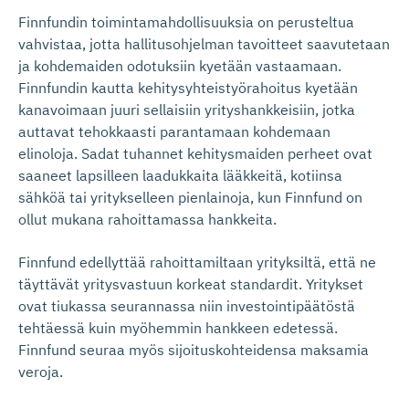
Finnfundin toimintamahdollisuuksia on perusteltua
vahvistaa, jotta hallitusohjelman tavoitteet saavutetaan
ja kohdemaiden odotuksiin kyetään vastaamaan.
Finnfundin kautta kehitysyhteistyörahoitus kyetään
kanavoimaan juuri sellaisiin yrityshankkeisiin, jotka
auttavat tehokkaasti parantamaan kohdemaan
elinoloja. Sadat tuhannet kehitysmaiden perheet ovat
saaneet lapsilleen laadukkaita lääkkeitä, kotiinsa
sähköä tai yritykselleen pienlainoja, kun Finnfund on
ollut mukana rahoittamassa hankkeita.
Finnfund edellyttää rahoittamiltaan yrityksiltä, että ne
täyttävät yritysvastuun korkeat standardit. Yritykset
ovat tiukassa seurannassa niin investointipäätöstä
tehtäessä kuin myöhemmin hankkeen edetessä.
Finnfund seuraa myös sijoituskohteidensa maksamia
veroja.