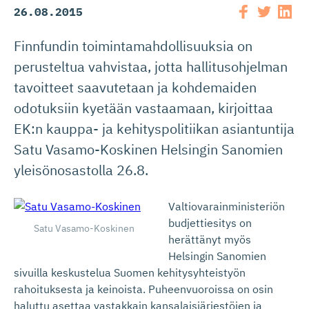
26.08.2015
Finnfundin toimintamahdollisuuksia on
perusteltua vahvistaa, jotta hallitusohjelman
tavoitteet saavutetaan ja kohdemaiden
odotuksiin kyetään vastaamaan, kirjoittaa
EK:n kauppa- ja kehityspolitiikan asiantuntija
Satu Vasamo-Koskinen Helsingin Sanomien
yleisönosastolla 26.8.
Valtiovarainministeriön
budjettiesitys on
Satu Vasamo-Koskinen
herättänyt myös
Helsingin Sanomien
sivuilla keskustelua Suomen kehitysyhteistyön
rahoituksesta ja keinoista. Puheenvuoroissa on osin
haluttu asettaa vastakkain kansalaisjärjestöjen ja