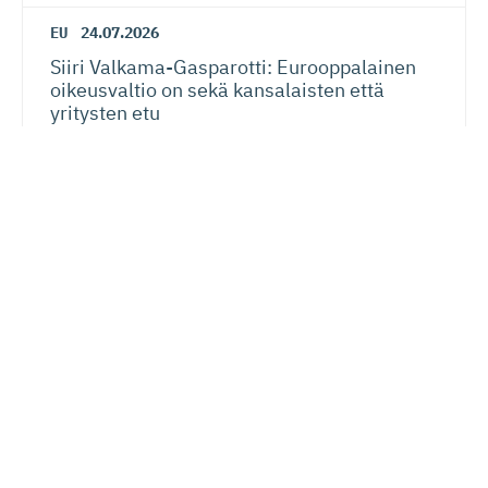
EU
24.07.2026
Siiri Valkama-Gas­pa­rotti: Eurooppalainen
oikeusvaltio on sekä kansalaisten että
yritysten etu
Verotus
20.07.2026
Lauri Lehmusoja: Perintöveron poisto ei
kiristä kansalaisten verotusta – kunhan se
tehdään oikein
Lue seuraavaksi
Kansainvälisyys
Kauppapolitiikka
Vastuullisuus