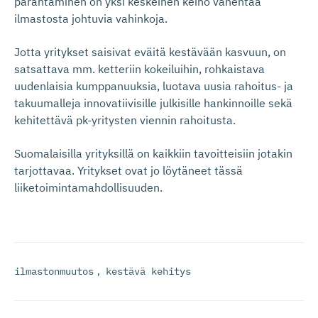
parantaminen on yksi keskeinen keino vähentää
ilmastosta johtuvia vahinkoja.
Jotta yritykset saisivat eväitä kestävään kasvuun, on
satsattava mm. ketteriin kokeiluihin, rohkaistava
uudenlaisia kumppanuuksia, luotava uusia rahoitus- ja
takuumalleja innovatiivisille julkisille hankinnoille sekä
kehitettävä pk-yritysten viennin rahoitusta.
Suomalaisilla yrityksillä on kaikkiin tavoitteisiin jotakin
tarjottavaa. Yritykset ovat jo löytäneet tässä
liiketoimintamahdollisuuden.
ilmastonmuutos
,
kestävä kehitys