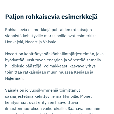
Paljon rohkaisevia esimerkkejä
Rohkaisevia esimerkkejä puhtaiden ratkaisujen
viennistä kehittyville markkinoille ovat esimerkiksi
Honkajoki, Nocart ja Vaisala.
Nocart on kehittänyt sähkönhallintajärjestelmän, joka
hyödyntää uusiutuvaa energiaa ja vähentää samalla
hiilidioksidipäästöjä. Voimakkaasti kasvava yritys
toimittaa ratkaisujaan muun muassa Keniaan ja
Nigeriaan.
Vaisala on jo vuosikymmeniä toimittanut
sääjärjestelmiä kehittyville markkinoille. Monet
kehitysmaat ovat erityisen haavoittuvia
ilmastonmuutoksen vaikutuksille. Säähavainnoinnin