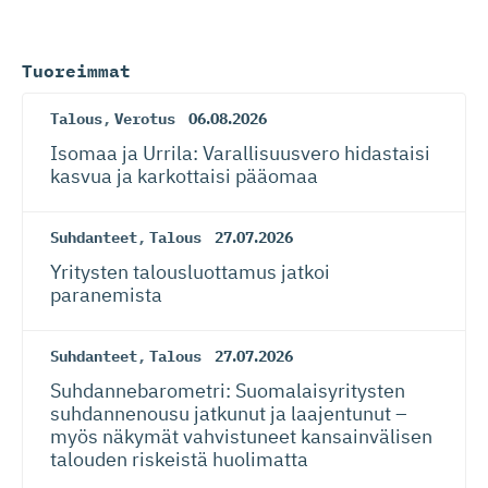
Tuoreimmat
Talous
,
Verotus
06.08.2026
Isomaa ja Urrila: Varallisuusvero hidastaisi
kasvua ja karkottaisi pääomaa
Suhdanteet
,
Talous
27.07.2026
Yritysten talousluottamus jatkoi
paranemista
Suhdanteet
,
Talous
27.07.2026
Suhdanneba­ro­metri: Suomalaisy­ri­tysten
suhdannenousu jatkunut ja laajentunut –
myös näkymät vahvistuneet kansainvälisen
talouden riskeistä huolimatta