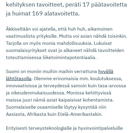
kehityksen tavoitteet, peräti 17 päätavoitetta
ja huimat 169 alatavoitetta.
Äkkiseltään voi ajatella, että huh huh, aikamoinen
vaatimuslista yrityksille. Mutta voi asian nähdä toisinkin.
Tarjolla on myös monia mahdollisuuksia. Lukuisat
suomalaisyritykset ovat jo alkaneet nähdä tavoitteiden
toteuttamisessa liiketoimintapotentiaalia.
Suomi on moniin muihin maihin verrattuna
hyvällä
lähtötasolla
. Olemme erinomaisia mm. koulutuksessa,
innovaatioissa ja terveydessä samoin kuin tasa-arvossa
ja oikeudenmukaisuudessa. Monissa kehittyvissä
maissa juuri nämä asiat kaipaisivat kohentamista.
Suomalaiselle osaamiselle löytyy kysyntää niin
Aasiasta, Afrikasta kuin Etelä-Amerikastakin.
Erityisesti terveysteknologialle ja hyvinvointipalveluille