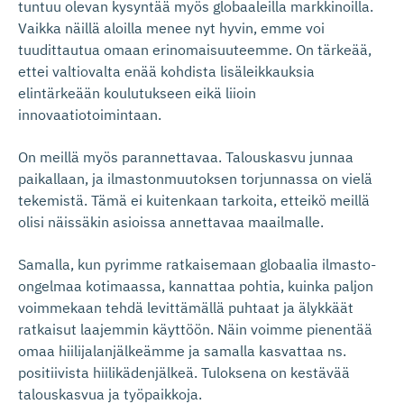
tuntuu olevan kysyntää myös globaaleilla markkinoilla.
Vaikka näillä aloilla menee nyt hyvin, emme voi
tuudittautua omaan erinomaisuuteemme. On tärkeää,
ettei valtiovalta enää kohdista lisäleikkauksia
elintärkeään koulutukseen eikä liioin
innovaatiotoimintaan.
On meillä myös parannettavaa. Talouskasvu junnaa
paikallaan, ja ilmastonmuutoksen torjunnassa on vielä
tekemistä. Tämä ei kuitenkaan tarkoita, etteikö meillä
olisi näissäkin asioissa annettavaa maailmalle.
Samalla, kun pyrimme ratkaisemaan globaalia ilmasto-
ongelmaa kotimaassa, kannattaa pohtia, kuinka paljon
voimmekaan tehdä levittämällä puhtaat ja älykkäät
ratkaisut laajemmin käyttöön. Näin voimme pienentää
omaa hiilijalanjälkeämme ja samalla kasvattaa ns.
positiivista hiilikädenjälkeä. Tuloksena on kestävää
talouskasvua ja työpaikkoja.