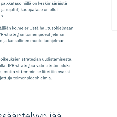
a palkkataso niillä on keskimääräistä
a rojaltit) kauppatase on ollut
n.
llään kolme erillistä hallitusohjelmaan
IPR-strategian toimenpideohjelman
en ja kansallinen muotoiluohjelman
 oikeuksien strategian uudistamisesta.
lla. IPR-strategiaa valmisteltiin aluksi
 mutta sittemmin se liitettiin osaksi
rjattuja toimenpideohjelmia.
s­sään­telyyn jää