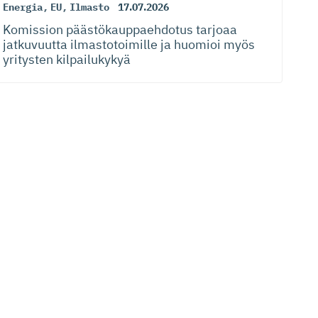
Energia
,
EU
,
Ilmasto
17.07.2026
Komission päästökaup­paehdotus tarjoaa
jatkuvuutta ilmastotoimille ja huomioi myös
yritysten kilpailukykyä