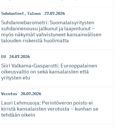
Suhdanteet
,
Talous
27.07.2026
Suhdanneba­ro­metri: Suomalaisy­ri­tysten
suhdannenousu jatkunut ja laajentunut –
myös näkymät vahvistuneet kansainvälisen
talouden riskeistä huolimatta
EU
24.07.2026
Siiri Valkama-Gas­pa­rotti: Eurooppalainen
oikeusvaltio on sekä kansalaisten että
yritysten etu
Verotus
20.07.2026
Lauri Lehmusoja: Perintöveron poisto ei
kiristä kansalaisten verotusta – kunhan se
tehdään oikein