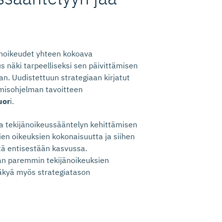
jänoikeudet yhteen kokoava
us näki tarpeelliseksi sen päivittämisen
. Uudistettuun strategiaan kirjatut
tämisohjelman tavoitteen
uor
i.
a tekijänoikeussääntelyn kehittämisen
en oikeuksien kokonaisuutta ja siihen
tä entisestään kasvussa.
an paremmin tekijänoikeuksien
näkyä myös strategiatason