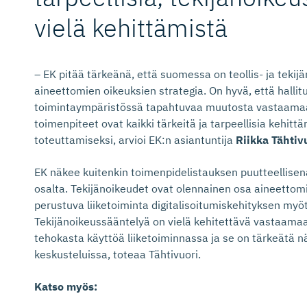
vielä kehittämistä
– EK pitää tärkeänä, että suomessa on teollis- ja teki
aineettomien oikeuksien strategia. On hyvä, että hallit
toimintaympäristössä tapahtuvaa muutosta vastaamaan
toimenpiteet ovat kaikki tärkeitä ja tarpeellisia kehit
toteuttamiseksi, arvioi EK:n asiantuntija
Riikka Tähtiv
EK näkee kuitenkin toimenpidelistauksen puutteellisen
osalta. Tekijänoikeudet ovat olennainen osa aineettomi
perustuva liiketoiminta digitalisoitumiskehityksen myö
Tekijänoikeussääntelyä on vielä kehitettävä vastaama
tehokasta käyttöä liiketoiminnassa ja se on tärkeätä 
keskusteluissa, toteaa Tähtivuori.
Katso myös: