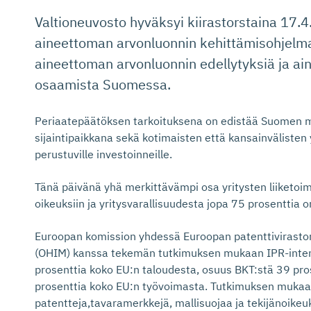
Valtioneuvosto hyväksyi kiirastorstaina 17
aineettoman arvonluonnin kehittämisohjelma
aineettoman arvonluonnin edellytyksiä ja ain
osaamista Suomessa.
Periaatepäätöksen tarkoituksena on edistää Suomen m
sijaintipaikkana sekä kotimaisten että kansainvälisten 
perustuville investoinneille.
Tänä päivänä yhä merkittävämpi osa yritysten liiketoi
oikeuksiin ja yritysvarallisuudesta jopa 75 prosenttia 
Euroopan komission yhdessä Euroopan patenttiviraston
(OHIM) kanssa tekemän tutkimuksen mukaan IPR-intens
prosenttia koko EU:n taloudesta, osuus BKT:stä 39 pros
prosenttia koko EU:n työvoimasta. Tutkimuksen mukaa
patentteja,tavaramerkkejä, mallisuojaa ja tekijänoikeu