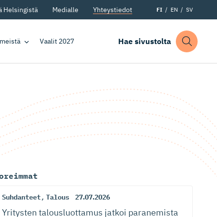
 Helsingistä
Medialle
Yhteystiedot
FI
EN
SV
Hae sivustolta
 meistä
Vaalit 2027
oreimmat
Suhdanteet
,
Talous
27.07.2026
Yritysten talousluottamus jatkoi paranemista