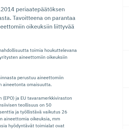
.4.2014 periaatepäätöksen
sta. Tavoitteena on parantaa
eettomiin oikeuksiin liittyvää
ahdollisuutta toimia houkuttelevana
yritysten aineettomiin oikeuksiin
minnasta perustuu aineettomiin
on aineetonta omaisuutta.
 (EPO) ja EU tavaramerkkiviraston
iivisen teollisuus on 50
enttia ja työllistävä vaikutus 26
n aineettomia oikeuksia, mm
ksia hyödyntävät toimialat ovat