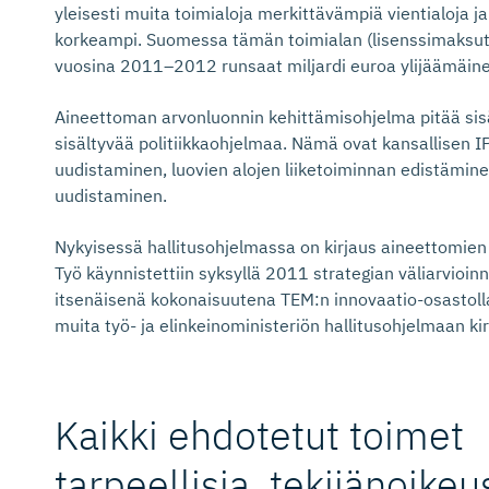
yleisesti muita toimialoja merkittävämpiä vientialoja j
korkeampi. Suomessa tämän toimialan (lisenssimaksut j
vuosina 2011–2012 runsaat miljardi euroa ylijäämäine
Aineettoman arvonluonnin kehittämisohjelma pitää sisä
sisältyvää politiikkaohjelmaa. Nämä ovat kansallisen 
uudistaminen, luovien alojen liiketoiminnan edistämin
uudistaminen.
Nykyisessä hallitusohjelmassa on kirjaus aineettomien
Työ käynnistettiin syksyllä 2011 strategian väliarvioinni
itsenäisenä kokonaisuutena TEM:n innovaatio-osastolla,
muita työ- ja elinkeinoministeriön hallitusohjelmaan ki
Kaikki ehdotetut toimet
tarpeellisia, tekijänoi­keu