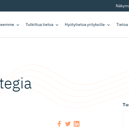
Näkymä
tteemme
Tutkittua tietoa
Hyötytietoa yrityksille
Tietoa
tegia
Tu