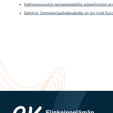
Valtioneuvoston periaatepäätös aineettoman ar
Selvitys: Immateriaalioikeuksilla on iso rooli E