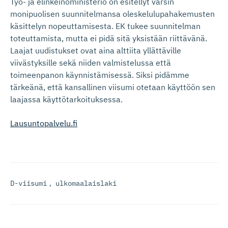
Työ- ja elinkeinoministeriö on esitellyt varsin
monipuolisen suunnitelmansa oleskelulupahakemusten
käsittelyn nopeuttamisesta. EK tukee suunnitelman
toteuttamista, mutta ei pidä sitä yksistään riittävänä.
Laajat uudistukset ovat aina alttiita yllättäville
viivästyksille sekä niiden valmistelussa että
toimeenpanon käynnistämisessä. Siksi pidämme
tärkeänä, että kansallinen viisumi otetaan käyttöön sen
laajassa käyttötarkoituksessa.
Lausuntopalvelu.fi
D-viisumi
,
ulkomaalaislaki