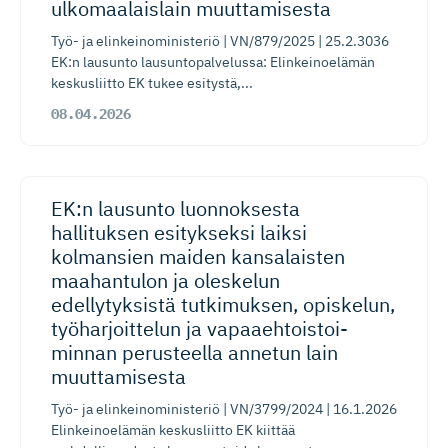
ulkomaalaislain muuttamisesta
Työ- ja elinkeinoministeriö | VN/879/2025 | 25.2.3036
EK:n lausunto lausuntopalvelussa: Elinkeinoelämän
keskusliitto EK tukee esitystä,...
08.04.2026
EK:n lausunto luonnoksesta
hallituksen esitykseksi laiksi
kolmansien maiden kansalaisten
maahantulon ja oleskelun
edellytyksistä tutkimuksen, opiskelun,
työharjoittelun ja vapaaehtois­toi­
minnan perusteella annetun lain
muuttamisesta
Työ- ja elinkeinoministeriö | VN/3799/2024 | 16.1.2026
Elinkeinoelämän keskusliitto EK kiittää