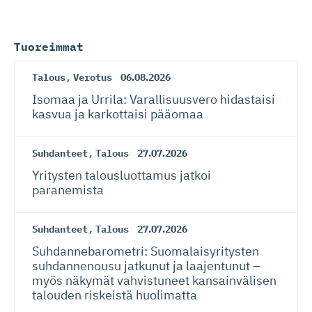
Tuoreimmat
Talous
,
Verotus
06.08.2026
Isomaa ja Urrila: Varallisuusvero hidastaisi
kasvua ja karkottaisi pääomaa
Suhdanteet
,
Talous
27.07.2026
Yritysten talousluottamus jatkoi
paranemista
Suhdanteet
,
Talous
27.07.2026
Suhdanneba­ro­metri: Suomalaisy­ri­tysten
suhdannenousu jatkunut ja laajentunut –
myös näkymät vahvistuneet kansainvälisen
talouden riskeistä huolimatta