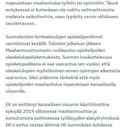
nopeutetaan maahantuloa työhön tai opintoihin. Tässä
esityksessä ei kuitenkaan ole valittu vaihtoehtoisista
malleista vaikuttavinta, vaan tyydytty varsin vähäiseen
tavoitetasoon.
Suomalaisten korkeakoulujen opiskelijavalinnat
varmistuvat kesällä. Tulosten julkaisun jälkeen
Maahanmuuttovirasto ruuhkautuu opiskelijoiden
oleskelulupahakemuksista. Suomen houkuttelevuus
opiskelupaikkana ei saa vaarantua sen vuoksi, että
oleskelulupien myöntäminen ennen opintojen alkamista
vaarantuu. Siksi pidämme tärkeänä että myös
opiskelijoiden maahantuloa nopeutetaan kansallisella
viisumilla.
EK on esittänyt kansallisen viisumin käyttöönottoa
syksyllä 2019 silloisessa maahanmuuttoa ja
kotoutumista pohtineessa työllisyyden alatyöryhmässä.
EK:n esitys vastaa lähinnä HE-luonnoksen kohdassa