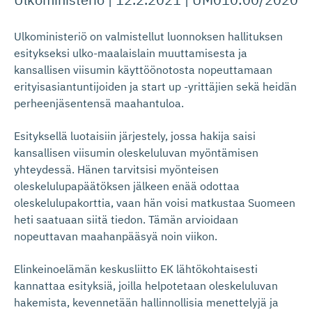
Ulkoministeriö on valmistellut luonnoksen hallituksen
esitykseksi ulko-maalaislain muuttamisesta ja
kansallisen viisumin käyttöönotosta nopeuttamaan
erityisasiantuntijoiden ja start up -yrittäjien sekä heidän
perheenjäsentensä maahantuloa.
Esityksellä luotaisiin järjestely, jossa hakija saisi
kansallisen viisumin oleskeluluvan myöntämisen
yhteydessä. Hänen tarvitsisi myönteisen
oleskelulupapäätöksen jälkeen enää odottaa
oleskelulupakorttia, vaan hän voisi matkustaa Suomeen
heti saatuaan siitä tiedon. Tämän arvioidaan
nopeuttavan maahanpääsyä noin viikon.
Elinkeinoelämän keskusliitto EK lähtökohtaisesti
kannattaa esityksiä, joilla helpotetaan oleskeluluvan
hakemista, kevennetään hallinnollisia menettelyjä ja