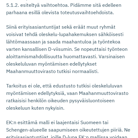
5.1.2. esiteltyä vaihtoehtoa. Pidämme sitä edelleen
parhaana esillä olevista toteutusvaihtoehdoista.
Siinä erityisasiantuntijat sekä eräät muut ryhmät
voisivat tehdä oleskelu-lupahakemuksen sähköisesti
lähtömaassaan ja saada maahantuloa ja työntekoa
varten kansallisen D-viisumin. Se nopeuttaisi työnteon
aloittamismahdollisuutta huomattavasti. Varsinaisen
oleskeluluvan myöntämisen edellytykset
Maahanmuuttovirasto tutkisi normaalisti.
Tarkoitus ei ole, että edustusto tutkisi oleskeluluvan
myöntämisen edellytyksiä, vaan Maahanmuuttovirasto
ratkaisisi henkilön oikeuden pysyväisluontoiseen
oleskeluun kuten nykyisin.
EK:n esittämä malli ei laajentaisi Suomeen tai
Schengen-alueelle saapumiseen oikeutettujen piiriä. Ne
erityisasiantuntijat, joille D-lupa EK:n mallissa voidaan