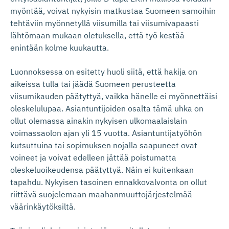
myöntää, voivat nykyisin matkustaa Suomeen samoihin
tehtäviin myönnetyllä viisumilla tai viisumivapaasti
lähtömaan mukaan oletuksella, että työ kestää
enintään kolme kuukautta.
Luonnoksessa on esitetty huoli siitä, että hakija on
aikeissa tulla tai jäädä Suomeen perusteetta
viisumikauden päätyttyä, vaikka hänelle ei myönnettäisi
oleskelulupaa. Asiantuntijoiden osalta tämä uhka on
ollut olemassa ainakin nykyisen ulkomaalaislain
voimassaolon ajan yli 15 vuotta. Asiantuntijatyöhön
kutsuttuina tai sopimuksen nojalla saapuneet ovat
voineet ja voivat edelleen jättää poistumatta
oleskeluoikeudensa päätyttyä. Näin ei kuitenkaan
tapahdu. Nykyisen tasoinen ennakkovalvonta on ollut
riittävä suojelemaan maahanmuuttojärjestelmää
väärinkäytöksiltä.