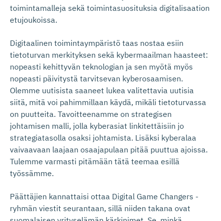
toimintamalleja sekä toimintasuosituksia digitalisaation
etujoukoissa.
Digitaalinen toimintaympäristö taas nostaa esiin
tietoturvan merkityksen sekä kybermaailman haasteet:
nopeasti kehittyvän teknologian ja sen myötä myös
nopeasti päivitystä tarvitsevan kyberosaamisen.
Olemme uutisista saaneet lukea valitettavia uutisia
siitä, mitä voi pahimmillaan käydä, mikäli tietoturvassa
on puutteita. Tavoitteenamme on strategisen
johtamisen malli, jolla kyberasiat linkitettäisiin jo
strategiatasolla osaksi johtamista. Lisäksi kyberalaa
vaivaavaan laajaan osaajapulaan pitää puuttua ajoissa.
Tulemme varmasti pitämään tätä teemaa esillä
työssämme.
Päättäjien kannattaisi ottaa Digital Game Changers -
ryhmän viestit seurantaan, sillä niiden takana ovat
suomalaisen yrityselämän kärkinimet. Se, minkä