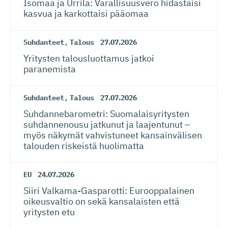
Isomaa ja Urrila: Varallisuusvero hidastaisi
kasvua ja karkottaisi pääomaa
Suhdanteet
,
Talous
27.07.2026
Yritysten talousluottamus jatkoi
paranemista
Suhdanteet
,
Talous
27.07.2026
Suhdanneba­ro­metri: Suomalaisy­ri­tysten
suhdannenousu jatkunut ja laajentunut –
myös näkymät vahvistuneet kansainvälisen
talouden riskeistä huolimatta
EU
24.07.2026
Siiri Valkama-Gas­pa­rotti: Eurooppalainen
oikeusvaltio on sekä kansalaisten että
yritysten etu