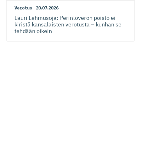
Verotus
20.07.2026
Lauri Lehmusoja: Perintöveron poisto ei
kiristä kansalaisten verotusta – kunhan se
tehdään oikein
Lue seuraavaksi
Digitalisaatio