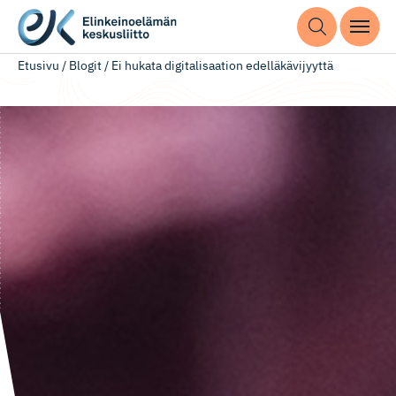
Etusivu
/
Blogit
/
Ei hukata digitalisaation edelläkävijyyttä