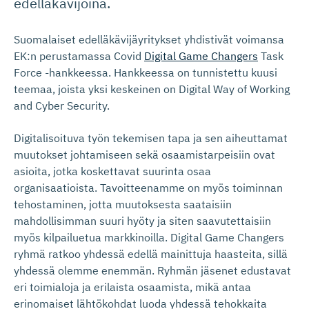
edelläkävijöinä.
Suomalaiset edelläkävijäyritykset yhdistivät voimansa
EK:n perustamassa Covid
Digital Game Changers
Task
Force -hankkeessa. Hankkeessa on tunnistettu kuusi
teemaa, joista yksi keskeinen on Digital Way of Working
and Cyber Security.
Digitalisoituva työn tekemisen tapa ja sen aiheuttamat
muutokset johtamiseen sekä osaamistarpeisiin ovat
asioita, jotka koskettavat suurinta osaa
organisaatioista. Tavoitteenamme on myös toiminnan
tehostaminen, jotta muutoksesta saataisiin
mahdollisimman suuri hyöty ja siten saavutettaisiin
myös kilpailuetua markkinoilla. Digital Game Changers
ryhmä ratkoo yhdessä edellä mainittuja haasteita, sillä
yhdessä olemme enemmän. Ryhmän jäsenet edustavat
eri toimialoja ja erilaista osaamista, mikä antaa
erinomaiset lähtökohdat luoda yhdessä tehokkaita