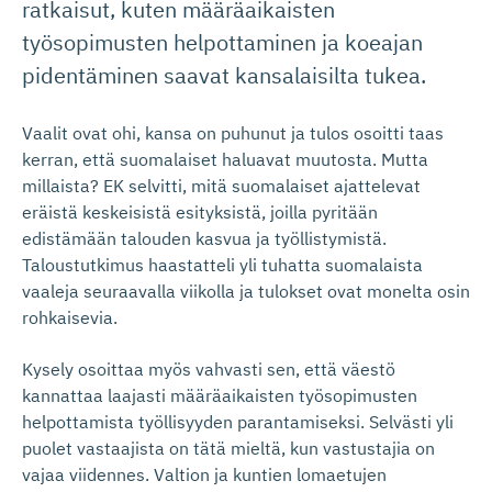
ratkaisut, kuten määräaikaisten
työsopimusten helpottaminen ja koeajan
pidentäminen saavat kansalaisilta tukea.
Vaalit ovat ohi, kansa on puhunut ja tulos osoitti taas
kerran, että suomalaiset haluavat muutosta. Mutta
millaista? EK selvitti, mitä suomalaiset ajattelevat
eräistä keskeisistä esityksistä, joilla pyritään
edistämään talouden kasvua ja työllistymistä.
Taloustutkimus haastatteli yli tuhatta suomalaista
vaaleja seuraavalla viikolla ja tulokset ovat monelta osin
rohkaisevia.
Kysely osoittaa myös vahvasti sen, että väestö
kannattaa laajasti määräaikaisten työsopimusten
helpottamista työllisyyden parantamiseksi. Selvästi yli
puolet vastaajista on tätä mieltä, kun vastustajia on
vajaa viidennes. Valtion ja kuntien lomaetujen