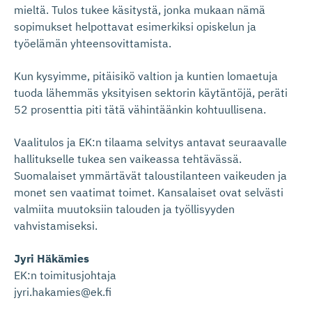
mieltä. Tulos tukee käsitystä, jonka mukaan nämä
sopimukset helpottavat esimerkiksi opiskelun ja
työelämän yhteensovittamista.
Kun kysyimme, pitäisikö valtion ja kuntien lomaetuja
tuoda lähemmäs yksityisen sektorin käytäntöjä, peräti
52 prosenttia piti tätä vähintäänkin kohtuullisena.
Vaalitulos ja EK:n tilaama selvitys antavat seuraavalle
hallitukselle tukea sen vaikeassa tehtävässä.
Suomalaiset ymmärtävät taloustilanteen vaikeuden ja
monet sen vaatimat toimet. Kansalaiset ovat selvästi
valmiita muutoksiin talouden ja työllisyyden
vahvistamiseksi.
Jyri Häkämies
EK:n toimitusjohtaja
jyri.hakamies@ek.fi