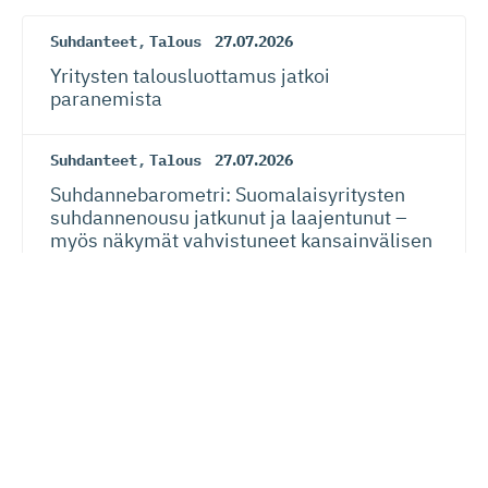
Suhdanteet
,
Talous
27.07.2026
Yritysten talousluottamus jatkoi
paranemista
Suhdanteet
,
Talous
27.07.2026
Suhdanneba­ro­metri: Suomalaisy­ri­tysten
suhdannenousu jatkunut ja laajentunut –
myös näkymät vahvistuneet kansainvälisen
talouden riskeistä huolimatta
EU
24.07.2026
Siiri Valkama-Gas­pa­rotti: Eurooppalainen
oikeusvaltio on sekä kansalaisten että
yritysten etu
Verotus
20.07.2026