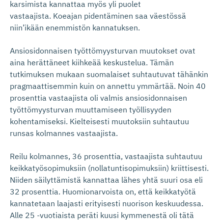
karsimista kannattaa myös yli puolet
vastaajista. Koeajan pidentäminen saa väestössä
niin’ikään enemmistön kannatuksen.
Ansiosidonnaisen työttömyysturvan muutokset ovat
aina herättäneet kiihkeää keskustelua. Tämän
tutkimuksen mukaan suomalaiset suhtautuvat tähänkin
pragmaattisemmin kuin on annettu ymmärtää. Noin 40
prosenttia vastaajista oli valmis ansiosidonnaisen
työttömyysturvan muuttamiseen työllisyyden
kohentamiseksi. Kielteisesti muutoksiin suhtautuu
runsas kolmannes vastaajista.
Reilu kolmannes, 36 prosenttia, vastaajista suhtautuu
keikkatyösopimuksiin (nollatuntisopimuksiin) kriittisesti.
Niiden säilyttämistä kannattaa lähes yhtä suuri osa eli
32 prosenttia. Huomionarvoista on, että keikkatyötä
kannatetaan laajasti erityisesti nuorison keskuudessa.
Alle 25 -vuotiaista peräti kuusi kymmenestä oli tätä