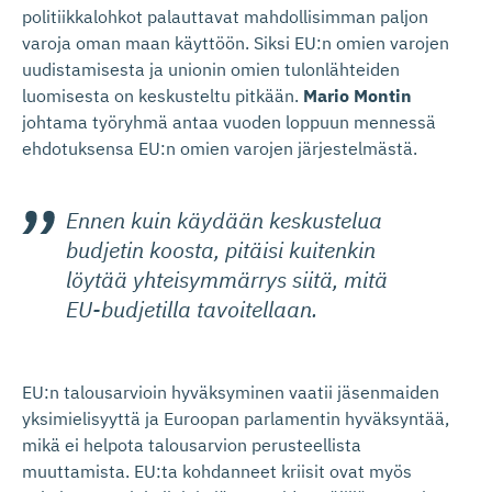
politiikkalohkot palauttavat mahdollisimman paljon
varoja oman maan käyttöön. Siksi EU:n omien varojen
uudistamisesta ja unionin omien tulonlähteiden
luomisesta on keskusteltu pitkään.
Mario Montin
johtama työryhmä antaa vuoden loppuun mennessä
ehdotuksensa EU:n omien varojen järjestelmästä.
Ennen kuin käydään keskustelua
budjetin koosta, pitäisi kuitenkin
löytää yhteisymmärrys siitä, mitä
EU-budjetilla tavoitellaan.
EU:n talousarvioin hyväksyminen vaatii jäsenmaiden
yksimielisyyttä ja Euroopan parlamentin hyväksyntää,
mikä ei helpota talousarvion perusteellista
muuttamista. EU:ta kohdanneet kriisit ovat myös