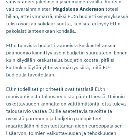
vahvistaneet jakolinjoja jäsenmaiden välillä. Ruotsin
valtiovarainministeri
Magdalena Andersson
totesi
hiljan, ettei ymmärrä, miksi EU:n budjettikysymyksessä
tulisi osoittaa solidaarisuutta, kun sitä ei löydy EU:n
pakolaistilanteenkaan kohdalla.
EU:n tulevista budjettiraameista keskusteltaessa
päähuomio kiinnittyy usein budjetin suuruuteen. Ennen
kuin käydään keskustelua budjetin koosta, pitäisi
kuitenkin löytää yhteisymmärrys siitä, mitä EU-
budjetilla tavoitellaan.
EU:n todelliset prioriteetit ovat testissä EU:n
monivuotisesta talousarvioista päätettäessä. Unionin
uskottavuuden kannalta on välttämätöntä, että tuleva
talousarvio vastaa EU:lle asetettavia tavoitteita
nykyistä paremmin ja budjetin painopisteet
määritellään niiden tuottaman aidon eurooppalaisen
lisäarvon, toimien vaikuttavuuden ja tehokkuuden