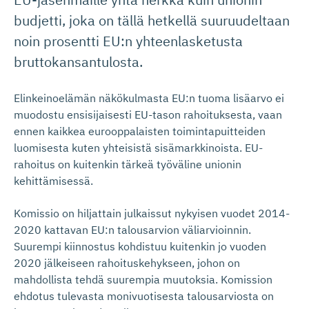
budjetti, joka on tällä hetkellä suuruudeltaan
noin prosentti EU:n yhteenlasketusta
bruttokansantulosta.
Elinkeinoelämän näkökulmasta EU:n tuoma lisäarvo ei
muodostu ensisijaisesti EU-tason rahoituksesta, vaan
ennen kaikkea eurooppalaisten toimintapuitteiden
luomisesta kuten yhteisistä sisämarkkinoista. EU-
rahoitus on kuitenkin tärkeä työväline unionin
kehittämisessä.
Komissio on hiljattain julkaissut nykyisen vuodet 2014-
2020 kattavan EU:n talousarvion väliarvioinnin.
Suurempi kiinnostus kohdistuu kuitenkin jo vuoden
2020 jälkeiseen rahoituskehykseen, johon on
mahdollista tehdä suurempia muutoksia. Komission
ehdotus tulevasta monivuotisesta talousarviosta on