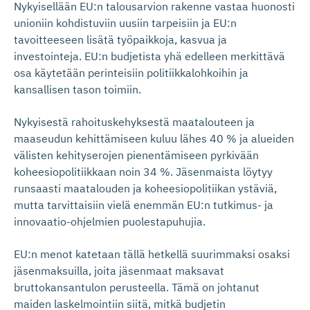
Nykyisellään EU:n talousarvion rakenne vastaa huonosti
unioniin kohdistuviin uusiin tarpeisiin ja EU:n
tavoitteeseen lisätä työpaikkoja, kasvua ja
investointeja. EU:n budjetista yhä edelleen merkittävä
osa käytetään perinteisiin politiikkalohkoihin ja
kansallisen tason toimiin.
Nykyisestä rahoituskehyksestä maatalouteen ja
maaseudun kehittämiseen kuluu lähes 40 % ja alueiden
välisten kehityserojen pienentämiseen pyrkivään
koheesiopolitiikkaan noin 34 %. Jäsenmaista löytyy
runsaasti maatalouden ja koheesiopolitiikan ystäviä,
mutta tarvittaisiin vielä enemmän EU:n tutkimus- ja
innovaatio-ohjelmien puolestapuhujia.
EU:n menot katetaan tällä hetkellä suurimmaksi osaksi
jäsenmaksuilla, joita jäsenmaat maksavat
bruttokansantulon perusteella. Tämä on johtanut
maiden laskelmointiin siitä, mitkä budjetin