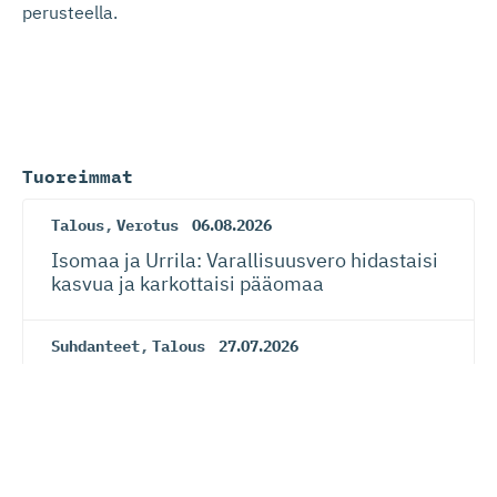
perusteella.
Tuoreimmat
Talous
,
Verotus
06.08.2026
Isomaa ja Urrila: Varallisuusvero hidastaisi
kasvua ja karkottaisi pääomaa
Suhdanteet
,
Talous
27.07.2026
Yritysten talousluottamus jatkoi
paranemista
Suhdanteet
,
Talous
27.07.2026