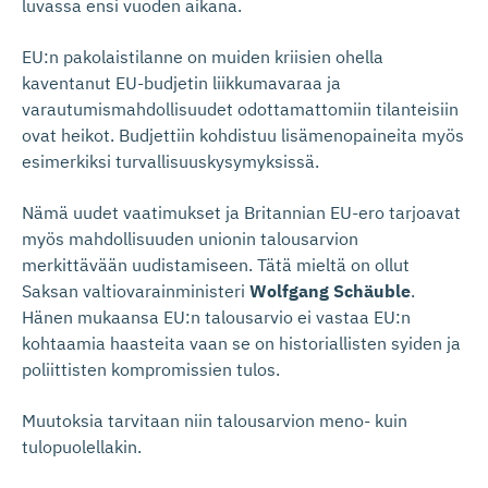
luvassa ensi vuoden aikana.
EU:n pakolaistilanne on muiden kriisien ohella
kaventanut EU-budjetin liikkumavaraa ja
varautumismahdollisuudet odottamattomiin tilanteisiin
ovat heikot. Budjettiin kohdistuu lisämenopaineita myös
esimerkiksi turvallisuuskysymyksissä.
Nämä uudet vaatimukset ja Britannian EU-ero tarjoavat
myös mahdollisuuden unionin talousarvion
merkittävään uudistamiseen. Tätä mieltä on ollut
Saksan valtiovarainministeri
Wolfgang Schäuble
.
Hänen mukaansa EU:n talousarvio ei vastaa EU:n
kohtaamia haasteita vaan se on historiallisten syiden ja
poliittisten kompromissien tulos.
Muutoksia tarvitaan niin talousarvion meno- kuin
tulopuolellakin.