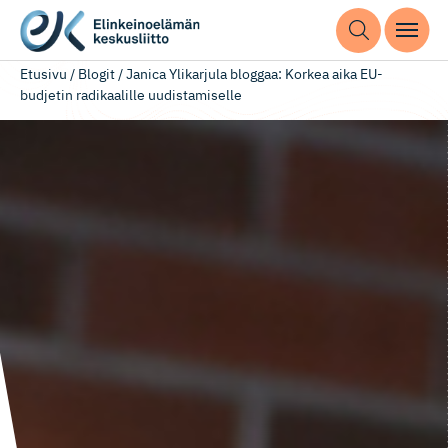
Etusivu
/
Blogit
/
Janica Ylikarjula bloggaa: Korkea aika EU-
budjetin radikaalille uudistamiselle