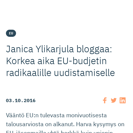
EU
Janica Ylikarjula bloggaa:
Korkea aika EU-budjetin
radikaalille uudistamiselle
03.10.2016
Vääntö EU:n tulevasta monivuotisesta
talousarviosta on alkanut. Harva kysymys on
EU-jäsenmaille yhtä herkkä kuin unionin