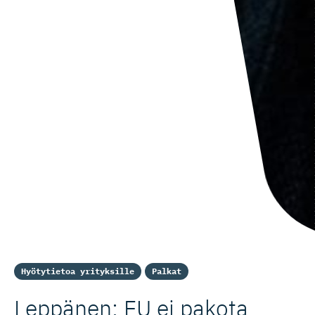
Hyötytietoa yrityksille
Palkat
Leppänen: EU ei pakota