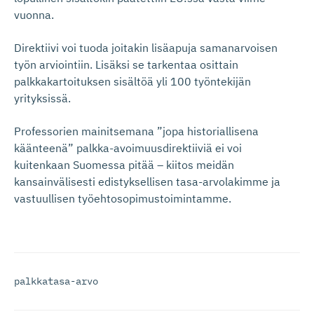
vuonna.
Direktiivi voi tuoda joitakin lisäapuja samanarvoisen
työn arviointiin. Lisäksi se tarkentaa osittain
palkkakartoituksen sisältöä yli 100 työntekijän
yrityksissä.
Professorien mainitsemana ”jopa historiallisena
käänteenä” palkka-avoimuusdirektiiviä ei voi
kuitenkaan Suomessa pitää – kiitos meidän
kansainvälisesti edistyksellisen tasa-arvolakimme ja
vastuullisen työehtosopimustoimintamme.
palkkatasa-arvo