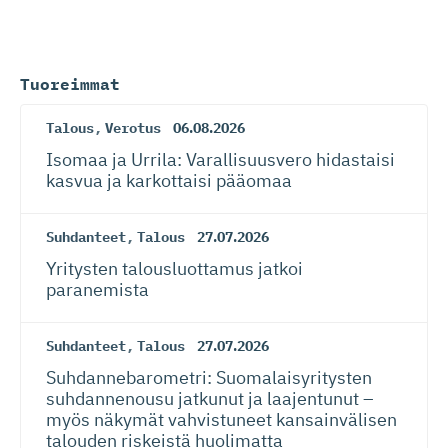
Tuoreimmat
Talous
,
Verotus
06.08.2026
Isomaa ja Urrila: Varallisuusvero hidastaisi
kasvua ja karkottaisi pääomaa
Suhdanteet
,
Talous
27.07.2026
Yritysten talousluottamus jatkoi
paranemista
Suhdanteet
,
Talous
27.07.2026
Suhdanneba­ro­metri: Suomalaisy­ri­tysten
suhdannenousu jatkunut ja laajentunut –
myös näkymät vahvistuneet kansainvälisen
talouden riskeistä huolimatta