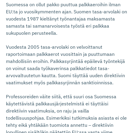
Suomessa on ollut pakko puuttua palkkaeroihin ilman
EU:ta jo vuosikymmenten ajan. Suomen tasa-arvolaki on
vuodesta 1987 kieltänyt työnantajaa maksamasta
samasta tai samanarvoisesta työstä eri palkkaa
sukupuolen perusteella.
Vuodesta 2005 tasa-arvolaki on velvoittanut
raportoimaan palkkaerot vuosittain ja puuttumaan
mahdollisiin eroihin. Palkkasyrjintää epäilevä työntekijä
on voinut saada työkaverinsa palkkatiedot tasa-
arvovaltuutetun kautta. Suomi täyttää uuden direktiivin
vaatimukset myös palkkasyrjinnän sanktioinnissa.
Professoreiden väite siitä, että suuri osa Suomessa
käytettävistä palkkausjärjestelmistä ei täyttäisi
direktiivin vaatimuksia, on raju ja vailla
todellisuuspohjaa. Esimerkiksi tutkimuksia asiasta ei ole
tehty eikä yhtäkään tuomiota annettu – direktiivin
lopullinen sisältökin päätettiin EU:ssa vasta viime