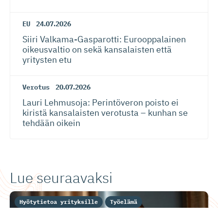
EU
24.07.2026
Siiri Valkama-Gas­pa­rotti: Eurooppalainen
oikeusvaltio on sekä kansalaisten että
yritysten etu
Verotus
20.07.2026
Lauri Lehmusoja: Perintöveron poisto ei
kiristä kansalaisten verotusta – kunhan se
tehdään oikein
Lue seuraavaksi
Hyötytietoa yrityksille
Työelämä