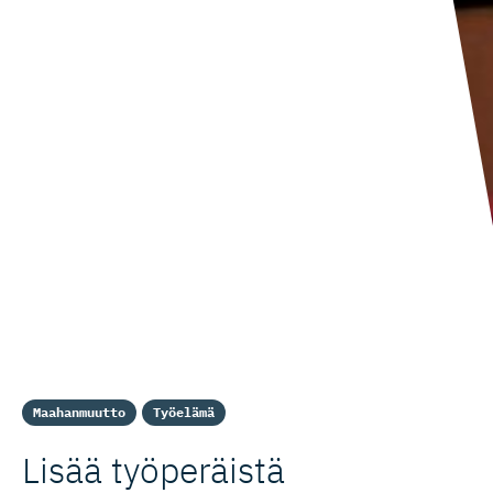
Maahanmuutto
Työelämä
Lisää työperäistä