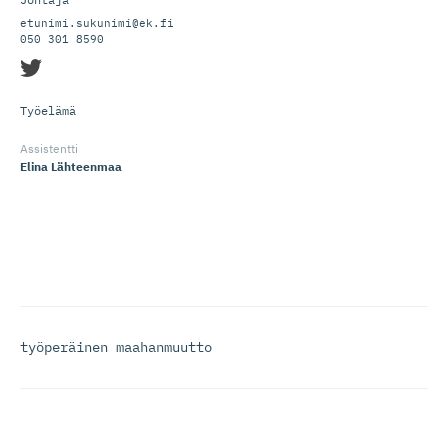
etunimi.sukunimi@ek.fi
050 301 8590
Työelämä
Assistentti
Elina Lähteenmaa
työperäinen maahanmuutto