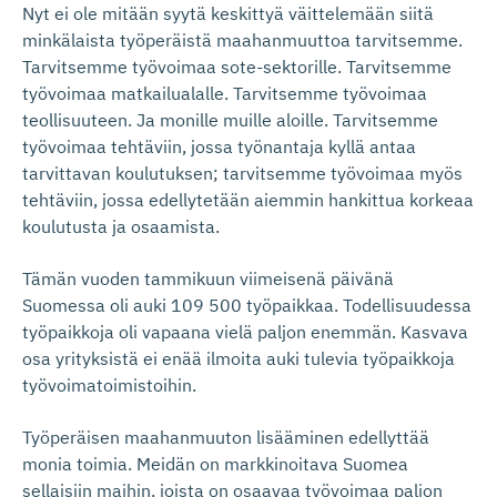
Nyt ei ole mitään syytä keskittyä väittelemään siitä
minkälaista työperäistä maahanmuuttoa tarvitsemme.
Tarvitsemme työvoimaa sote-sektorille. Tarvitsemme
työvoimaa matkailualalle. Tarvitsemme työvoimaa
teollisuuteen. Ja monille muille aloille. Tarvitsemme
työvoimaa tehtäviin, jossa työnantaja kyllä antaa
tarvittavan koulutuksen; tarvitsemme työvoimaa myös
tehtäviin, jossa edellytetään aiemmin hankittua korkeaa
koulutusta ja osaamista.
Tämän vuoden tammikuun viimeisenä päivänä
Suomessa oli auki 109 500 työpaikkaa. Todellisuudessa
työpaikkoja oli vapaana vielä paljon enemmän. Kasvava
osa yrityksistä ei enää ilmoita auki tulevia työpaikkoja
työvoimatoimistoihin.
Työperäisen maahanmuuton lisääminen edellyttää
monia toimia. Meidän on markkinoitava Suomea
sellaisiin maihin, joista on osaavaa työvoimaa paljon