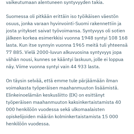
vaikeutumaan alentuneen syntyvyyden takia.
Suomessa oli pitkään erittäin iso työikäisen väestön
osuus, jonka varaan hyvinvointi-Suomi rakennettiin ja
josta yritykset saivat työvoimansa. Syntyvyys oli sotien
jälkeen korkea esimerkkisi vuonna 1948 syntyi 108 168
lasta. Kun itse synnyin vuonna 1965 meitä tuli yhteensä
77 885. Vielä 2000-luvun alkuvuosina syntyvyys jopa
vähän nousi, kunnes se kääntyi laskuun, jolle ei loppua
näy. Viime vuonna syntyi vain 44 933 lasta.
On täysin selvää, että emme tule pärjäämään ilman
voimakasta työperäisen maahanmuuton lisäämistä.
Elinkeinoelämän keskusliitto (EK) on esittänyt
työperäisen maahanmuuton kaksinkertaistamista 40
000 henkilöön vuodessa sekä ulkomaalaisten
opiskelijoiden määrän kolminkertaistamista 15 000
henkilöön vuodessa.