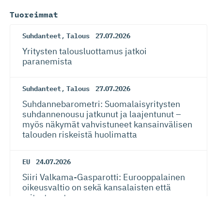
Tuoreimmat
Suhdanteet
,
Talous
27.07.2026
Yritysten talousluottamus jatkoi
paranemista
Suhdanteet
,
Talous
27.07.2026
Suhdanneba­ro­metri: Suomalaisy­ri­tysten
suhdannenousu jatkunut ja laajentunut –
myös näkymät vahvistuneet kansainvälisen
talouden riskeistä huolimatta
EU
24.07.2026
Siiri Valkama-Gas­pa­rotti: Eurooppalainen
oikeusvaltio on sekä kansalaisten että
yritysten etu