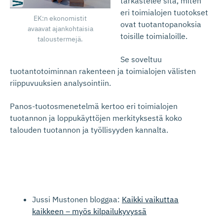
tarkastelee sitä, miten
eri toimialojen tuotokset
EK:n ekonomistit
ovat tuotantopanoksia
avaavat ajankohtaisia
toisille toimialoille.
taloustermejä.
Se soveltuu
tuotantotoiminnan rakenteen ja toimialojen välisten
riippuvuuksien analysointiin.
Panos-tuotosmenetelmä kertoo eri toimialojen
tuotannon ja loppukäyttöjen merkityksestä koko
talouden tuotannon ja työllisyyden kannalta.
Jussi Mustonen bloggaa:
Kaikki vaikuttaa
kaikkeen – myös kilpailukyvyssä