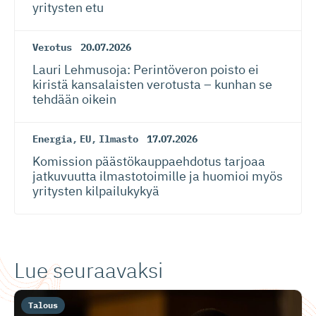
yritysten etu
Verotus
20.07.2026
Lauri Lehmusoja: Perintöveron poisto ei
kiristä kansalaisten verotusta – kunhan se
tehdään oikein
Energia
,
EU
,
Ilmasto
17.07.2026
Komission päästökaup­paehdotus tarjoaa
jatkuvuutta ilmastotoimille ja huomioi myös
yritysten kilpailukykyä
Lue seuraavaksi
Talous