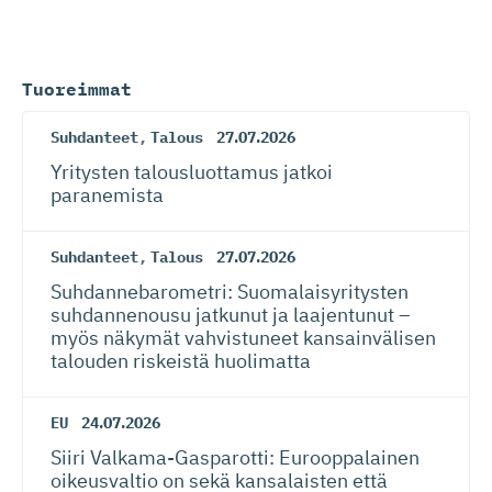
Tuoreimmat
Suhdanteet
,
Talous
27.07.2026
Yritysten talousluottamus jatkoi
paranemista
Suhdanteet
,
Talous
27.07.2026
Suhdanneba­ro­metri: Suomalaisy­ri­tysten
suhdannenousu jatkunut ja laajentunut –
myös näkymät vahvistuneet kansainvälisen
talouden riskeistä huolimatta
EU
24.07.2026
Siiri Valkama-Gas­pa­rotti: Eurooppalainen
oikeusvaltio on sekä kansalaisten että