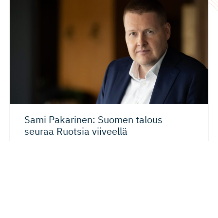
Sami Pakarinen: Suomen talous
seuraa Ruotsia viiveellä
Suomen talous ei suinkaan ole umpikujassa, kun
katsomme tulevaisuutta. Pikemminkin käynnissä on
rakenteellinen muutos, joka...
21.05.2026