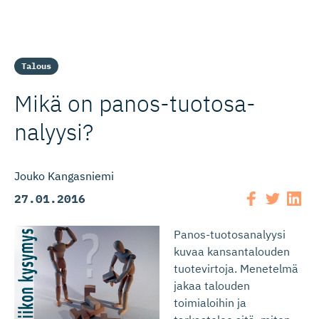
Talous
Mikä on panos-tuo­to­sa­
nalyysi?
Jouko Kangasniemi
27.01.2016
Panos-tuotosanalyysi
kuvaa kansantalouden
tuotevirtoja. Menetelmä
jakaa talouden
toimialoihin ja