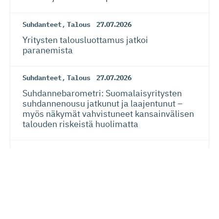
Suhdanteet
,
Talous
27.07.2026
Yritysten talousluottamus jatkoi
paranemista
Suhdanteet
,
Talous
27.07.2026
Suhdanneba­ro­metri: Suomalaisy­ri­tysten
suhdannenousu jatkunut ja laajentunut –
myös näkymät vahvistuneet kansainvälisen
talouden riskeistä huolimatta
EU
24.07.2026
Siiri Valkama-Gas­pa­rotti: Eurooppalainen
oikeusvaltio on sekä kansalaisten että
yritysten etu
Verotus
20.07.2026