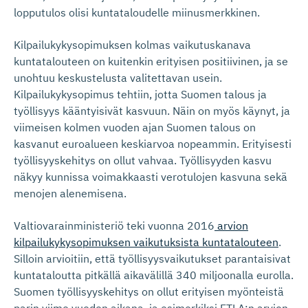
lopputulos olisi kuntataloudelle miinusmerkkinen.
Kilpailukykysopimuksen kolmas vaikutuskanava
kuntatalouteen on kuitenkin erityisen positiivinen, ja se
unohtuu keskustelusta valitettavan usein.
Kilpailukykysopimus tehtiin, jotta Suomen talous ja
työllisyys kääntyisivät kasvuun. Näin on myös käynyt, ja
viimeisen kolmen vuoden ajan Suomen talous on
kasvanut euroalueen keskiarvoa nopeammin. Erityisesti
työllisyyskehitys on ollut vahvaa. Työllisyyden kasvu
näkyy kunnissa voimakkaasti verotulojen kasvuna sekä
menojen alenemisena.
Valtiovarainministeriö teki vuonna 2016
arvion
kilpailukykysopimuksen vaikutuksista kuntatalouteen
.
Silloin arvioitiin, että työllisyysvaikutukset parantaisivat
kuntataloutta pitkällä aikavälillä 340 miljoonalla eurolla.
Suomen työllisyyskehitys on ollut erityisen myönteistä