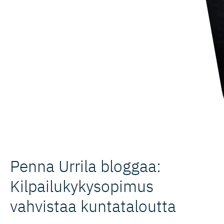
Penna Urrila bloggaa:
Kilpailuky­ky­sopimus
vahvistaa kuntataloutta