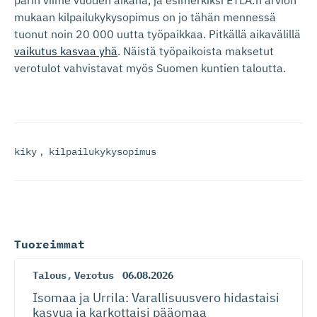
parin viime vuoden aikana, ja esimerkiksi ETLA:n arvion
mukaan kilpailukykysopimus on jo tähän mennessä
tuonut noin 20 000 uutta työpaikkaa. Pitkällä aikavälillä
vaikutus kasvaa yhä
. Näistä työpaikoista maksetut
verotulot vahvistavat myös Suomen kuntien taloutta.
kiky
,
kilpailukykysopimus
Tuoreimmat
Talous
,
Verotus
06.08.2026
Isomaa ja Urrila: Varallisuusvero hidastaisi
kasvua ja karkottaisi pääomaa