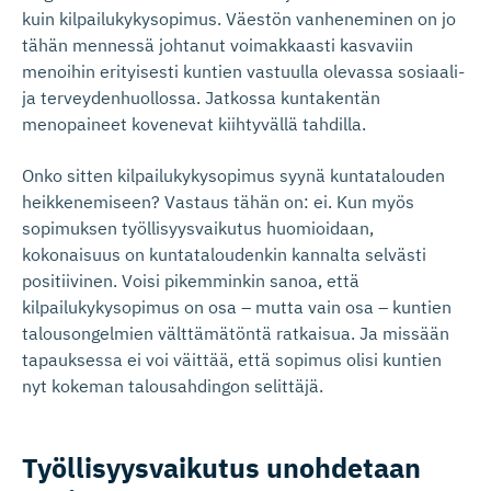
kuin kilpailukykysopimus. Väestön vanheneminen on jo
tähän mennessä johtanut voimakkaasti kasvaviin
menoihin erityisesti kuntien vastuulla olevassa sosiaali-
ja terveydenhuollossa. Jatkossa kuntakentän
menopaineet kovenevat kiihtyvällä tahdilla.
Onko sitten kilpailukykysopimus syynä kuntatalouden
heikkenemiseen? Vastaus tähän on: ei. Kun myös
sopimuksen työllisyysvaikutus huomioidaan,
kokonaisuus on kuntataloudenkin kannalta selvästi
positiivinen. Voisi pikemminkin sanoa, että
kilpailukykysopimus on osa – mutta vain osa – kuntien
talousongelmien välttämätöntä ratkaisua. Ja missään
tapauksessa ei voi väittää, että sopimus olisi kuntien
nyt kokeman talousahdingon selittäjä.
Työllisyys­vaikutus unohdetaan