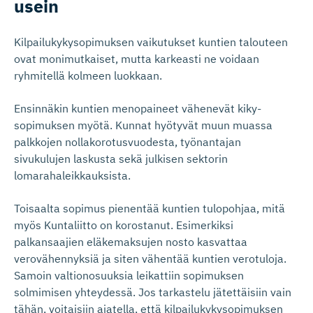
usein
Kilpailukykysopimuksen vaikutukset kuntien talouteen
ovat monimutkaiset, mutta karkeasti ne voidaan
ryhmitellä kolmeen luokkaan.
Ensinnäkin kuntien menopaineet vähenevät kiky-
sopimuksen myötä. Kunnat hyötyvät muun muassa
palkkojen nollakorotusvuodesta, työnantajan
sivukulujen laskusta sekä julkisen sektorin
lomarahaleikkauksista.
Toisaalta sopimus pienentää kuntien tulopohjaa, mitä
myös Kuntaliitto on korostanut. Esimerkiksi
palkansaajien eläkemaksujen nosto kasvattaa
verovähennyksiä ja siten vähentää kuntien verotuloja.
Samoin valtionosuuksia leikattiin sopimuksen
solmimisen yhteydessä. Jos tarkastelu jätettäisiin vain
tähän, voitaisiin ajatella, että kilpailukykysopimuksen