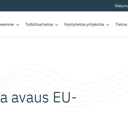
Näkymä
tteemme
Tutkittua tietoa
Hyötytietoa yrityksille
Tietoa
sa avaus EU-