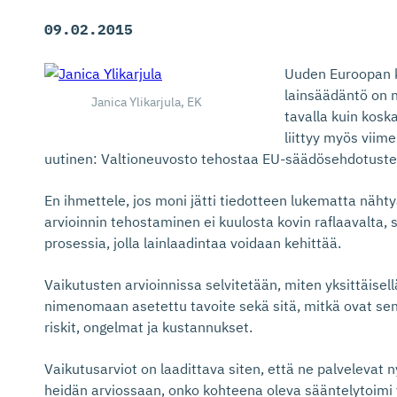
09.02.2015
Uuden Euroopan 
lainsäädäntö on n
Janica Ylikarjula, EK
tavalla kuin kos
liittyy myös viim
uutinen: Valtioneuvosto tehostaa EU-säädösehdotusten
En ihmettele, jos moni jätti tiedotteen lukematta näht
arvioinnin tehostaminen ei kuulosta kovin raflaavalta, s
prosessia, jolla lainlaadintaa voidaan kehittää.
Vaikutusten arvioinnissa selvitetään, miten yksittäisel
nimenomaan asetettu tavoite sekä sitä, mitkä ovat sen
riskit, ongelmat ja kustannukset.
Vaikutusarviot on laadittava siten, että ne palvelevat
heidän arviossaan, onko kohteena oleva sääntelytoimi 