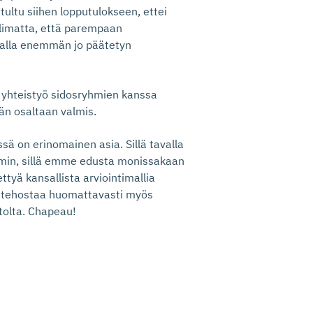
tultu siihen lopputulokseen, ettei
olimatta, että parempaan
malla enemmän jo päätetyn
n yhteistyö sidosryhmien kanssa
än osaltaan valmis.
sä on erinomainen asia. Sillä tavalla
mmin, sillä emme edusta monissakaan
tyä kansallista arviointimallia
et tehostaa huomattavasti myös
olta. Chapeau!