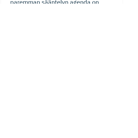
paremman sääntelyn agenda on
tekemistä vaille valmis
EU-komissio julkaisi eilen tiedonannon tavoista,
joilla unionia vaivaavaan sääntelytaakkaan ja
sääntelyn sirpaloitumista koskevaan ongelmaan on...
29.04.2026