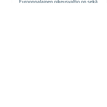
Eurooppalainen oikeusvaltio on sekä
kansalaisten että yritysten etu
Euroopan oikeusvaltiokehitys ei ole vain
poliitikkojen ja perustuslakijuristien asia, vaan siitä
kantaa huolta myös elinkeinoelämä....
24.07.2026