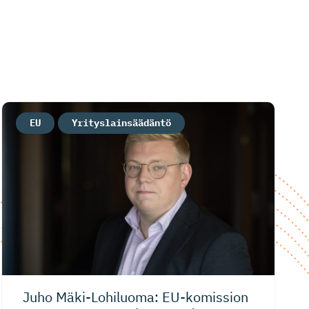
EU
Yrityslainsäädäntö
Juho Mäki-Lohi­luoma: EU-komission