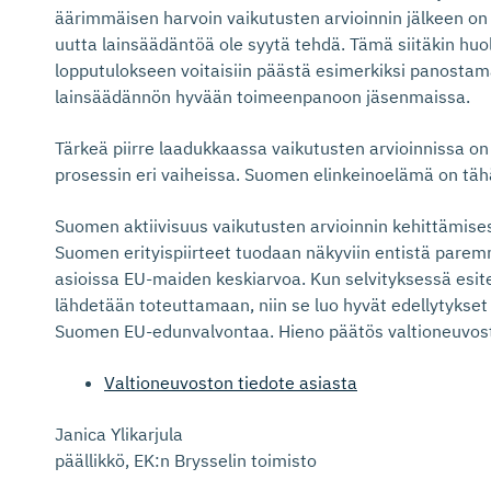
äärimmäisen harvoin vaikutusten arvioinnin jälkeen on 
uutta lainsäädäntöä ole syytä tehdä. Tämä siitäkin hu
lopputulokseen voitaisiin päästä esimerkiksi panosta
lainsäädännön hyvään toimeenpanoon jäsenmaissa.
Tärkeä piirre laadukkaassa vaikutusten arvioinnissa o
prosessin eri vaiheissa. Suomen elinkeinoelämä on täh
Suomen aktiivisuus vaikutusten arvioinnin kehittämises
Suomen erityispiirteet tuodaan näkyviin entistä pare
asioissa EU-maiden keskiarvoa. Kun selvityksessä esitet
lähdetään toteuttamaan, niin se luo hyvät edellytyks
Suomen EU-edunvalvontaa. Hieno päätös valtioneuvost
Valtioneuvoston tiedote asiasta
Janica Ylikarjula
päällikkö, EK:n Brysselin toimisto