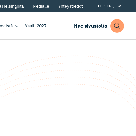
 Helsingistä
Medialle
Yhteystiedot
FI
EN
SV
Hae sivustolta
 meistä
Vaalit 2027