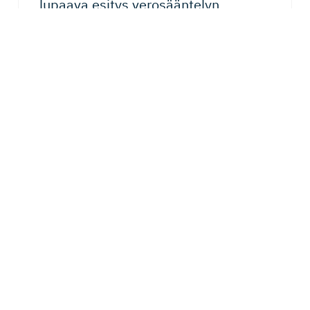
lupaava esitys verosääntelyn
yksinkertais­ta­misesta
Komissio on jatkanut sääntelyn järkeistämiseen
tähtääviä omnibus-esityksiä. Tuore Tax Omnibus olisi
toteutuessaan tärkeä konkreettinen askel...
24.06.2026