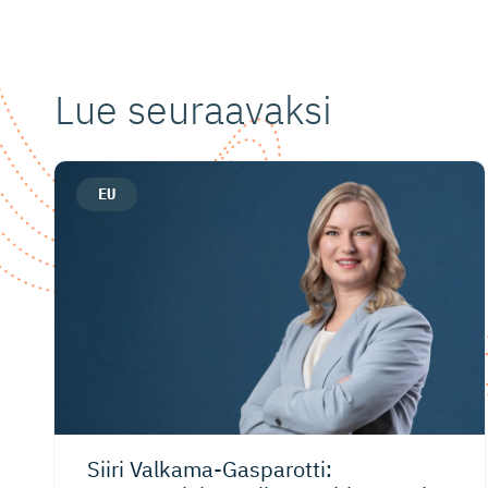
Lue seuraavaksi
EU
Siiri Valkama-Gas­pa­rotti: