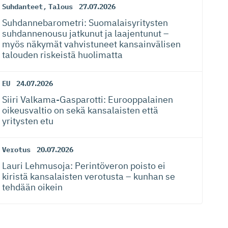
Suhdanteet
,
Talous
27.07.2026
Suhdanneba­ro­metri: Suomalaisy­ri­tysten
suhdannenousu jatkunut ja laajentunut –
myös näkymät vahvistuneet kansainvälisen
talouden riskeistä huolimatta
EU
24.07.2026
Siiri Valkama-Gas­pa­rotti: Eurooppalainen
oikeusvaltio on sekä kansalaisten että
yritysten etu
Verotus
20.07.2026
Lauri Lehmusoja: Perintöveron poisto ei
kiristä kansalaisten verotusta – kunhan se
tehdään oikein