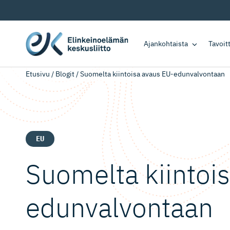
Ajankohtaista
Tavoi
Etusivu
/
Blogit
/
Suomelta kiintoisa avaus EU-edunvalvontaan
EU
Suomelta kiintoi
edunval­vontaan