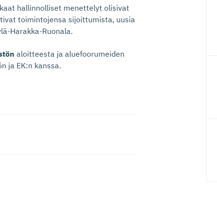
kaat hallinnolliset menettelyt olisivat
htivat toimintojensa sijoittumista, uusia
ylä-Harakka-Ruonala.
istön
aloitteesta ja aluefoorumeiden
ön ja EK:n kanssa.