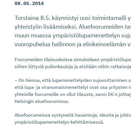
08.05.2014
Torstaina 8.5. käynnistyi uusi toimintamalli y
yhteistyön lisäämiseksi. Aluefoorumeiden tav
muun muassa ympäristölupamenettelyn suju
vuoropuhelua hallinnon ja elinkeinoelämän vä
Foorumeiden tilaisuuksissa simuloidaan ympäristölup
siihen liittyviä pullonkauloja ja etsitään niihin ratkaisuja
– On hienoa, että lupamenettelyiden sujuvoittaminen o
että lupa- ja viranomaismenettelyt ovat osa yritysten in
yhteisille foorumeille on ollut tilausta, sanoi EK:n johta
Helsingin aluefoorumissa.
Aluefoorumeissa syntyneitä havaintoja, ideoita ja joh
ympäristölupamenettelyn kehittämisessä.