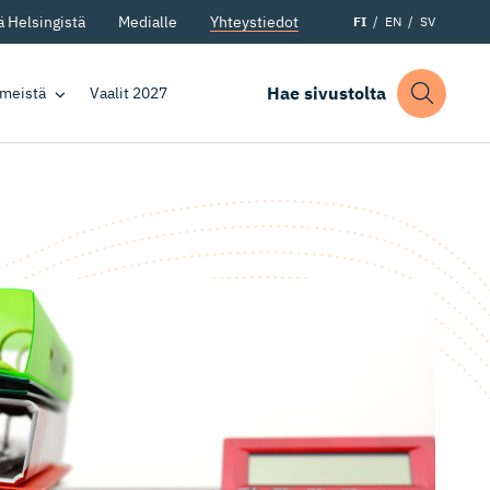
 Helsingistä
Medialle
Yhteystiedot
FI
EN
SV
Hae sivustolta
 meistä
Vaalit 2027