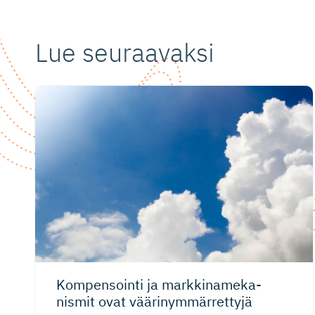
Lue seuraavaksi
Kompensointi ja markkiname­ka­
nismit ovat väärinymmär­rettyjä