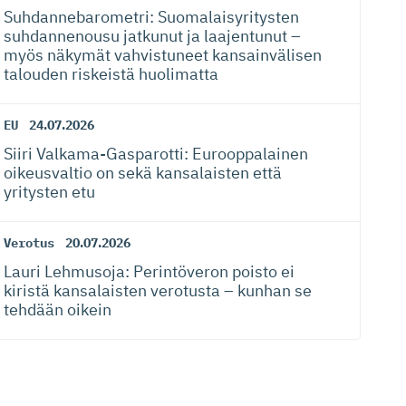
Suhdanneba­ro­metri: Suomalaisy­ri­tysten
suhdannenousu jatkunut ja laajentunut –
myös näkymät vahvistuneet kansainvälisen
talouden riskeistä huolimatta
EU
24.07.2026
Siiri Valkama-Gas­pa­rotti: Eurooppalainen
oikeusvaltio on sekä kansalaisten että
yritysten etu
Verotus
20.07.2026
Lauri Lehmusoja: Perintöveron poisto ei
kiristä kansalaisten verotusta – kunhan se
tehdään oikein