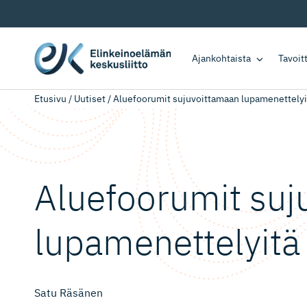
Ajankohtaista
Tavoi
Etusivu
/
Uutiset
/
Aluefoorumit sujuvoittamaan lupamenettelyi
Aluefoorumit suj
lupamenet­telyitä
Satu Räsänen