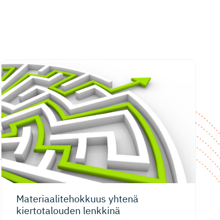
Materiaali­te­hokkuus yhtenä
kiertotalouden lenkkinä