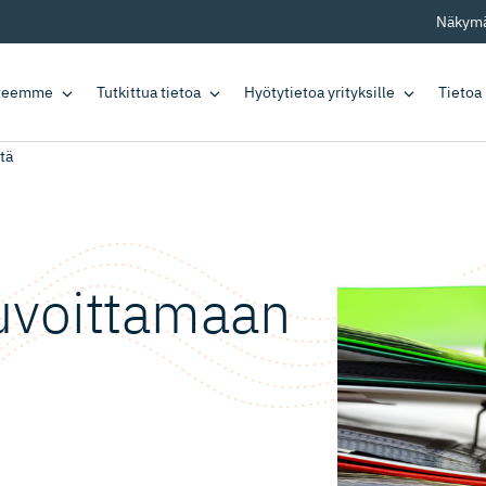
Näkymä
tteemme
Tutkittua tietoa
Hyötytietoa yrityksille
Tietoa
tä
uvoittamaan