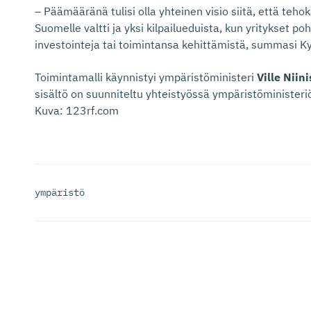
– Päämääränä tulisi olla yhteinen visio siitä, että tehok
Suomelle valtti ja yksi kilpailueduista, kun yritykset po
investointeja tai toimintansa kehittämistä, summasi K
Toimintamalli käynnistyi ympäristöministeri
Ville Niin
sisältö on suunniteltu yhteistyössä ympäristöministeri
Kuva: 123rf.com
ympäristö