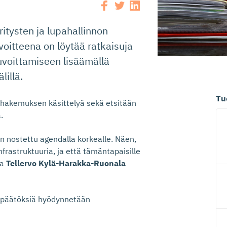
ritysten ja lupahallinnon
oitteena on löytää ratkaisuja
voittamiseen lisäämällä
lillä.
Tu
ahakemuksen käsittelyä sekä etsitään
.
n nostettu agendalla korkealle. Näen,
frastruktuuria, ja että tämäntapaisille
ja
Tellervo Kylä-Harakka-Ruonala
topäätöksiä hyödynnetään