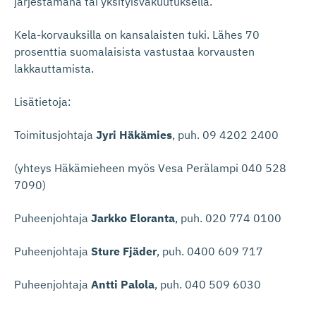
järjestämänä tai yksityisvakuutuksella.
Kela-korvauksilla on kansalaisten tuki. Lähes 70
prosenttia suomalaisista vastustaa korvausten
lakkauttamista.
Lisätietoja:
Toimitusjohtaja
Jyri Häkämies
, puh. 09 4202 2400
(yhteys Häkämieheen myös Vesa Perälampi 040 528
7090)
Puheenjohtaja
Jarkko Eloranta
, puh. 020 774 0100
Puheenjohtaja
Sture Fjäder
, puh. 0400 609 717
Puheenjohtaja
Antti Palola
, puh. 040 509 6030