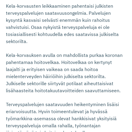
Kela-korvausten leikkaaminen pahentaisi julkisten
terveyspalvelujen saatavuusongelmia. Palvelujen
kysyntä kasvaisi selvästi enemmän kuin rahoitus
vahvistuisi. Osaa nykyistä terveyspalveluja ei ole
tosiasiallisesti kohtuudella edes saatavissa julkiselta
sektorilta.
Kela-korvauksen avulla on mahdollista purkaa koronan
pahentamaa hoitovelkaa. Hoitovelkaa on kertynyt
laajalti ja erityisen vaikeaa on saada hoitoa
mielenterveyden häiriöihin julkiselta sektorilta.
Julkiselle sektorille siirtyvät potilaat aiheuttaisivat
lisähaasteita hoitotakuutavoitteiden saavuttamiseen.
Terveyspalvelujen saatavuuden heikentyminen lisäisi
eriarvoisuutta. Hyvin toimeentulevat ja hyvässä
työmarkkina-asemassa olevat hankkisivat yksityisiä
terveyspalveluja omalla rahalla, työnantajan