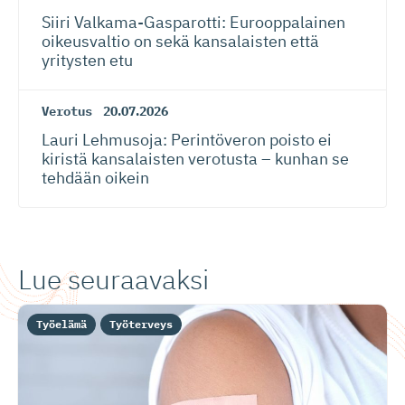
Siiri Valkama-Gas­pa­rotti: Eurooppalainen
oikeusvaltio on sekä kansalaisten että
yritysten etu
Verotus
20.07.2026
Lauri Lehmusoja: Perintöveron poisto ei
kiristä kansalaisten verotusta – kunhan se
tehdään oikein
Lue seuraavaksi
Työelämä
Työterveys