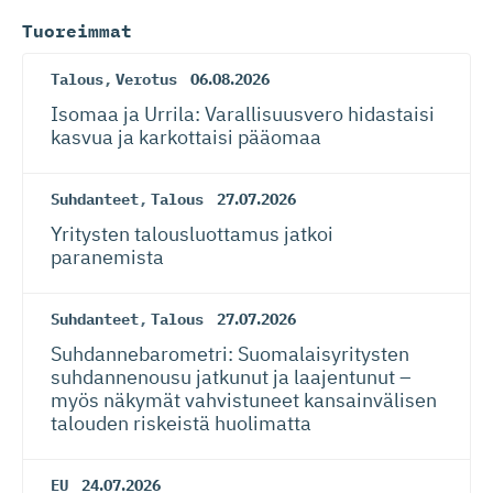
Tuoreimmat
Talous
,
Verotus
06.08.2026
Isomaa ja Urrila: Varallisuusvero hidastaisi
kasvua ja karkottaisi pääomaa
Suhdanteet
,
Talous
27.07.2026
Yritysten talousluottamus jatkoi
paranemista
Suhdanteet
,
Talous
27.07.2026
Suhdanneba­ro­metri: Suomalaisy­ri­tysten
suhdannenousu jatkunut ja laajentunut –
myös näkymät vahvistuneet kansainvälisen
talouden riskeistä huolimatta
EU
24.07.2026