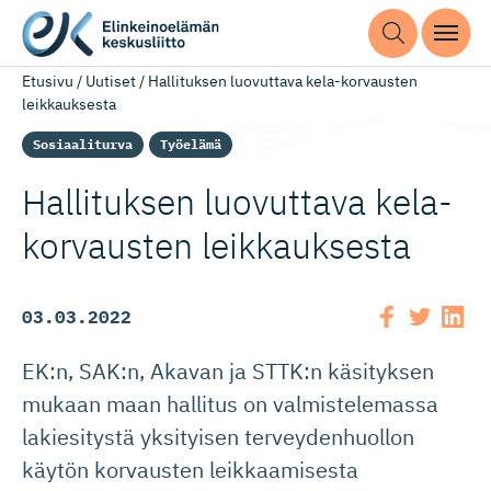
Etusivu
/
Uutiset
/
Hallituksen luovuttava kela-korvausten
leikkauksesta
Sosiaaliturva
Työelämä
Hallituksen luovuttava kela-
korvausten leikkauksesta
03.03.2022
EK:n, SAK:n, Akavan ja STTK:n käsityksen
mukaan maan hallitus on valmistelemassa
lakiesitystä yksityisen terveydenhuollon
käytön korvausten leikkaamisesta