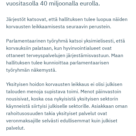
vuositasolla 40 miljoonalla eurolla.
Järjestöt katsovat, että hallituksen tulee luopua näiden
korvausten leikkaamisesta seuraavin perustein.
Parlamentaarinen työryhmä katsoi yksimielisesti, että
korvauksiin palataan, kun hyvinvointialueet ovat
ottaneet terveyspalvelujen järjestämisvastuun. Maan
hallituksen tulee kunnioittaa parlamentaarisen
työryhmän näkemystä.
Yksityisen hoidon korvausten leikkaus ei olisi julkisen
talouden menoja supistava toimi. Menot päinvastoin
nousisivat, koska osa nykyisistä yksityisen sektorin
käynneistä siirtyisi julkiselle sektorille. Asiakkaan oman
rahoitusosuuden takia yksityiset palvelut ovat
veronmaksajille selvästi edullisemmat kuin julkiset
palvelut.