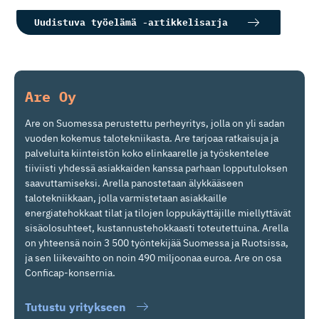
Uudistuva työelämä -artikkelisarja
Are Oy
Are on Suomessa perustettu perheyritys, jolla on yli sadan
vuoden kokemus talotekniikasta. Are tarjoaa ratkaisuja ja
palveluita kiinteistön koko elinkaarelle ja työskentelee
tiiviisti yhdessä asiakkaiden kanssa parhaan lopputuloksen
saavuttamiseksi. Arella panostetaan älykkääseen
talotekniikkaan, jolla varmistetaan asiakkaille
energiatehokkaat tilat ja tilojen loppukäyttäjille miellyttävät
sisäolosuhteet, kustannustehokkaasti toteutettuina. Arella
on yhteensä noin 3 500 työntekijää Suomessa ja Ruotsissa,
ja sen liikevaihto on noin 490 miljoonaa euroa. Are on osa
Conficap-konsernia.
Tutustu yritykseen