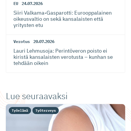
EU
24.07.2026
Siiri Valkama-Gas­pa­rotti: Eurooppalainen
oikeusvaltio on sekä kansalaisten että
yritysten etu
Verotus
20.07.2026
Lauri Lehmusoja: Perintöveron poisto ei
kiristä kansalaisten verotusta – kunhan se
tehdään oikein
Lue seuraavaksi
Työelämä
Työterveys