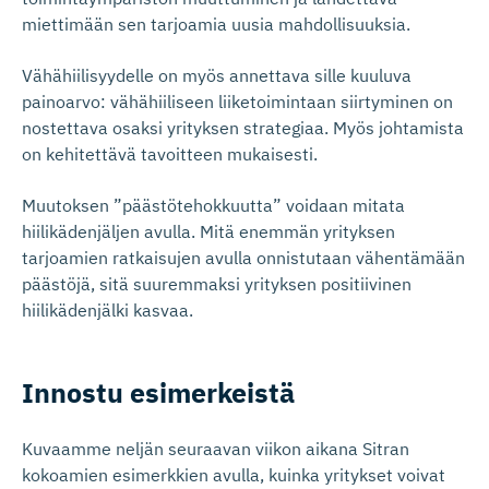
miettimään sen tarjoamia uusia mahdollisuuksia.
Vähähiilisyydelle on myös annettava sille kuuluva
painoarvo: vähähiiliseen liiketoimintaan siirtyminen on
nostettava osaksi yrityksen strategiaa. Myös johtamista
on kehitettävä tavoitteen mukaisesti.
Muutoksen ”päästötehokkuutta” voidaan mitata
hiilikädenjäljen avulla. Mitä enemmän yrityksen
tarjoamien ratkaisujen avulla onnistutaan vähentämään
päästöjä, sitä suuremmaksi yrityksen positiivinen
hiilikädenjälki kasvaa.
Innostu esimerkeistä
Kuvaamme neljän seuraavan viikon aikana Sitran
kokoamien esimerkkien avulla, kuinka yritykset voivat