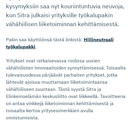
kysymyksiin saa nyt kouriintuntuvia neuvoja,
kun Sitra julkaisi yrityksille työkalupakin
vähähiilisen liiketoiminnan kehittämisestä.
Pakin saa käyttöönsä tästä linkistä:
Hiilineutraali
työkalupakki
.
Yritykset ovat ratkaisevassa roolissa uusien
vähähiilisten innovaatioiden synnyttämisessä. Toisaalta
tulevaisuudessa pärjäävät parhaiten yritykset, jotka
lähtevät ajoissa muuttamaan liiketoimintaansa
vähähiiliseen suuntaan. Tästä syystä Sitra ja
Elinkeinoelämän keskusliitto ovat liikkeellä. Tavoitteena
on antaa vinkkejä liiketoiminnan kehittämisestä ja
toisaalta kertoa yritysesimerkkien avulla
onnistumisista.