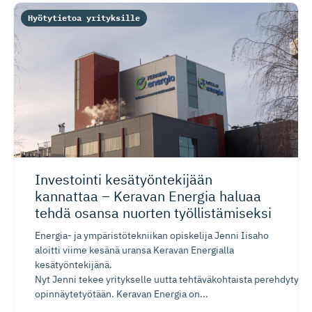
Hyötytietoa yrityksille
Investointi kesätyönte­kijään
kannattaa – Keravan Energia haluaa
tehdä osansa nuorten työllistä­miseksi
Energia- ja ympäristötekniikan opiskelija Jenni Iisaho
aloitti viime kesänä uransa Keravan Energialla
kesätyöntekijänä.
Nyt Jenni tekee yritykselle uutta tehtäväkohtaista perehdytysp
opinnäytetyötään. Keravan Energia on...