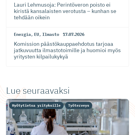
Lauri Lehmusoja: Perintöveron poisto ei
kiristä kansalaisten verotusta – kunhan se
tehdään oikein
Energia
,
EU
,
Ilmasto
17.07.2026
Komission päästökaup­paehdotus tarjoaa
jatkuvuutta ilmastotoimille ja huomioi myös
yritysten kilpailukykyä
Lue seuraavaksi
Hyötytietoa yrityksille
Työterveys