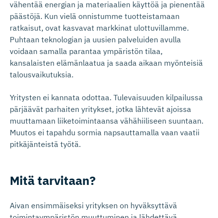
vähentää energian ja materiaalien käyttöä ja pienentää
päästöjä. Kun vielä onnistumme tuotteistamaan
ratkaisut, ovat kasvavat markkinat ulottuvillamme.
Puhtaan teknologian ja uusien palveluiden avulla
voidaan samalla parantaa ympäristön tilaa,
kansalaisten elämänlaatua ja saada aikaan myönteisiä
talousvaikutuksia.
Yritysten ei kannata odottaa. Tulevaisuuden kilpailussa
pärjäävät parhaiten yritykset, jotka lähtevät ajoissa
muuttamaan liiketoimintaansa vähähiiliseen suuntaan.
Muutos ei tapahdu sormia napsauttamalla vaan vaatii
pitkäjänteistä työtä.
Mitä tarvitaan?
Aivan ensimmäiseksi yrityksen on hyväksyttävä
toimintaympäristön muuttuminen ja lähdettävä