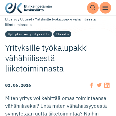
Etusivu
/
Uutiset
/
Yrityksille työkalupakki vähähiilisestä
liiketoiminnasta
Hyötytietoa yrityksille
Ilmasto
Yrityksille työkalupakki
vähähiilisestä
liiketoiminnasta
02.06.2016
Miten yritys voi kehittää omaa toimintaansa
vähähiiliseksi? Entä miten vähähiilisyydestä
synnytetään uutta liiketoimintaa? Näihin