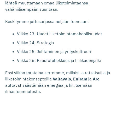
lähteä muuttamaan omaa liiketoimintaansa
vähähiilisempään suuntaan.
Keskitymme juttusarjassa neljään teemaan:
Viikko 23: Uudet liiketoimintamahdollisuudet
Viikko 24: Strategia
Viikko 25: Johtaminen ja yrityskulttuuri
Viikko 26: Päästötehokkuus ja hiilikädenjälki
Ensi viikon torstaina kerromme, millaisilla ratkaisuilla ja
liiketoimintakonsepteilla
Valtavalo
,
Eniram
ja
Are
auttavat säästämään energiaa ja hillitsemään
ilmastonmuutosta.