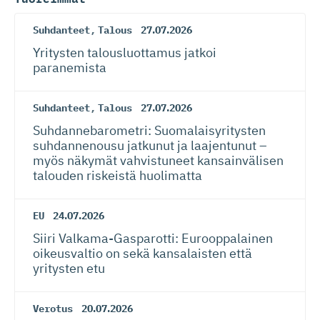
Suhdanteet
,
Talous
27.07.2026
Yritysten talousluottamus jatkoi
paranemista
Suhdanteet
,
Talous
27.07.2026
Suhdanneba­ro­metri: Suomalaisy­ri­tysten
suhdannenousu jatkunut ja laajentunut –
myös näkymät vahvistuneet kansainvälisen
talouden riskeistä huolimatta
EU
24.07.2026
Siiri Valkama-Gas­pa­rotti: Eurooppalainen
oikeusvaltio on sekä kansalaisten että
yritysten etu
Verotus
20.07.2026