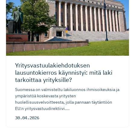
Yritysvas­tuu­la­kieh­do­tuksen
lausuntokierros käynnistyi: mitä laki
tarkoittaa yrityksille?
Suomessa on valmisteltu lakiluonnos ihmisoikeuksia ja
ympäristöä koskevasta yritysten
huolellisuusvelvoitteesta, jolla pannaan täytäntöön
EU:n yritysvastuudirektiivi....
30.04.2026