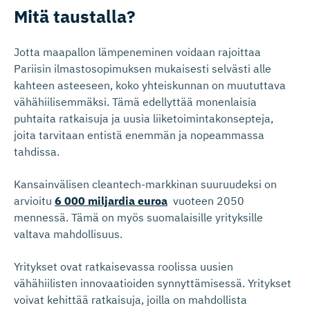
Mitä taustalla?
Jotta maapallon lämpeneminen voidaan rajoittaa
Pariisin ilmastosopimuksen mukaisesti selvästi alle
kahteen asteeseen, koko yhteiskunnan on muututtava
vähähiilisemmäksi. Tämä edellyttää monenlaisia
puhtaita ratkaisuja ja uusia liiketoimintakonsepteja,
joita tarvitaan entistä enemmän ja nopeammassa
tahdissa.
Kansainvälisen cleantech-markkinan suuruudeksi on
arvioitu
6 000 miljardia euroa
vuoteen 2050
mennessä. Tämä on myös suomalaisille yrityksille
valtava mahdollisuus.
Yritykset ovat ratkaisevassa roolissa uusien
vähähiilisten innovaatioiden synnyttämisessä. Yritykset
voivat kehittää ratkaisuja, joilla on mahdollista