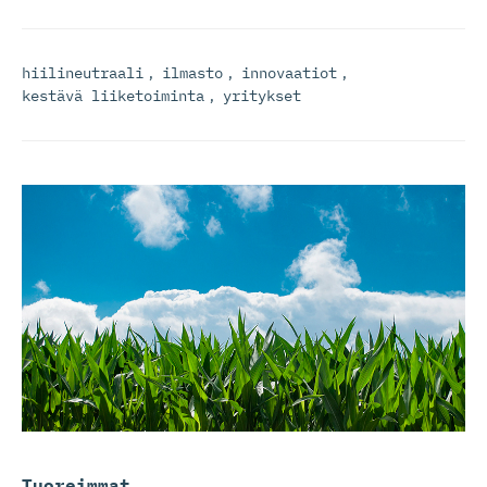
hiilineutraali
,
ilmasto
,
innovaatiot
,
kestävä liiketoiminta
,
yritykset
Tuoreimmat