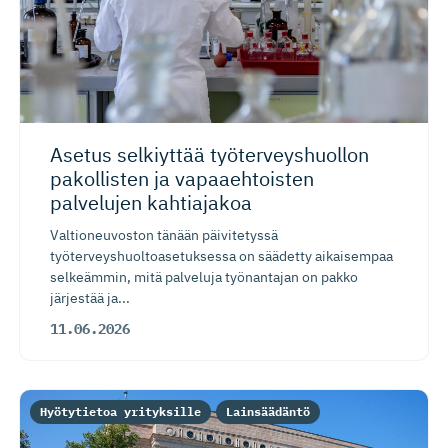
Asetus selkiyttää työterveys­huollon
pakollisten ja vapaaehtoisten
palvelujen kahtiajakoa
Valtioneuvoston tänään päivitetyssä
työterveyshuoltoasetuksessa on säädetty aikaisempaa
selkeämmin, mitä palveluja työnantajan on pakko
järjestää ja...
11.06.2026
Hyötytietoa yrityksille
Lainsäädäntö