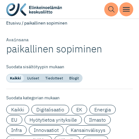
Etusivu
/
paikallinen sopiminen
Avainsana
paikallinen sopiminen
Suodata sisältötyypin mukaan
Kaikki
Uutiset
Tiedotteet
Blogit
Suodata kategorian mukaan
Kaikki
Digitalisaatio
EK
Energia
EU
Hyötytietoa yrityksille
Ilmasto
Infra
Innovaatiot
Kansainvälisyys