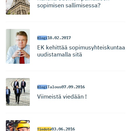
sopimisen sallimisessa?
18.02.2017
Blogi
EK kehittää sopimusyh­teis­kuntaa
uudistamalla sitä
Talous
07.09.2016
Blogi
Viimeistä viedään !
03.06.2016
Tiedote