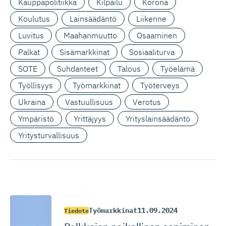
Kauppapolitiikka
Kilpailu
Korona
Koulutus
Lainsäädäntö
Liikenne
Luvitus
Maahanmuutto
Osaaminen
Palkat
Sisämarkkinat
Sosiaaliturva
SOTE
Suhdanteet
Talous
Työelämä
Työllisyys
Työmarkkinat
Työterveys
Ukraina
Vastuullisuus
Verotus
Ympäristö
Yrittäjyys
Yrityslainsäädäntö
Yritysturvallisuus
Työmarkkinat
11.09.2024
Tiedote