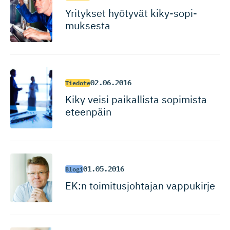
Yritykset hyötyvät kiky-sopi­
muksesta
02.06.2016
Tiedote
Kiky veisi paikallista sopimista
eteenpäin
01.05.2016
Blogi
EK:n toimitusjohtajan vappukirje