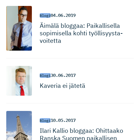
04.06.2019
Blogi
Äimälä bloggaa: Paikallisella
sopimisella kohti työllisyys­ta­
voitetta
30.06.2017
Blogi
Kaveria ei jätetä
10.05.2017
Blogi
Ilari Kallio bloggaa: Ohittaako
Ranska Suomen paikallisen