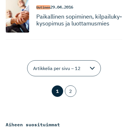
29.04.2016
Uutinen
Paikallinen sopiminen, kilpailuky­
ky­sopimus ja luottamusmies
1
2
Aiheen suosituimmat